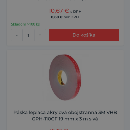
10,67
€
s DPH
8,68
€
bez DPH
Skladom >100 ks
-
+
Do košíka
Páska lepiaca akrylová obojstranná 3M VHB
GPH-110GF 19 mm x 3 m sivá