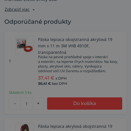
Zobraziť viac
Odporúčané produkty
Páska lepiaca obojstranná akrylová 19
mm x 11 m 3M VHB 4910F,
transparentná
Páska na pevné priehľadné spoje v interiéri
1
a exteriéri, na lepenie čírych materiálov. Na kovy,
plasty, akrylové sklo, nátery. Vynikajúca
odolnosť voči UV žiareniu a rozpúšťadlám.
37,41
€
s DPH
30,41
€
bez DPH
Skladom 5 ks
-
+
Do košíka
Páska lepiaca akrylová obojstranná 19