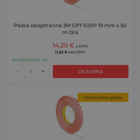
Páska obojstranná 3M GPT-020P 19 mm x 50
m číra
14,20
€
s DPH
11,55
€
bez DPH
Na objednávku - ks
-
+
Do košíka
Univerzálna páska