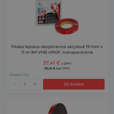
Páska lepiaca obojstranná akrylová 19 mm x
11 m 3M VHB 4910F, transparentná
37,41
€
s DPH
30,41
€
bez DPH
Skladom 5 ks
-
+
Do košíka