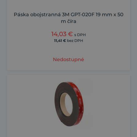
Páska obojstranná 3M GPT-020F 19 mm x 50
m číra
14,03
€
s DPH
11,41
€
bez DPH
Nedostupné