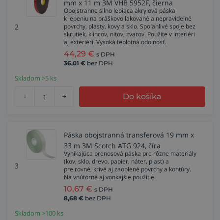
mm x 11 m 3M VHB 5952F, čierna
Obojstranne silno lepiaca akrylová páska
k lepeniu na práškovo lakované a nepravideľné
2
povrchy, plasty, kovy a sklo. Spoľahlivé spoje bez
skrutiek, klincov, nitov, zvarov. Použite v interiéri
aj exteriéri. Vysoká teplotná odolnosť.
44,29
€
s DPH
36,01
€
bez DPH
Skladom >5 ks
-
+
Do košíka
Páska obojstranná transferová 19 mm x
33 m 3M Scotch ATG 924, číra
Vynikajúca prenosová páska pre rôzne materiály
(kov, sklo, drevo, papier, náter, plast) a
3
pre rovné, krivé aj zaoblené povrchy a kontúry.
Na vnútorné aj vonkajšie použitie.
10,67
€
s DPH
8,68
€
bez DPH
Skladom >100 ks