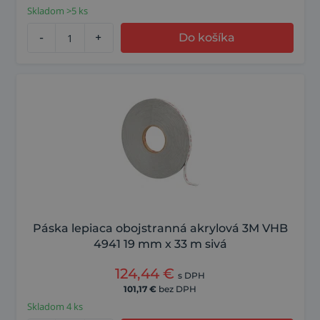
Skladom >5 ks
-
+
Do košíka
Páska lepiaca obojstranná akrylová 3M VHB
4941 19 mm x 33 m sivá
124,44
€
s DPH
101,17
€
bez DPH
Skladom 4 ks