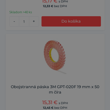
15,17
€
s DPH
12,33
€
bez DPH
Skladom >40 ks
-
+
Do košíka
Obojstranná páska 3M GPT-020F 19 mm x 50
m číra
15,31
€
s DPH
12,45
€
bez DPH