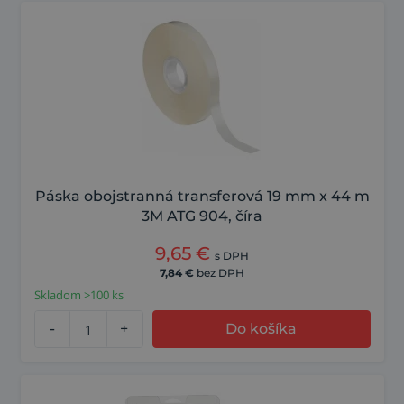
Páska obojstranná transferová 19 mm x 44 m
3M ATG 904, číra
9,65
€
s DPH
7,84
€
bez DPH
Skladom >100 ks
-
+
Do košíka