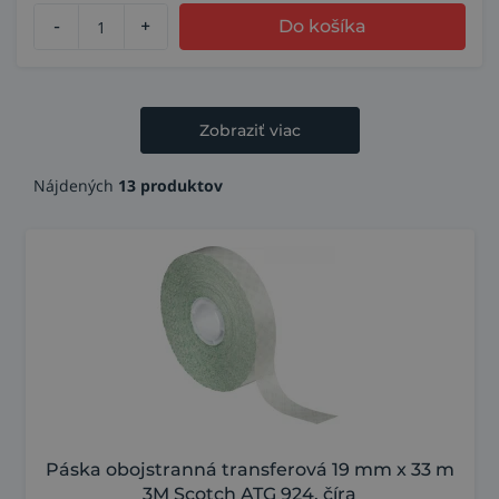
-
+
Do košíka
Zobraziť viac
Nájdených
13 produktov
Páska obojstranná transferová 19 mm x 33 m
3M Scotch ATG 924, číra