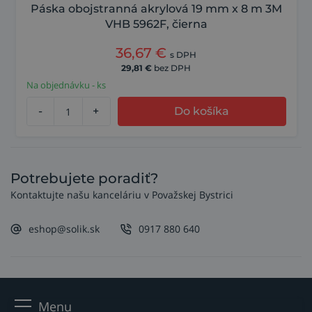
Páska obojstranná akrylová 19 mm x 8 m 3M
VHB 5962F, čierna
36,67
€
s DPH
29,81
€
bez DPH
Na objednávku - ks
-
+
Do košíka
Potrebujete poradiť?
Kontaktujte našu kanceláriu v Považskej Bystrici
eshop@solik.sk
0917 880 640
Menu