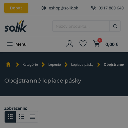
Dopyt
eshop@solik.sk
0917 880 640
0
0,00
€
Menu
Kategórie
Lepenie
Lepiace pásky
Obojstranné l
Obojstranné lepiace pásky
Zobrazenie: