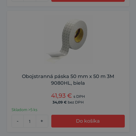
Obojstranná páska 50 mm x 50 m 3M
9080HL, biela
41,93
€
s DPH
34,09
€
bez DPH
Skladom >5 ks
-
+
Do košíka