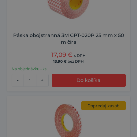
Páska obojstranná 3M GPT-020P 25 mm x 50
m číra
17,09
€
s DPH
13,90
€
bez DPH
Na objednávku - ks
-
+
Do košíka
Dopredaj zásob