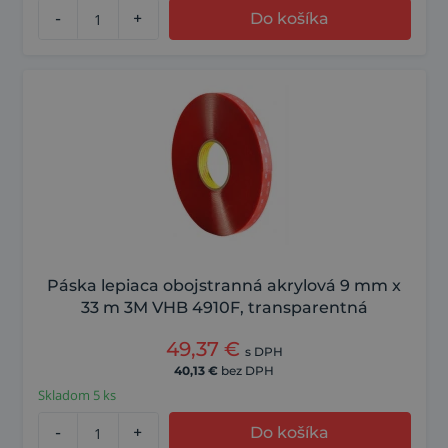
-
+
Do košíka
Páska lepiaca obojstranná akrylová 9 mm x
33 m 3M VHB 4910F, transparentná
49,37
€
s DPH
40,13
€
bez DPH
Skladom 5 ks
-
+
Do košíka