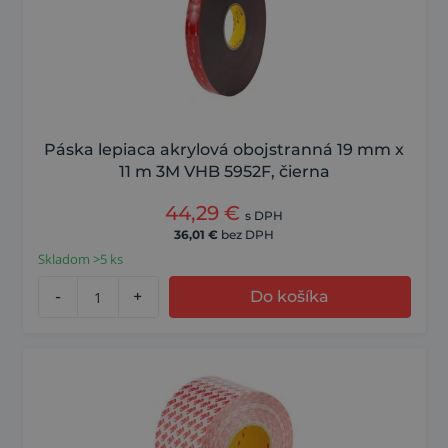
Páska lepiaca akrylová obojstranná 19 mm x
11 m 3M VHB 5952F, čierna
44,29
€
s DPH
36,01
€
bez DPH
Skladom >5 ks
-
+
Do košíka