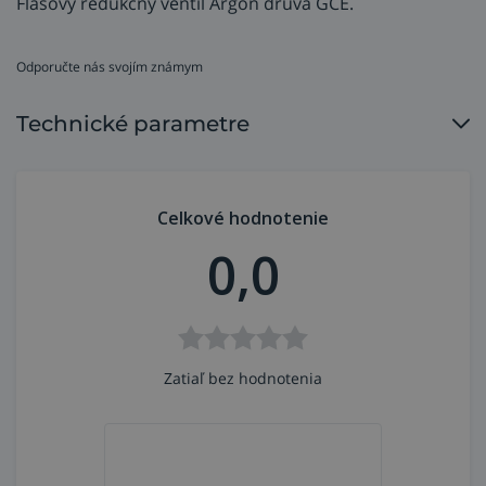
Fľašový redukčný ventil Argón druva GCE.
Odporučte nás svojím známym
Technické parametre
Celkové hodnotenie
0,0
Zatiaľ bez hodnotenia