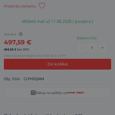
Pridať do zoznamu
Môžete mať už 11.08.2026 ( pozajtra )
663,46
€
Skladom 3 ks
497,59
€
-
+
404,55
€
bez DPH
Odporúčaná predajná cena:
663,46
€ s DPH
Do košíka
Obj. číslo
CLPH0DJ484
Nákup na splátky cez