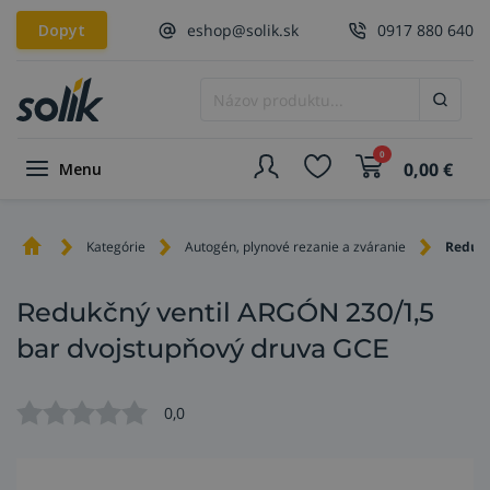
Dopyt
eshop@solik.sk
0917 880 640
0
0,00
€
Menu
Kategórie
Autogén, plynové rezanie a zváranie
Redukč
Redukčný ventil ARGÓN 230/1,5
bar dvojstupňový druva GCE
0,0