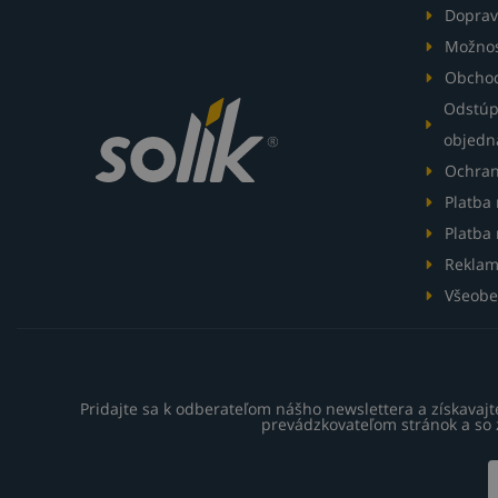
Doprav
Možnos
Obcho
Odstúp
objedn
Ochran
Platba
Platba 
Reklam
Všeobe
Pridajte sa k odberateľom nášho newslettera a získavaj
prevádzkovateľom stránok a so 