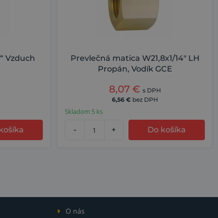
8“ Vzduch
Prevlečná matica W21,8x1/14" LH
Propán, Vodík GCE
8,07
€
s DPH
6,56
€
bez DPH
Skladom 5 ks
košíka
-
+
Do košíka
O nás