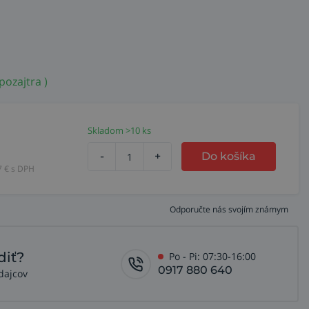
pozajtra )
Skladom >10 ks
-
+
Do košíka
7
€ s DPH
Odporučte nás svojím známym
diť?
Po - Pi: 07:30-16:00
0917 880 640
dajcov