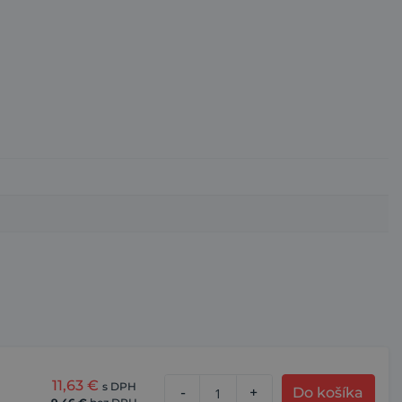
11,63
€
s DPH
-
+
Do košíka