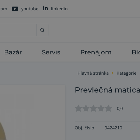
gram
youtube
linkedin
Bazár
Servis
Prenájom
Bl
Hlavná stránka
Kategórie
Prevlečná matica
0,0
Obj. číslo
9424210