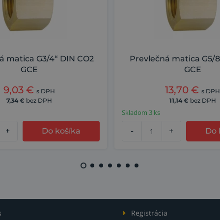
á matica G3/4“ DIN CO2
Prevlečná matica G5/
GCE
GCE
9,03
€
13,70
€
s DPH
s DPH
7,34
€
bez DPH
11,14
€
bez DPH
Skladom 3 ks
+
Do košíka
-
+
Do 
s
Registrácia