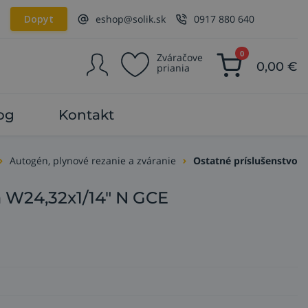
Dopyt
eshop@solik.sk
0917 880 640
0
Zváračove
0,00
€
priania
og
Kontakt
Autogén, plynové rezanie a zváranie
Ostatné príslušenstvo
 W24,32x1/14" N GCE