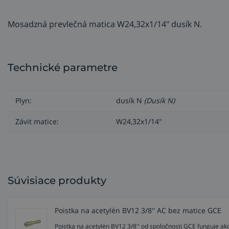
Mosadzná prevlečná matica W24,32x1/14" dusík N.
Technické parametre
Plyn:
dusík N
(Dusík N)
Závit matice:
W24,32x1/14"
Súvisiace produkty
Poistka na acetylén BV12 3/8'' AC bez matice GCE
Poistka na acetylén BV12 3/8'' od spoločnosti GCE funguje ak