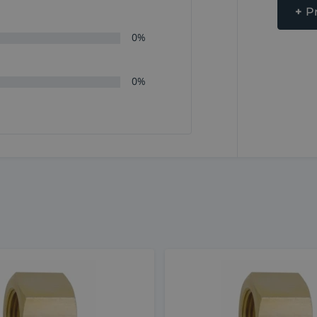
+
P
0%
0%