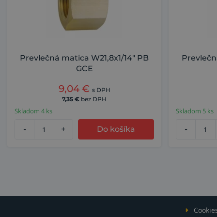
Prevlečná matica W21,8x1/14" PB
Prevlečn
GCE
9,04
€
s DPH
7,35
€
bez DPH
Skladom 4 ks
Skladom 5 ks
-
+
Do košíka
-
Cookie