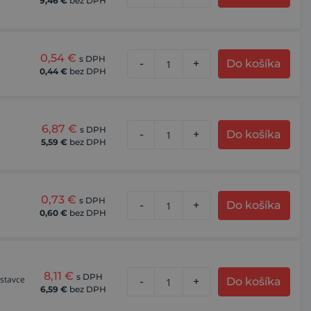
9,46
€
bez DPH
0,54
€
s DPH
-
+
Do košíka
0,44
€
bez DPH
6,87
€
s DPH
-
+
Do košíka
5,59
€
bez DPH
0,73
€
s DPH
-
+
Do košíka
0,60
€
bez DPH
8,11
€
s DPH
dstavce
-
+
Do košíka
6,59
€
bez DPH