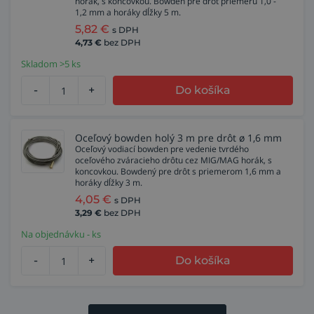
horák, s koncovkou. Bowden pre drôt priemeru 1,0 -
1,2 mm a horáky dĺžky 5 m.
5,82
€
s DPH
4,73
€
bez DPH
Skladom >5 ks
-
+
Do košíka
Oceľový bowden holý 3 m pre drôt ø 1,6 mm
Oceľový vodiací bowden pre vedenie tvrdého
oceľového zváracieho drôtu cez MIG/MAG horák, s
koncovkou. Bowdený pre drôt s priemerom 1,6 mm a
horáky dĺžky 3 m.
4,05
€
s DPH
3,29
€
bez DPH
Na objednávku - ks
-
+
Do košíka