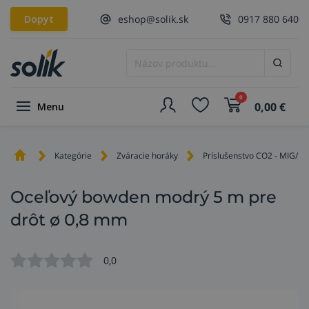
Dopyt
eshop@solik.sk
0917 880 640
0
0,00
€
Menu
Kategórie
Zváracie horáky
Príslušenstvo CO2 - MIG/M
Oceľový bowden modrý 5 m pre
drôt ø 0,8 mm
0,0