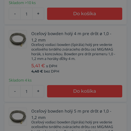
Skladom >10 ks
-
+
Do košíka
Oceľový bowden holý 4 m pre drôt ø 1,0 -
1,2 mm
Oceľový vodiaci bowden (špirála) holý pre vedenie
oceľového tvrdého zváracieho drôtu cez MIG/MAG
horák, s koncovkou. Bowden pre drôt priemeru 1,0 -
1,2 mm a horáky dĺžky 4 m.
5,41
€
s DPH
4,40
€
bez DPH
Skladom 4 ks
-
+
Do košíka
Oceľový bowden holý 5 m pre drôt ø 1,0 -
1,2 mm
Oceľový vodiaci bowden (špirála) holý pre vedenie
oceľového tvrdého zváracieho drôtu cez MIG/MAG