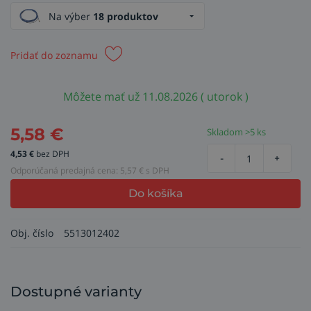
Na výber
18 produktov
Pridať do zoznamu
Môžete mať už 11.08.2026 ( utorok )
5,58
€
Skladom >5 ks
4,53
€
bez DPH
-
+
Odporúčaná predajná cena:
5,57
€ s DPH
Do košíka
Obj. číslo
5513012402
Dostupné varianty