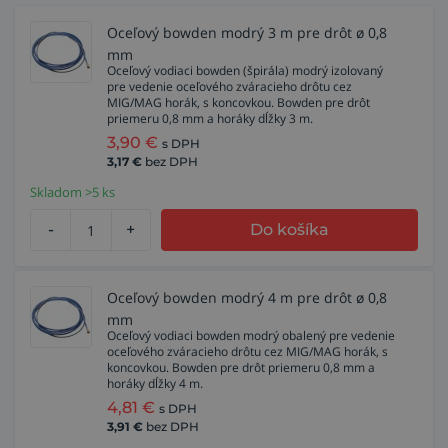
Oceľový bowden modrý 3 m pre drôt ø 0,8
mm
Oceľový vodiaci bowden (špirála) modrý izolovaný
pre vedenie oceľového zváracieho drôtu cez
MIG/MAG horák, s koncovkou. Bowden pre drôt
priemeru 0,8 mm a horáky dĺžky 3 m.
3,90
€
s DPH
3,17
€
bez DPH
Skladom >5 ks
-
+
Do košíka
Oceľový bowden modrý 4 m pre drôt ø 0,8
mm
Oceľový vodiaci bowden modrý obalený pre vedenie
oceľového zváracieho drôtu cez MIG/MAG horák, s
koncovkou. Bowden pre drôt priemeru 0,8 mm a
horáky dĺžky 4 m.
4,81
€
s DPH
3,91
€
bez DPH