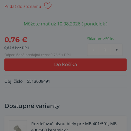
Pridať do zoznamu
Môžete mať už 10.08.2026 ( pondelok )
0,76
€
Skladom >50 ks
0,62
€
bez DPH
-
+
Odporúčaná predajná cena:
0,76
€ s DPH
Do košíka
Obj. číslo
5513009491
Dostupné varianty
Rozdeľovač plynu biely pre MB 401/501, MB
400/500 keramický