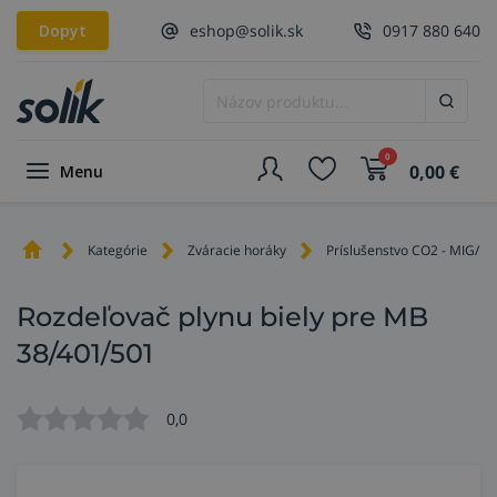
Dopyt
eshop@solik.sk
0917 880 640
0
0,00
€
Menu
Kategórie
Zváracie horáky
Príslušenstvo CO2 - MIG/M
Rozdeľovač plynu biely pre MB
38/401/501
0,0