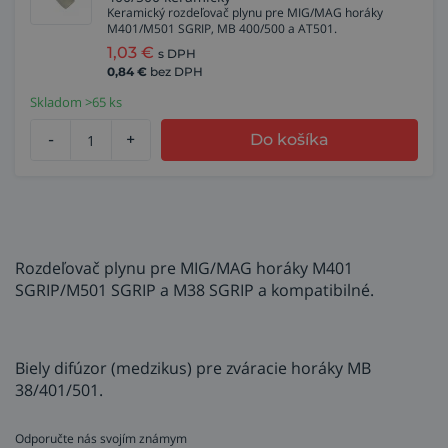
Keramický rozdeľovač plynu pre MIG/MAG horáky
M401/M501 SGRIP, MB 400/500 a AT501.
1,03
€
s DPH
0,84
€
bez DPH
Skladom >65 ks
-
+
Do košíka
Rozdeľovač plynu pre MIG/MAG horáky M401
SGRIP/M501 SGRIP a M38 SGRIP a kompatibilné.
Biely difúzor (medzikus) pre zváracie horáky MB
38/401/501.
Odporučte nás svojím známym