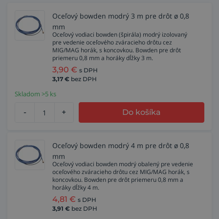
Oceľový bowden modrý 3 m pre drôt ø 0,8
mm
Oceľový vodiaci bowden (špirála) modrý izolovaný
pre vedenie oceľového zváracieho drôtu cez
MIG/MAG horák, s koncovkou. Bowden pre drôt
priemeru 0,8 mm a horáky dĺžky 3 m.
3,90
€
s DPH
3,17
€
bez DPH
Skladom >5 ks
-
+
Do košíka
Oceľový bowden modrý 4 m pre drôt ø 0,8
mm
Oceľový vodiaci bowden modrý obalený pre vedenie
oceľového zváracieho drôtu cez MIG/MAG horák, s
koncovkou. Bowden pre drôt priemeru 0,8 mm a
horáky dĺžky 4 m.
4,81
€
s DPH
3,91
€
bez DPH