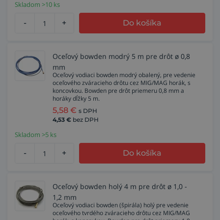
Skladom >10 ks
-
+
Do košíka
Oceľový bowden modrý 5 m pre drôt ø 0,8
mm
Oceľový vodiaci bowden modrý obalený, pre vedenie
oceľového zváracieho drôtu cez MIG/MAG horák, s
koncovkou. Bowden pre drôt priemeru 0,8 mm a
horáky dĺžky 5 m.
5,58
€
s DPH
4,53
€
bez DPH
Skladom >5 ks
-
+
Do košíka
Oceľový bowden holý 4 m pre drôt ø 1,0 -
1,2 mm
Oceľový vodiaci bowden (špirála) holý pre vedenie
oceľového tvrdého zváracieho drôtu cez MIG/MAG