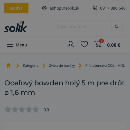
Dopyt
eshop@solik.sk
0917 880 640
0
0,00
€
Menu
Kategórie
Zváracie horáky
Príslušenstvo CO2 - MIG/M
Oceľový bowden holý 5 m pre drôt
ø 1,6 mm
0,0