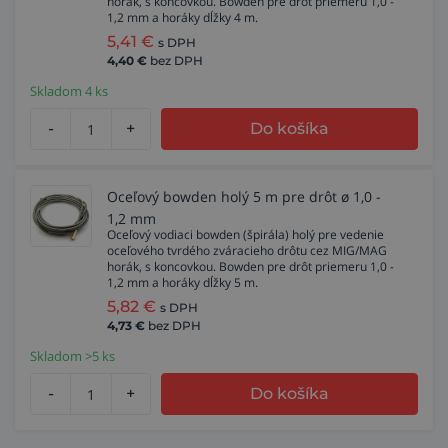
horák, s koncovkou. Bowden pre drôt priemeru 1,0 -
1,2 mm a horáky dĺžky 4 m.
5,41
€
s DPH
4,40
€
bez DPH
Skladom 4 ks
-
+
Do košíka
Oceľový bowden holý 5 m pre drôt ø 1,0 -
1,2 mm
Oceľový vodiaci bowden (špirála) holý pre vedenie
oceľového tvrdého zváracieho drôtu cez MIG/MAG
horák, s koncovkou. Bowden pre drôt priemeru 1,0 -
1,2 mm a horáky dĺžky 5 m.
5,82
€
s DPH
4,73
€
bez DPH
Skladom >5 ks
-
+
Do košíka