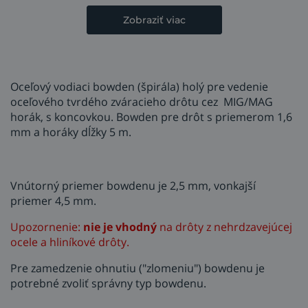
Zobraziť viac
Oceľový vodiaci bowden (špirála) holý pre vedenie
oceľového tvrdého zváracieho drôtu cez MIG/MAG
horák, s koncovkou. Bowden pre drôt s priemerom 1,6
mm a horáky dĺžky 5 m.
Vnútorný priemer bowdenu je 2,5 mm, vonkajší
priemer 4,5 mm.
Upozornenie:
nie je vhodný
na drôty z nehrdzavejúcej
ocele a hliníkové drôty.
Pre zamedzenie ohnutiu ("zlomeniu") bowdenu je
potrebné zvoliť správny typ bowdenu.