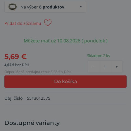
Na výber
8 produktov
Pridať do zoznamu
Môžete mať už 10.08.2026 ( pondelok )
5,69
€
Skladom 2 ks
4,62
€
bez DPH
-
+
Odporúčaná predajná cena:
5,68
€ s DPH
Do košíka
Obj. číslo
5513012575
Dostupné varianty