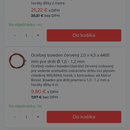
horáky dĺžky 2 metre.
25,22
€
s DPH
20,51
€
bez DPH
Na objednávku - ks
-
+
Do košíka
Oceľový bowden červený 2,0 x 4,5 x 4400
mm pre drôt Ø 1,0 - 1,2 mm
Oceľový vodiaci bowden (špirála) červený izolovaný
pre vedenie oceľového zváracieho drôtu cez plynom
chladený MIG/MAG horák, s koncovkou, od Abicor
Binzel. Bowden pre drôt priemeru 1,0 - 1,2 mm a
horáky dĺžky 4 m.
9,80
€
s DPH
7,97
€
bez DPH
Na objednávku - ks
-
+
Do košíka