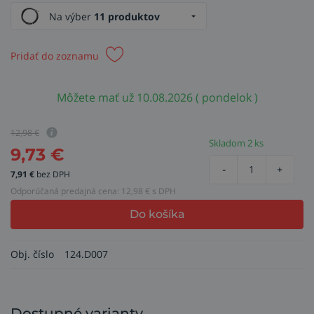
Na výber
11 produktov
Pridať do zoznamu
Môžete mať už 10.08.2026 ( pondelok )
12,98
€
Skladom 2 ks
9,73
€
-
+
7,91
€
bez DPH
Odporúčaná predajná cena:
12,98
€ s DPH
Do košíka
Obj. číslo
124.D007
Dostupné varianty