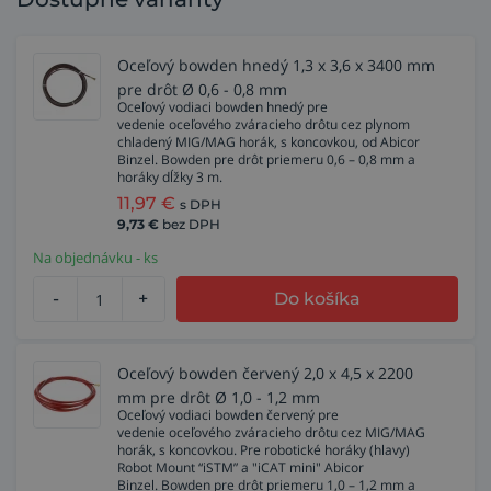
Oceľový bowden hnedý 1,3 x 3,6 x 3400 mm
pre drôt Ø 0,6 - 0,8 mm
Oceľový vodiaci bowden hnedý pre
vedenie oceľového zváracieho drôtu cez plynom
chladený MIG/MAG horák, s koncovkou, od Abicor
Binzel. Bowden pre drôt priemeru 0,6 – 0,8 mm a
horáky dĺžky 3 m.
11,97
€
s DPH
9,73
€
bez DPH
Na objednávku - ks
-
+
Do košíka
Oceľový bowden červený 2,0 x 4,5 x 2200
mm pre drôt Ø 1,0 - 1,2 mm
Oceľový vodiaci bowden červený pre
vedenie oceľového zváracieho drôtu cez MIG/MAG
horák, s koncovkou. Pre robotické horáky (hlavy)
Robot Mount “iSTM” a "iCAT mini" Abicor
Binzel. Bowden pre drôt priemeru 1,0 – 1,2 mm a