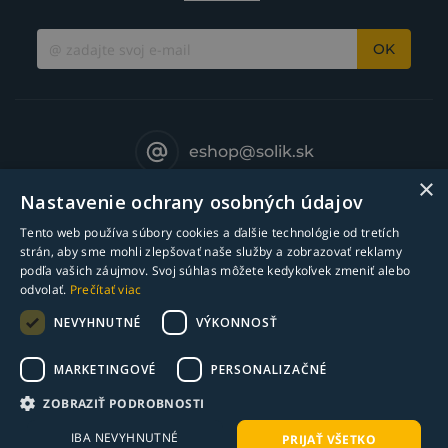
OK
eshop@solik.sk
×
Nastavenie ochrany osobných údajov
Tento web používa súbory cookies a ďalšie technológie od tretích
strán, aby sme mohli zlepšovať naše služby a zobrazovať reklamy
podľa vašich záujmov. Svoj súhlas môžete kedykoľvek zmeniť alebo
odvolať.
Prečítať viac
NEVYHNUTNÉ
VÝKONNOSŤ
MARKETINGOVÉ
PERSONALIZAČNÉ
© Copyright 2018-2025 Solík SK, s.r.o. - zváracia technika l Všetky práva
ZOBRAZIŤ PODROBNOSTI
vyhradené
IBA NEVYHNUTNÉ
PRIJAŤ VŠETKO
webdesign ©
bart.sk