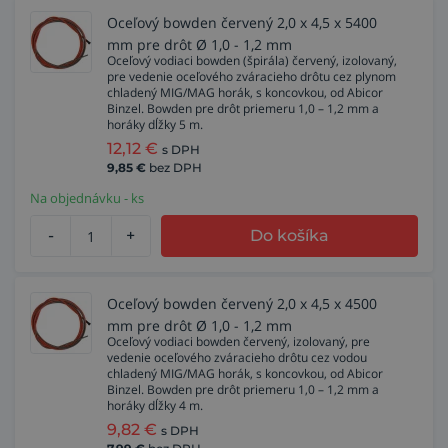
Oceľový bowden červený 2,0 x 4,5 x 5400
mm pre drôt Ø 1,0 - 1,2 mm
Oceľový vodiaci bowden (špirála) červený, izolovaný,
pre vedenie oceľového zváracieho drôtu cez plynom
chladený MIG/MAG horák, s koncovkou, od Abicor
Binzel. Bowden pre drôt priemeru 1,0 – 1,2 mm a
horáky dĺžky 5 m.
12,12
€
s DPH
9,85
€
bez DPH
Na objednávku - ks
-
+
Do košíka
Oceľový bowden červený 2,0 x 4,5 x 4500
mm pre drôt Ø 1,0 - 1,2 mm
Oceľový vodiaci bowden červený, izolovaný, pre
vedenie oceľového zváracieho drôtu cez vodou
chladený MIG/MAG horák, s koncovkou, od Abicor
Binzel. Bowden pre drôt priemeru 1,0 – 1,2 mm a
horáky dĺžky 4 m.
9,82
€
s DPH