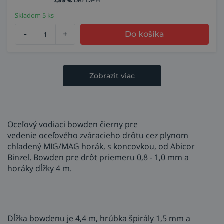
7,99
€
bez DPH
Skladom 5 ks
-
+
Do košíka
Zobraziť viac
Oceľový vodiaci bowden čierny pre
vedenie oceľového zváracieho drôtu cez plynom
chladený MIG/MAG horák, s koncovkou, od Abicor
Binzel. Bowden pre drôt priemeru 0,8 - 1,0 mm a
horáky dĺžky 4 m.
Dĺžka bowdenu je 4,4 m, hrúbka špirály 1,5 mm a