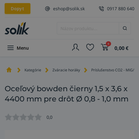
Dopyt
eshop@solik.sk
0917 880 640
0
0,00
€
Menu
Kategórie
Zváracie horáky
Príslušenstvo CO2 - MIG/M
Oceľový bowden čierny 1,5 x 3,6 x
4400 mm pre drôt Ø 0,8 - 1,0 mm
0,0