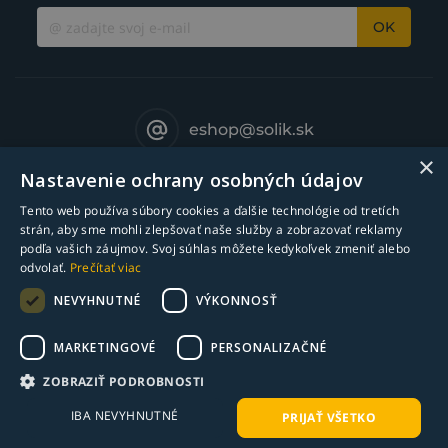
OK
eshop@solik.sk
×
Nastavenie ochrany osobných údajov
Tento web používa súbory cookies a ďalšie technológie od tretích
strán, aby sme mohli zlepšovať naše služby a zobrazovať reklamy
podľa vašich záujmov. Svoj súhlas môžete kedykoľvek zmeniť alebo
odvolať.
Prečítať viac
NEVYHNUTNÉ
VÝKONNOSŤ
MARKETINGOVÉ
PERSONALIZAČNÉ
© Copyright 2018-2025 Solík SK, s.r.o. - zváracia technika l Všetky práva
ZOBRAZIŤ PODROBNOSTI
vyhradené
IBA NEVYHNUTNÉ
PRIJAŤ VŠETKO
webdesign ©
bart.sk