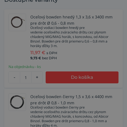
Oceľový bowden hnedý 1,3 x 3,6 x 3400 mm
pre drôt Ø 0,6 - 0,8 mm
Oceľový vodiaci bowden hnedý pre
vedenie oceľového zváracieho drôtu cez plynom
chladený MIG/MAG horák, s koncovkou, od Abicor
Binzel. Bowden pre drôt priemeru 0,6 – 0,8 mm a
horáky dĺžky 3 m.
11,97
€
s DPH
9,73
€
bez DPH
Na objednávku - ks
-
+
Do košíka
Oceľový bowden čierny 1,5 x 3,6 x 4400 mm
pre drôt Ø 0,8 - 1,0 mm
Oceľový vodiaci bowden čierny pre
vedenie oceľového zváracieho drôtu cez plynom
chladený MIG/MAG horák, s koncovkou, od Abicor
Binzel. Bowden pre drôt priemeru 0,8 - 1,0 mm a
horáky dĺžky 4 m.