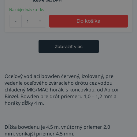
9,85
€
bez DPH
Na objednávku - ks
-
+
Do košíka
Zobraziť viac
Oceľový vodiaci bowden červený, izolovaný, pre
vedenie oceľového zváracieho drôtu cez vodou
chladený MIG/MAG horák, s koncovkou, od Abicor
Binzel. Bowden pre drôt priemeru 1,0 – 1,2 mm a
horáky dĺžky 4 m.
Dĺžka bowdenu je 4,5 m, vnútorný priemer 2,0
mm, vonkajší priemer 4,5 mm.