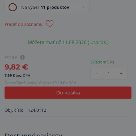
Na výber
11 produktov
Pridať do zoznamu
Môžete mať už 11.08.2026 ( utorok )
13,10
€
Skladom 5 ks
9,82
€
-
+
7,99
€
bez DPH
Odporúčaná predajná cena:
13,10
€ s DPH
Do košíka
Obj. číslo
124.0112
Dostupné varianty