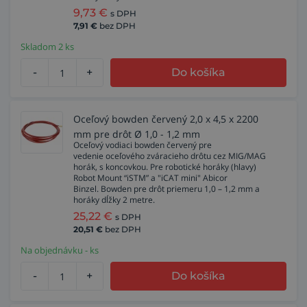
9,73
€
s DPH
7,91
€
bez DPH
Skladom 2 ks
-
+
Do košíka
Oceľový bowden červený 2,0 x 4,5 x 2200
mm pre drôt Ø 1,0 - 1,2 mm
Oceľový vodiaci bowden červený pre
vedenie oceľového zváracieho drôtu cez MIG/MAG
horák, s koncovkou. Pre robotické horáky (hlavy)
Robot Mount “iSTM” a "iCAT mini" Abicor
Binzel. Bowden pre drôt priemeru 1,0 – 1,2 mm a
horáky dĺžky 2 metre.
25,22
€
s DPH
20,51
€
bez DPH
Na objednávku - ks
-
+
Do košíka