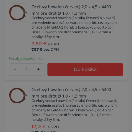
Oceľový bowden červený 2,0 x 4,5 x 4400
mm pre drôt Ø 1,0 - 1,2 mm
Oceľový vodiaci bowden (špirála) červený izolovaný
pre vedenie oceľového zváracieho drôtu cez plynom
chladený MIG/MAG horák, s koncovkou, od Abicor
Binzel. Bowden pre drôt priemeru 1,0 - 1,2 mm a
horáky dĺžky 4 m.
9,80
€
s DPH
7,97
€
bez DPH
Na objednávku - ks
-
+
Do košíka
Oceľový bowden červený 2,0 x 4,5 x 5400
mm pre drôt Ø 1,0 - 1,2 mm
Oceľový vodiaci bowden (špirála) červený, izolovaný,
pre vedenie oceľového zváracieho drôtu cez plynom
chladený MIG/MAG horák, s koncovkou, od Abicor
Binzel. Bowden pre drôt priemeru 1,0 – 1,2 mm a
horáky dĺžky 5 m.
12,12
€
s DPH