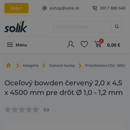
Dopyt
eshop@solik.sk
0917 880 640
0
0,00
€
Menu
Kategórie
Zváracie horáky
Príslušenstvo CO2 - MIG/M
Oceľový bowden červený 2,0 x 4,5
x 4500 mm pre drôt Ø 1,0 - 1,2 mm
0,0