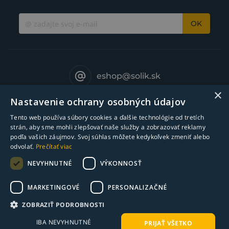
OK
eshop@solik.sk
×
Nastavenie ochrany osobných údajov
Tento web používa súbory cookies a ďalšie technológie od tretích
strán, aby sme mohli zlepšovať naše služby a zobrazovať reklamy
podľa vašich záujmov. Svoj súhlas môžete kedykoľvek zmeniť alebo
odvolať.
Prečítať viac
NEVYHNUTNÉ
VÝKONNOSŤ
MARKETINGOVÉ
PERSONALIZAČNÉ
© Copyright 2018-2025 Solík SK, s.r.o. - zváracia technika l Všetky práva
ZOBRAZIŤ PODROBNOSTI
vyhradené
IBA NEVYHNUTNÉ
PRIJAŤ VŠETKO
webdesign ©
bart.sk