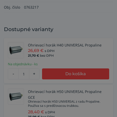
Obj. číslo
0763217
Dostupné varianty
Ohrievací horák H40 UNIVERSAL Propaline
26,69
€
s DPH
21,70
€
bez DPH
Na objednávku - ks
-
+
Do košíka
Ohrievací horák H50 UNIVERSAL Propaline
GCE
Ohrievací horák H50 UNIVERSAL z radu Propaline.
Používa sa s predlžovacou trubkou.
28,40
€
s DPH
23,09
€
bez DPH