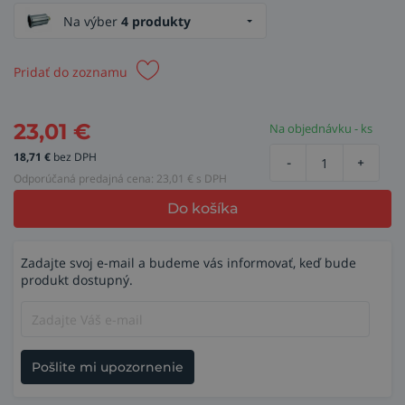
Na výber
4 produkty
Pridať do zoznamu
23,01
€
Na objednávku - ks
18,71
€
bez DPH
-
+
Odporúčaná predajná cena:
23,01
€ s DPH
Do košíka
Zadajte svoj e-mail a budeme vás informovať, keď bude
produkt dostupný.
Pošlite mi upozornenie