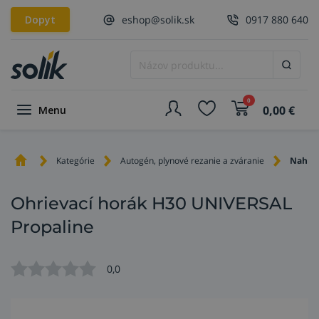
Dopyt
eshop@solik.sk
0917 880 640
0
0,00
€
Menu
Kategórie
Autogén, plynové rezanie a zváranie
Nahrie
Ohrievací horák H30 UNIVERSAL
Propaline
0,0