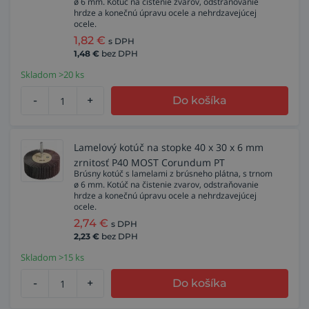
ø 6 mm. Kotúč na čistenie zvarov, odstraňovanie
hrdze a konečnú úpravu ocele a nehrdzavejúcej
ocele.
1,82
€
s DPH
1,48
€
bez DPH
Skladom >20 ks
-
+
Do košíka
Lamelový kotúč na stopke 40 x 30 x 6 mm
zrnitosť P40 MOST Corundum PT
Brúsny kotúč s lamelami z brúsneho plátna, s trnom
ø 6 mm. Kotúč na čistenie zvarov, odstraňovanie
hrdze a konečnú úpravu ocele a nehrdzavejúcej
ocele.
2,74
€
s DPH
2,23
€
bez DPH
Skladom >15 ks
-
+
Do košíka