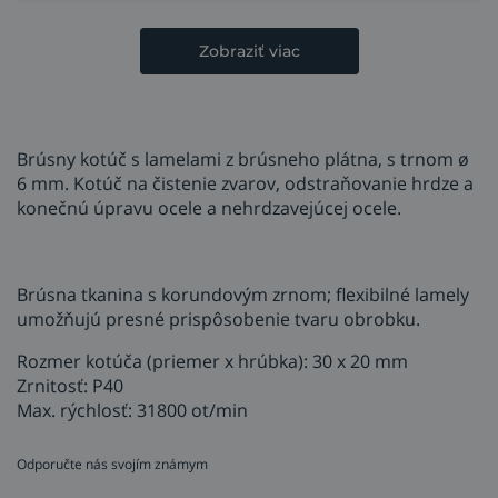
Zobraziť viac
Brúsny kotúč s lamelami z brúsneho plátna, s trnom ø
6 mm. Kotúč na čistenie zvarov, odstraňovanie hrdze a
konečnú úpravu ocele a nehrdzavejúcej ocele.
Brúsna tkanina s korundovým zrnom; flexibilné lamely
umožňujú presné prispôsobenie tvaru obrobku.
Rozmer kotúča (priemer x hrúbka): 30 x 20 mm
Zrnitosť: P40
Max. rýchlosť: 31800 ot/min
Odporučte nás svojím známym