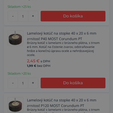
Skladom >25 ks
-
+
Do košíka
Lamelový kotúč na stopke 40 x 20 x 6 mm
zrnitosť P40 MOST Corundum PT
Brúsny kotúč s lamelami z brúsneho plátna, s trnom
ø 6 mm. Kotúč na čistenie zvarov, odstraňovanie
hrdze a konečnú úpravu ocele a nehrdzavejúcej
ocele.
2,45
€
s DPH
1,99
€
bez DPH
Skladom >20 ks
-
+
Do košíka
Lamelový kotúč na stopke 40 x 20 x 6 mm
zrnitosť P120 MOST Corundum PT
Brúsny kotúč s lamelami z brúsneho plátna, s trnom