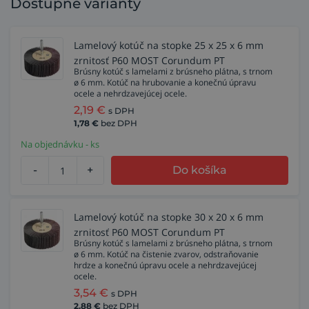
Dostupné varianty
Lamelový kotúč na stopke 25 x 25 x 6 mm
zrnitosť P60 MOST Corundum PT
Brúsny kotúč s lamelami z brúsneho plátna, s trnom
ø 6 mm. Kotúč na hrubovanie a konečnú úpravu
ocele a nehrdzavejúcej ocele.
2,19
€
s DPH
1,78
€
bez DPH
Na objednávku - ks
-
+
Do košíka
Lamelový kotúč na stopke 30 x 20 x 6 mm
zrnitosť P60 MOST Corundum PT
Brúsny kotúč s lamelami z brúsneho plátna, s trnom
ø 6 mm. Kotúč na čistenie zvarov, odstraňovanie
hrdze a konečnú úpravu ocele a nehrdzavejúcej
ocele.
3,54
€
s DPH
2,88
€
bez DPH