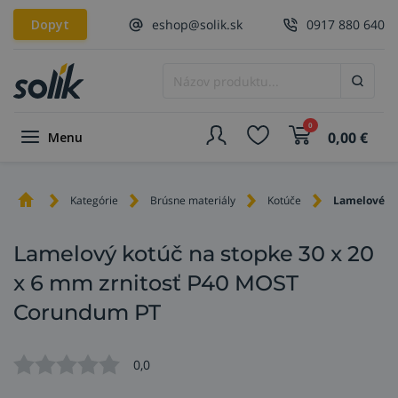
Dopyt
eshop@solik.sk
0917 880 640
0
0,00
€
Menu
Kategórie
Brúsne materiály
Kotúče
Lamelové k
Lamelový kotúč na stopke 30 x 20
x 6 mm zrnitosť P40 MOST
Corundum PT
0,0