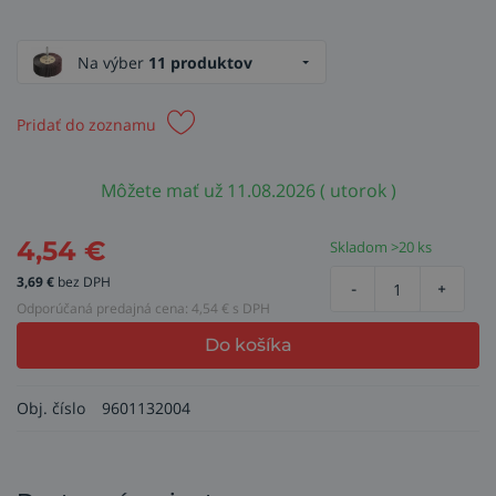
Na výber
11 produktov
Pridať do zoznamu
Môžete mať už 11.08.2026 ( utorok )
4,54
€
Skladom >20 ks
3,69
€
bez DPH
-
+
Odporúčaná predajná cena:
4,54
€ s DPH
Do košíka
Obj. číslo
9601132004