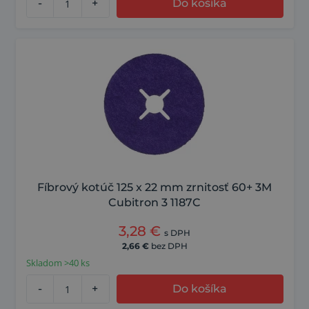
-
+
Do košíka
Fíbrový kotúč 125 x 22 mm zrnitosť 60+ 3M
Cubitron 3 1187C
3,28
€
s DPH
2,66
€
bez DPH
Skladom >40 ks
-
+
Do košíka