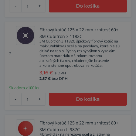
-
+
Do košíka
Fíbrový kotúč 125 x 22 mm zrnitosť 60+
3M Cubitron 3 1182C
3M Cubitron 3 1182C špičkový fíbrový kotúč na
mäkkú/uhlíkovú oceľ a na podklady, ktoré nie sú
citlivé na teplo. Rýchly rezný výkon s vysokým
2
úberom materiálu v širokom rozsahu
aplikačných tlakov, chladenejšie brúsenie
a konzistentné opotrebovanie kotúča.
3,16
€
s DPH
2,57
€
bez DPH
Skladom >100 ks
-
+
Do košíka
Fíbrový kotúč 125 x 22 mm zrnitosť 80+
3M Cubitron II 987C
Fíbrový disk na nerezovú oceľ a zliatiny na