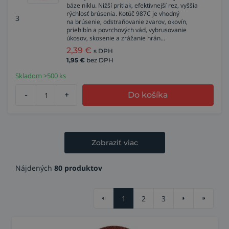
báze niklu. Nižší prítlak, efektívnejší rez, vyššia
rýchlosť brúsenia. Kotúč 987C je vhodný
3
na brúsenie, odstraňovanie zvarov, okovín,
priehlbín a povrchových vád, vybrusovanie
úkosov, skosenie a zrážanie hrán...
2,39
€
s DPH
1,95
€
bez DPH
Skladom >500 ks
-
+
Do košíka
Zobraziť viac
Nájdených
80 produktov
1
2
3