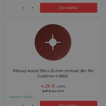
-
+
Do košíka
Fíbrový kotúč 150 x 22 mm zrnitosť 36+ 3M
Cubitron II 982C
4,26
€
s DPH
3,47
€
bez DPH
Skladom >500 ks
-
+
Do košíka