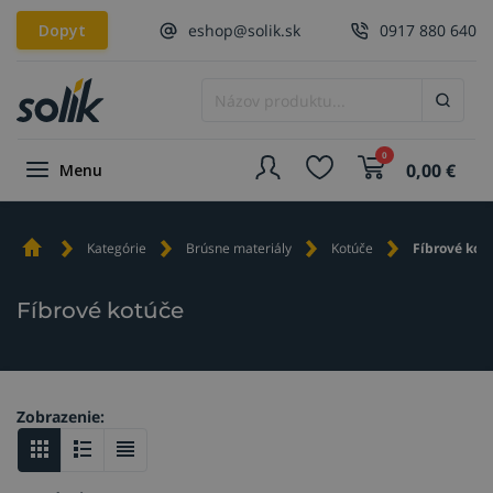
Dopyt
eshop@solik.sk
0917 880 640
0
0,00
€
Menu
Kategórie
Brúsne materiály
Kotúče
Fíbrové kot
Fíbrové kotúče
Zobrazenie: