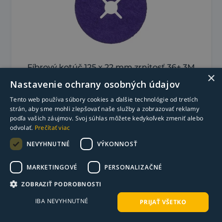
Fíbrový kotúč 125 x 22 mm zrnitosť 36+ 3M
×
Cubitron 3 1187C
Nastavenie ochrany osobných údajov
3,60
€
Tento web používa súbory cookies a ďalšie technológie od tretích
s DPH
strán, aby sme mohli zlepšovať naše služby a zobrazovať reklamy
2,92
€
bez DPH
podľa vašich záujmov. Svoj súhlas môžete kedykoľvek zmeniť alebo
Skladom >50 ks
odvolať.
Prečítať viac
-
+
Do košíka
NEVYHNUTNÉ
VÝKONNOSŤ
MARKETINGOVÉ
PERSONALIZAČNÉ
o 26% rýchlejší
ZOBRAZIŤ PODROBNOSTI
o 34% vyšší úber
o 36% trvácnejší
IBA NEVYHNUTNÉ
PRIJAŤ VŠETKO