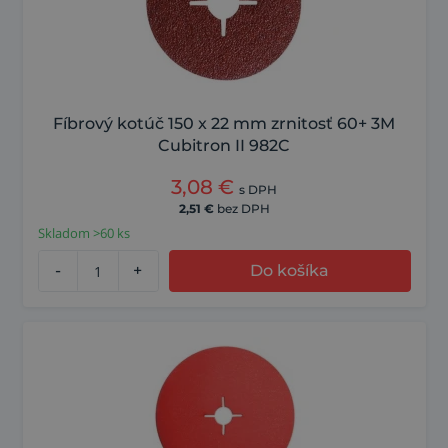
Fíbrový kotúč 150 x 22 mm zrnitosť 60+ 3M
Cubitron II 982C
3,08
€
s DPH
2,51
€
bez DPH
Skladom >60 ks
-
+
Do košíka