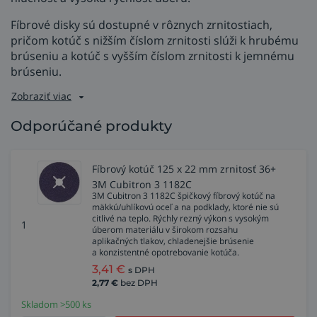
Fíbrové disky sú dostupné v rôznych zrnitostiach,
pričom kotúč s nižším číslom zrnitosti slúži k hrubému
brúseniu a kotúč s vyšším číslom zrnitosti k jemnému
brúseniu.
Zobraziť viac
Odporúčané produkty
Fíbrový kotúč 125 x 22 mm zrnitosť 36+
3M Cubitron 3 1182C
3M Cubitron 3 1182C špičkový fíbrový kotúč na
mäkkú/uhlíkovú oceľ a na podklady, ktoré nie sú
citlivé na teplo. Rýchly rezný výkon s vysokým
1
úberom materiálu v širokom rozsahu
aplikačných tlakov, chladenejšie brúsenie
a konzistentné opotrebovanie kotúča.
3,41
€
s DPH
2,77
€
bez DPH
Skladom >500 ks