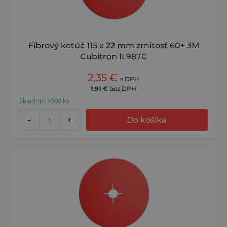
Fíbrový kotúč 115 x 22 mm zrnitosť 60+ 3M
Cubitron II 987C
2,35
€
s DPH
1,91
€
bez DPH
Skladom >500 ks
-
+
Do košíka