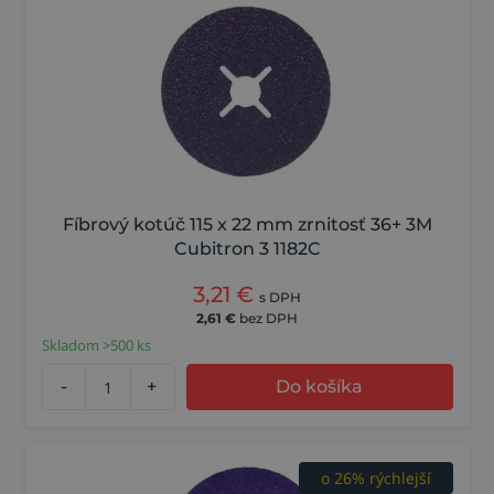
Fíbrový kotúč 115 x 22 mm zrnitosť 36+ 3M
Cubitron 3 1182C
3,21
€
s DPH
2,61
€
bez DPH
Skladom >500 ks
-
+
Do košíka
o 26% rýchlejší