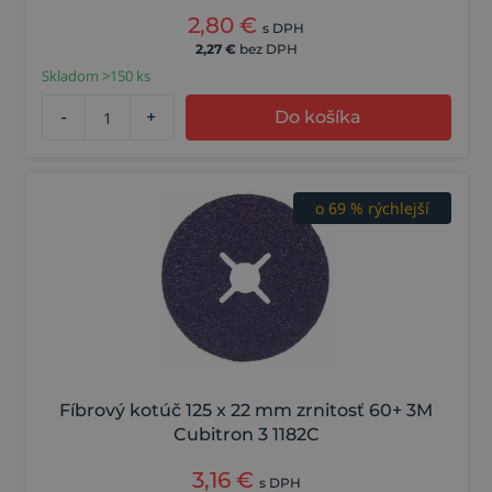
2,80
€
s DPH
2,27
€
bez DPH
Skladom >150 ks
-
+
Do košíka
o 69 % rýchlejší
o 53 % vyšší úber
Fíbrový kotúč 125 x 22 mm zrnitosť 60+ 3M
Cubitron 3 1182C
3,16
€
s DPH