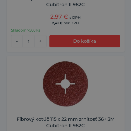
Cubitron II 982C
2,97
€
s DPH
2,41
€
bez DPH
Skladom >500 ks
-
+
Do košíka
Fíbrový kotúč 115 x 22 mm zrnitosť 36+ 3M
Cubitron II 982C