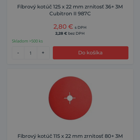
Fíbrový kotúč 125 x 22 mm zrnitosť 36+ 3M
Cubitron II 987C
2,80
€
s DPH
2,28
€
bez DPH
Skladom >500 ks
-
+
Do košíka
Fíbrový kotúč 115 x 22 mm zrnitosť 80+ 3M