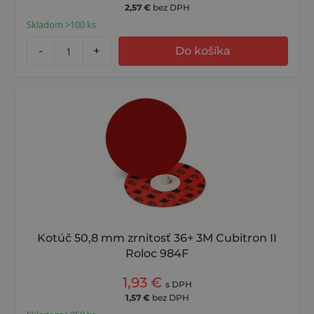
2,57
€
bez DPH
Skladom >100 ks
-
+
Do košíka
Kotúč 50,8 mm zrnitosť 36+ 3M Cubitron II
Roloc 984F
1,93
€
s DPH
1,57
€
bez DPH