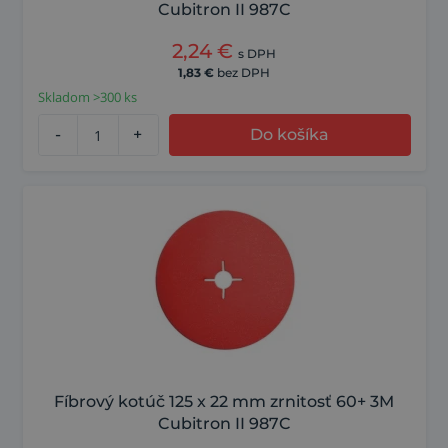
Cubitron II 987C
2,24
€
s DPH
1,83
€
bez DPH
Skladom >300 ks
-
+
Do košíka
Fíbrový kotúč 125 x 22 mm zrnitosť 60+ 3M
Cubitron II 987C