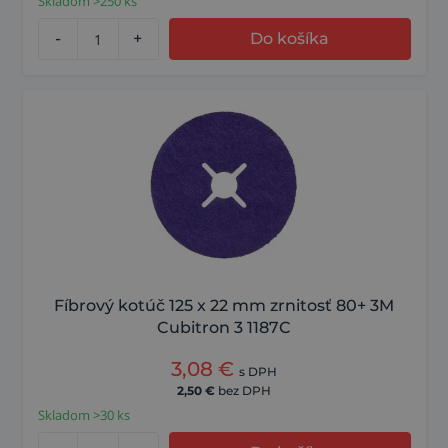
Skladom >250 ks
-
+
Do košíka
Fíbrový kotúč 125 x 22 mm zrnitosť 80+ 3M
Cubitron 3 1187C
3,08
€
s DPH
2,50
€
bez DPH
Skladom >30 ks