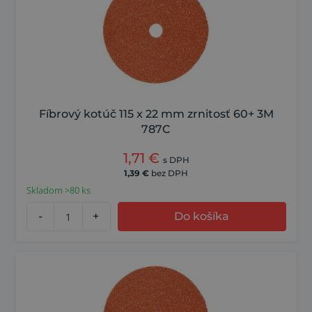
Fíbrový kotúč 115 x 22 mm zrnitosť 60+ 3M
787C
1,71
€
s DPH
1,39
€
bez DPH
Skladom >80 ks
-
+
Do košíka