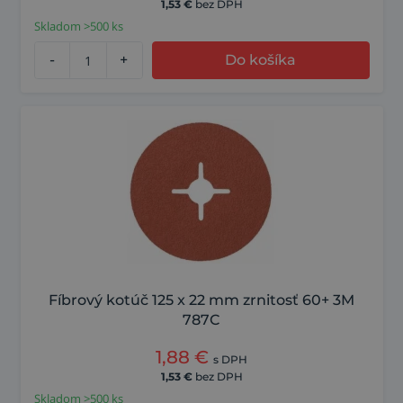
1,53
€
bez DPH
Skladom >500 ks
-
+
Do košíka
Fíbrový kotúč 125 x 22 mm zrnitosť 60+ 3M
787C
1,88
€
s DPH
1,53
€
bez DPH
Skladom >500 ks