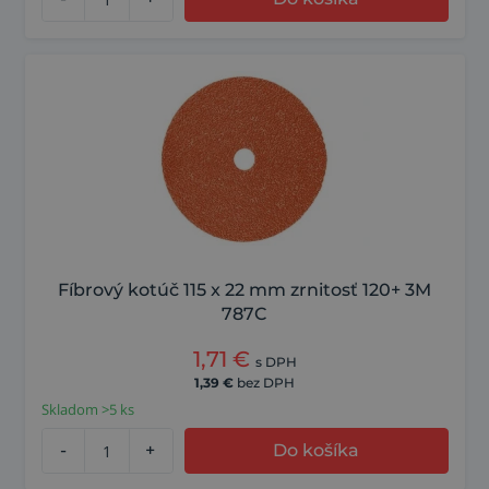
Fíbrový kotúč 115 x 22 mm zrnitosť 120+ 3M
787C
1,71
€
s DPH
1,39
€
bez DPH
Skladom >5 ks
-
+
Do košíka