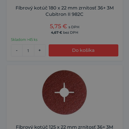
Fíbrový kotúč 180 x 22 mm zrnitosť 36+ 3M
Cubitron II 982C
5,75
€
s DPH
4,67
€
bez DPH
Skladom >45 ks
-
+
Do košíka
Fíbrový kotúč 125 x 22 mm zrnitosť 36+ 3M