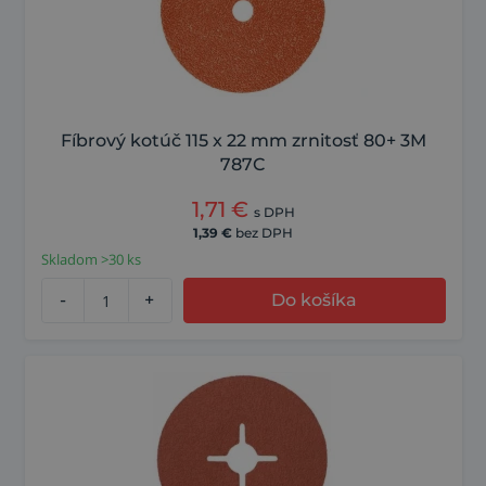
Fíbrový kotúč 115 x 22 mm zrnitosť 80+ 3M
787C
1,71
€
s DPH
1,39
€
bez DPH
Skladom >30 ks
-
+
Do košíka