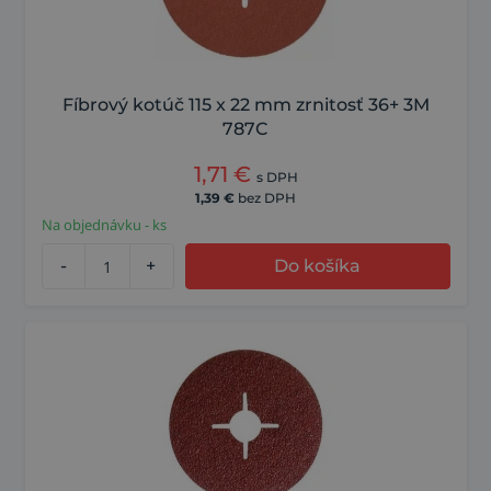
Fíbrový kotúč 115 x 22 mm zrnitosť 36+ 3M
787C
1,71
€
s DPH
1,39
€
bez DPH
Na objednávku - ks
-
+
Do košíka