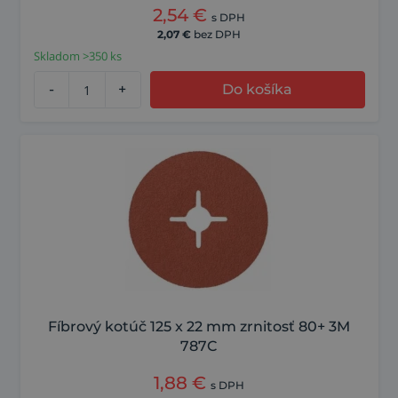
2,54
€
s DPH
2,07
€
bez DPH
Skladom >350 ks
-
+
Do košíka
Fíbrový kotúč 125 x 22 mm zrnitosť 80+ 3M
787C
1,88
€
s DPH