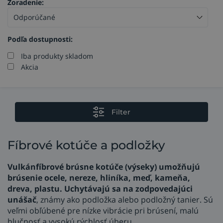
Zoradenie:
Podľa dostupnosti:
Iba produkty skladom
Akcia
Filter
Fíbrové kotúče a podložky
Vulkánfíbrové brúsne kotúče (výseky) umožňujú
brúsenie ocele, nereze, hliníka, meď, kameňa,
dreva, plastu. Uchytávajú sa na zodpovedajúci
unášač
, známy ako podložka alebo podložný tanier. Sú
veľmi obľúbené pre nízke vibrácie pri brúsení, malú
hlučnosť a vysokú rýchlosť úberu.