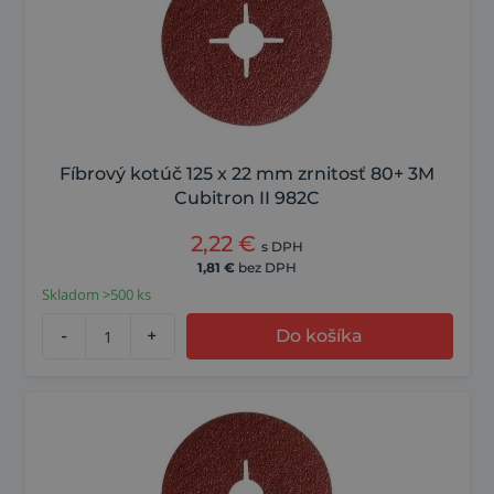
Fíbrový kotúč 125 x 22 mm zrnitosť 80+ 3M
Cubitron II 982C
2,22
€
s DPH
1,81
€
bez DPH
Skladom >500 ks
-
+
Do košíka