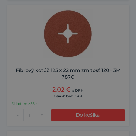
Fíbrový kotúč 125 x 22 mm zrnitosť 120+ 3M
787C
2,02
€
s DPH
1,64
€
bez DPH
Skladom >55 ks
-
+
Do košíka