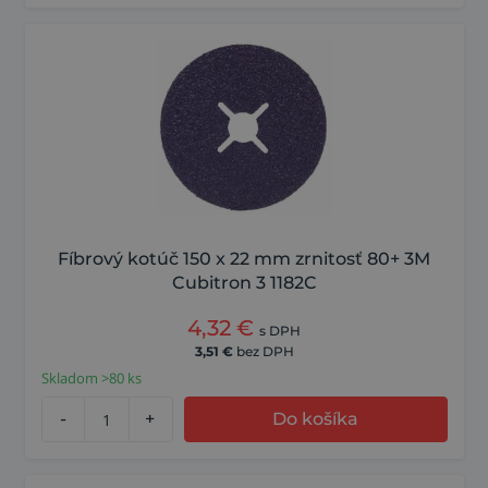
Fíbrový kotúč 150 x 22 mm zrnitosť 80+ 3M
Cubitron 3 1182C
4,32
€
s DPH
3,51
€
bez DPH
Skladom >80 ks
-
+
Do košíka