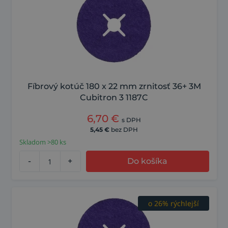
o 34% vyšší úber
o 36% trvácnejší
Fíbrový kotúč 180 x 22 mm zrnitosť 36+ 3M
Cubitron 3 1187C
6,70
€
s DPH
5,45
€
bez DPH
Skladom >80 ks
-
+
Do košíka
o 26% rýchlejší
o 34% vyšší úber
o 36% trvácnejší