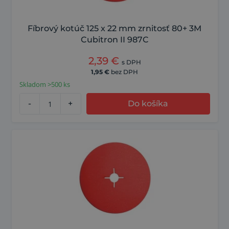
Fíbrový kotúč 125 x 22 mm zrnitosť 80+ 3M
Cubitron II 987C
2,39
€
s DPH
1,95
€
bez DPH
Skladom >500 ks
-
+
Do košíka