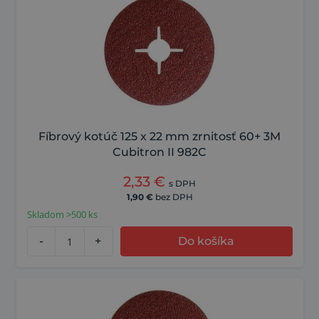
Fíbrový kotúč 125 x 22 mm zrnitosť 60+ 3M
Cubitron II 982C
2,33
€
s DPH
1,90
€
bez DPH
Skladom >500 ks
-
+
Do košíka