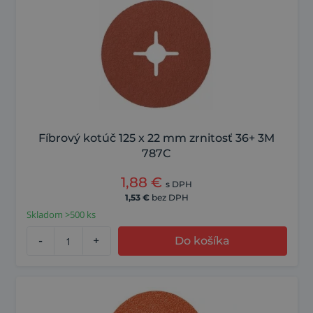
Fíbrový kotúč 125 x 22 mm zrnitosť 36+ 3M
787C
1,88
€
s DPH
1,53
€
bez DPH
Skladom >500 ks
-
+
Do košíka