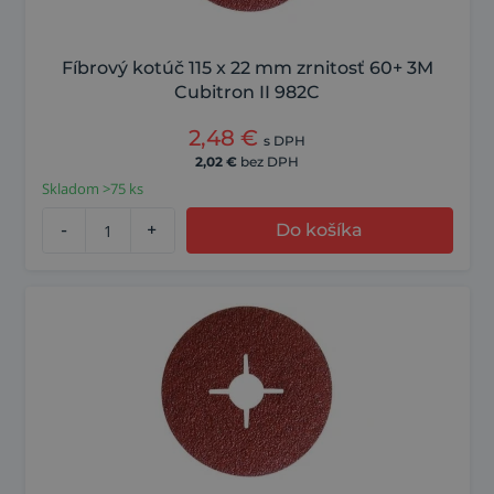
Fíbrový kotúč 115 x 22 mm zrnitosť 60+ 3M
Cubitron II 982C
2,48
€
s DPH
2,02
€
bez DPH
Skladom >75 ks
-
+
Do košíka