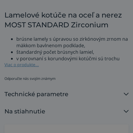
Lamelové kotúče na oceľ a nerez
MOST STANDARD Zirconium
brúsne lamely s úpravou so zirkónovým zrnom na
mäkkom bavlnenom podklade,
štandardný počet brúsnych lamiel,
v porovnaní s korundovými kotúčmi sú trochu
agresívnejšie a majú nižšiu teplotu pri brúsení,
Viac o produkte...
ekonomické kotúče s atraktívnou kúpnou cenou,
kónický kotúč, typ 29,
Odporučte nás svojím známym
maximálna periférna rýchlosť 80 m/s.
Technické parametre
Na vyžiadanie aj v inej zrnitosti kotúčov zo sady MOST
STANDARD Zirconium (brúsne).
Na stiahnutie