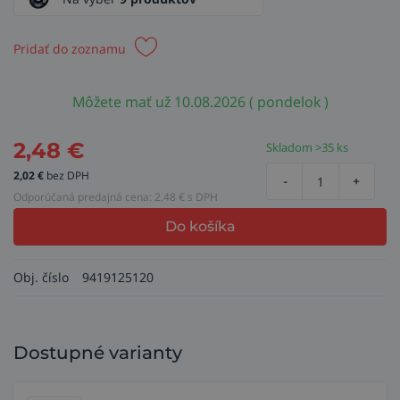
Pridať do zoznamu
Môžete mať už 10.08.2026 ( pondelok )
2,48
€
Skladom >35 ks
2,02
€
bez DPH
-
+
Odporúčaná predajná cena:
2,48
€ s DPH
Do košíka
Obj. číslo
9419125120
Dostupné varianty