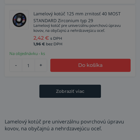
Lamelový kotúč 125 mm zrnitosť 40 MOST
STANDARD Zirconium typ 29
Lamelový kotúč pre univerzálnu povrchovú úpravu
kovov, na obyčajnú a nehrdzavejúcu oceľ.
2,42
€
s DPH
1,96
€
bez DPH
Na objednávku - ks
-
+
Do košíka
Zobraziť viac
Lamelový kotúč pre univerzálnu povrchovú úpravu
kovov, na obyčajnú a nehrdzavejúcu oceľ.