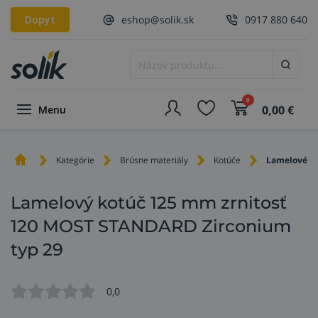
Dopyt
eshop@solik.sk
0917 880 640
0
0,00
€
Menu
Kategórie
Brúsne materiály
Kotúče
Lamelové k
Lamelový kotúč 125 mm zrnitosť
120 MOST STANDARD Zirconium
typ 29
0,0