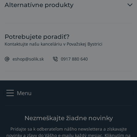
Alternatívne produkty
Potrebujete poradiť?
Kontaktujte našu kanceláriu v Považskej Bystrici
eshop@solik.sk
0917 880 640
Menu
Nezmeškajte žiadne novinky
Pridajte sa k odberateľom nášho newslettera a získavajte
novinky a zľavy do Vášho e-mailu každý mesiac. Kliknutím na