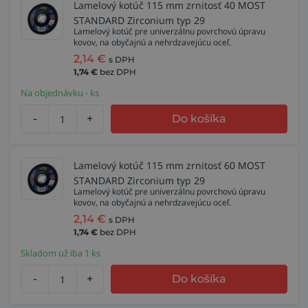
Lamelový kotúč 115 mm zrnitosť 40 MOST
STANDARD Zirconium typ 29
Lamelový kotúč pre univerzálnu povrchovú úpravu
kovov, na obyčajnú a nehrdzavejúcu oceľ.
2,14
€
s DPH
1,74
€
bez DPH
Na objednávku - ks
-
+
Do košíka
Lamelový kotúč 115 mm zrnitosť 60 MOST
STANDARD Zirconium typ 29
Lamelový kotúč pre univerzálnu povrchovú úpravu
kovov, na obyčajnú a nehrdzavejúcu oceľ.
2,14
€
s DPH
1,74
€
bez DPH
Skladom už iba 1 ks
-
+
Do košíka