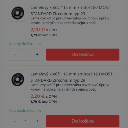
Lamelový kotúč 115 mm zrnitosť 80 MOST
STANDARD Zirconium typ 29
Lamelový kotúč pre univerzálnu povrchovú úpravu
kovov, na obyčajnú a nehrdzavejúcu oceľ.
2,20
€
s DPH
1,79
€
bez DPH
Na objednávku - ks
-
+
Do košíka
Lamelový kotúč 115 mm zrnitosť 120 MOST
STANDARD Zirconium typ 29
Lamelový kotúč pre univerzálnu povrchovú úpravu
kovov, na obyčajnú a nehrdzavejúcu oceľ.
2,20
€
s DPH
1,79
€
bez DPH
Na objednávku - ks
-
+
Do košíka