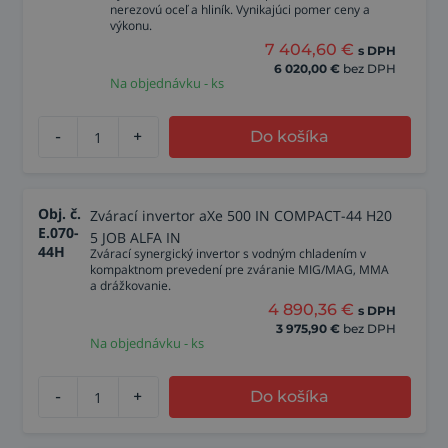
nerezovú oceľ a hliník. Vynikajúci pomer ceny a
výkonu.
7 404,60
€
s DPH
6 020,00
€
bez DPH
Na objednávku - ks
-
+
Do košíka
Obj. č.
Zvárací invertor aXe 500 IN COMPACT-44 H20
E.070-
5 JOB ALFA IN
44H
Zvárací synergický invertor s vodným chladením v
kompaktnom prevedení pre zváranie MIG/MAG, MMA
a drážkovanie.
4 890,36
€
s DPH
3 975,90
€
bez DPH
Na objednávku - ks
-
+
Do košíka