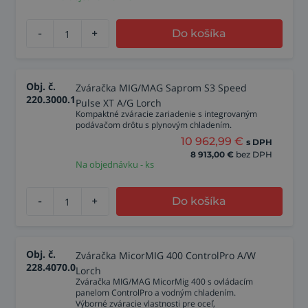
-
+
Do košíka
Obj. č.
Zváračka MIG/MAG Saprom S3 Speed
220.3000.1
Pulse XT A/G Lorch
Kompaktné zváracie zariadenie s integrovaným
podávačom drôtu s plynovým chladením.
10 962,99
€
s DPH
8 913,00
€
bez DPH
Na objednávku - ks
-
+
Do košíka
Obj. č.
Zváračka MicorMIG 400 ControlPro A/W
228.4070.0
Lorch
Zváračka MIG/MAG MicorMig 400 s ovládacím
panelom ControlPro a vodným chladením.
Výborné zváracie vlastnosti pre oceľ,