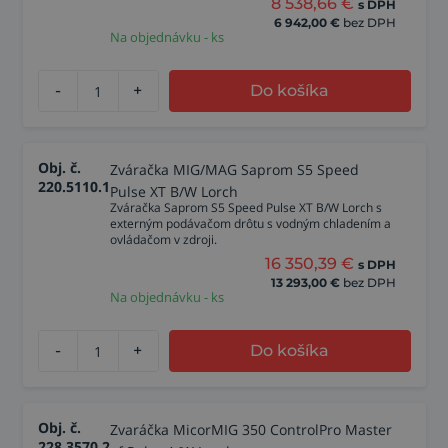
8 538,66
€
s DPH
6 942,00
€
bez DPH
Na objednávku - ks
-
+
Do košíka
Obj. č.
Zváračka MIG/MAG Saprom S5 Speed
220.5110.1
Pulse XT B/W Lorch
Zváračka Saprom S5 Speed Pulse XT B/W Lorch s
externým podávačom drôtu s vodným chladením a
ovládačom v zdroji.
16 350,39
€
s DPH
13 293,00
€
bez DPH
Na objednávku - ks
-
+
Do košíka
Obj. č.
Zvaráčka MicorMIG 350 ControlPro Master
228.3570.2