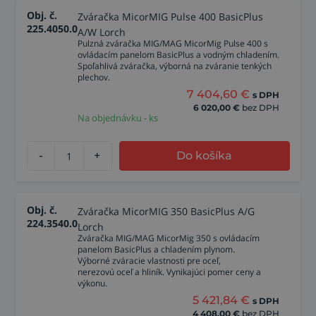
Obj. č.
Zváračka MicorMIG Pulse 400 BasicPlus
225.4050.0
A/W Lorch
Pulzná zváračka MIG/MAG MicorMig Pulse 400 s
ovládacím panelom BasicPlus a vodným chladením.
Spoľahlivá zváračka, výborná na zváranie tenkých
plechov.
7 404,60
€
s DPH
6 020,00
€
bez DPH
Na objednávku - ks
-
+
Do košíka
Obj. č.
Zváračka MicorMIG 350 BasicPlus A/G
224.3540.0
Lorch
Zváračka MIG/MAG MicorMig 350 s ovládacím
panelom BasicPlus a chladením plynom.
Výborné zváracie vlastnosti pre oceľ,
nerezovú oceľ a hliník. Vynikajúci pomer ceny a
výkonu.
5 421,84
€
s DPH
4 408,00
€
bez DPH