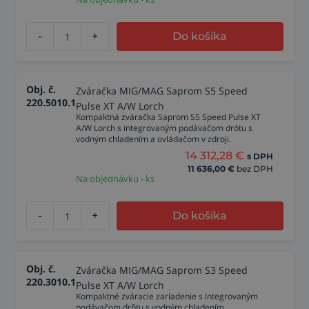
-
+
Do košíka
Obj. č.
Zváračka MIG/MAG Saprom S5 Speed
220.5010.1
Pulse XT A/W Lorch
Kompaktná zváračka Saprom S5 Speed Pulse XT
A/W Lorch s integrovaným podávačom drôtu s
vodným chladením a ovládačom v zdroji.
14 312,28
€
s DPH
11 636,00
€
bez DPH
Na objednávku - ks
-
+
Do košíka
Obj. č.
Zváračka MIG/MAG Saprom S3 Speed
220.3010.1
Pulse XT A/W Lorch
Kompaktné zváracie zariadenie s integrovaným
podávačom drôtu s vodným chladením.