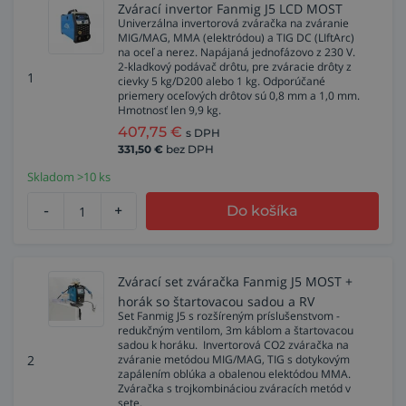
Zvárací invertor Fanmig J5 LCD MOST
Univerzálna invertorová zváračka na zváranie
MIG/MAG, MMA (elektródou) a TIG DC (LIftArc)
na oceľ a nerez. Napájaná jednofázovo z 230 V.
2-kladkový podávač drôtu, pre zváracie drôty z
1
cievky 5 kg/D200 alebo 1 kg. Odporúčané
priemery oceľových drôtov sú 0,8 mm a 1,0 mm.
Hmotnosť len 9,9 kg.
407,75
€
s DPH
331,50
€
bez DPH
Skladom >10 ks
-
+
Do košíka
Zvárací set zváračka Fanmig J5 MOST +
horák so štartovacou sadou a RV
Set Fanmig J5 s rozšíreným príslušenstvom -
redukčným ventilom, 3m káblom a štartovacou
sadou k horáku. Invertorová CO2 zváračka na
2
zváranie metódou MIG/MAG, TIG s dotykovým
zapálením oblúka a obalenou elektódou MMA.
Zváračka s trojkombináciou zváracích metód v
sete.