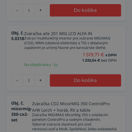
-
+
Do košíka
Obj. č.
Zváračka aXe 201 MIG LCD ALFA IN
5.0318
Zvárací multifunkčný invertor pre zváranie MIG/MAG
(CO2), MMA (obalená elektróda) a TIG s dotykovým
zapálením je určený hlavne pre karosárske dieľne.
1 519,71
€
s DPH
1 235,54
€
bez DPH
Na objednávku - ks
-
+
Do košíka
Obj. č.
Zváračka CO2 MicorMIG 350 ControlPro
micormig-
A/W Lorch + horák, RV a káble
350-co2-
Zváračka MIG/MAG MicorMig 350 s ovládacím
set
panelom ControlPro a vodným chladením.
Výborné zváracie vlastnosti pre oceľ,
nerezovú oceľ a hliník. Spoľahlivá, ľahko ovládateľná