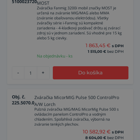
5100023720
MOST
Zváračka Fanmig 3200i mobil značky MOST je
určená na zváranie MIG/MAG alebo MMA
(zváranie obaľovanou elektródou). Všetky
zváračky série i-Fanmig sú kompaktné
zariadenia - 4-kladkový podávač drôtu aj zvárací
zdroj sú v jednom zariadení. Sú vhodné pre 15 kg
alebo 5 kg cievky.
1 863,45
€
s DPH
1 515,00
€
bez DPH
Na objednávku - ks
-
+
Do košíka
Obj. č.
Zváračka MicorMIG Pulse 500 ControlPro
225.5070.0
A/W Lorch
Pulzná zváračka MIG/MAG MicorMig Pulse 500 s
ovládacím panelom ControlPro a vodným
chladením. Spoľahlivá zváračka, výborná na
zváranie tenkých plechov.
10 582,92
€
s DPH
8 604,00
€
bez DPH