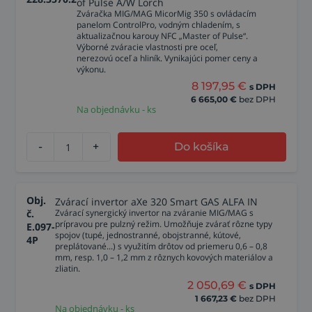
of Pulse A/W Lorch
Zváračka MIG/MAG MicorMig 350 s ovládacím
panelom ControlPro, vodným chladením, s
aktualizačnou karouy NFC „Master of Pulse“.
Výborné zváracie vlastnosti pre oceľ,
nerezovú oceľ a hliník. Vynikajúci pomer ceny a
výkonu.
8 197,95
€
s DPH
6 665,00
€
bez DPH
Na objednávku - ks
-
+
Do košíka
Obj.
Zvárací invertor aXe 320 Smart GAS ALFA IN
č.
Zvárací synergický invertor na zváranie MIG/MAG s
prípravou pre pulzný režim. Umožňuje zvárať rôzne typy
E.097-
spojov (tupé, jednostranné, obojstranné, kútové,
4P
preplátované...) s využitím drôtov od priemeru 0,6 – 0,8
mm, resp. 1,0 – 1,2 mm z rôznych kovových materiálov a
zliatin.
2 050,69
€
s DPH
1 667,23
€
bez DPH
Na objednávku - ks