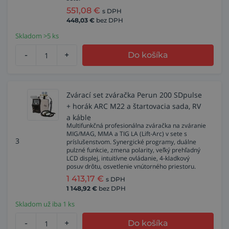
551,08
€
s DPH
448,03
€
bez DPH
Skladom >5 ks
-
+
Do košíka
Zvárací set zváračka Perun 200 SDpulse
+ horák ARC M22 a štartovacia sada, RV
a káble
Multifunkčná profesionálna zváračka na zváranie
MIG/MAG, MMA a TIG LA (Lift-Arc) v sete s
3
príslušenstvom. Synergické programy, duálne
pulzné funkcie, zmena polarity, veľký prehľadný
LCD displej, intuitívne ovládanie, 4-kladkový
posuv drôtu, osvetlenie vnútorného priestoru.
1 413,17
€
s DPH
1 148,92
€
bez DPH
Skladom už iba 1 ks
-
+
Do košíka