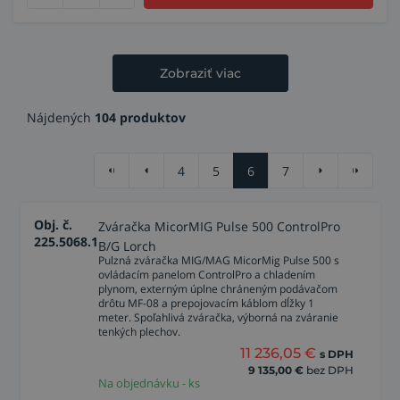
Zobraziť viac
Nájdených
104 produktov
4
5
6
7
Obj. č.
Zváračka MicorMIG Pulse 500 ControlPro
225.5068.1
B/G Lorch
Pulzná zváračka MIG/MAG MicorMig Pulse 500 s
ovládacím panelom ControlPro a chladením
plynom, externým úplne chráneným podávačom
drôtu MF-08 a prepojovacím káblom dĺžky 1
meter. Spoľahlivá zváračka, výborná na zváranie
tenkých plechov.
11 236,05
€
s DPH
9 135,00
€
bez DPH
Na objednávku - ks