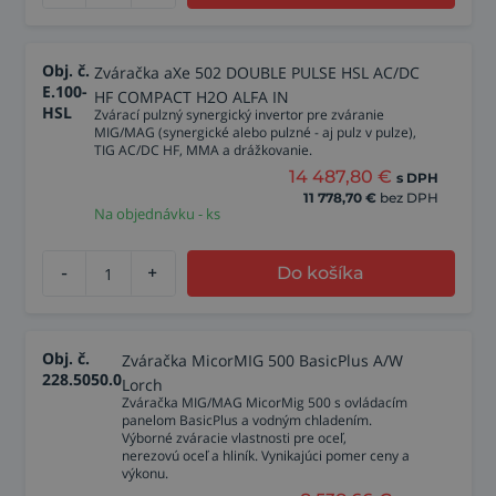
Obj. č.
Zváračka aXe 502 DOUBLE PULSE HSL AC/DC
E.100-
HF COMPACT H2O ALFA IN
HSL
Zvárací pulzný synergický invertor pre zváranie
MIG/MAG (synergické alebo pulzné - aj pulz v pulze),
TIG AC/DC HF, MMA a drážkovanie.
14 487,80
€
s DPH
11 778,70
€
bez DPH
Na objednávku - ks
-
+
Do košíka
Obj. č.
Zváračka MicorMIG 500 BasicPlus A/W
228.5050.0
Lorch
Zváračka MIG/MAG MicorMig 500 s ovládacím
panelom BasicPlus a vodným chladením.
Výborné zváracie vlastnosti pre oceľ,
nerezovú oceľ a hliník. Vynikajúci pomer ceny a
výkonu.