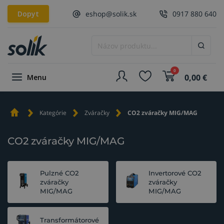
Dopyt
eshop@solik.sk
0917 880 640
0
0,00
€
Menu
Kategórie
Zváračky
CO2 zváračky MIG/MAG
CO2 zváračky MIG/MAG
Pulzné CO2
Invertorové CO2
zváračky
zváračky
MIG/MAG
MIG/MAG
Transformátorové