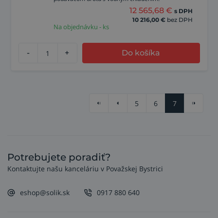
12 565,68
€
s DPH
10 216,00
€
bez DPH
Na objednávku - ks
-
+
Do košíka
5
6
7
Potrebujete poradiť?
Kontaktujte našu kanceláriu v Považskej Bystrici
eshop@solik.sk
0917 880 640