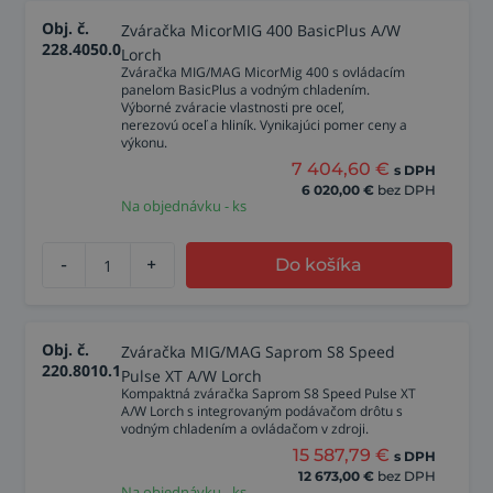
Obj. č.
Zváračka MicorMIG 400 BasicPlus A/W
228.4050.0
Lorch
Zváračka MIG/MAG MicorMig 400 s ovládacím
panelom BasicPlus a vodným chladením.
Výborné zváracie vlastnosti pre oceľ,
nerezovú oceľ a hliník. Vynikajúci pomer ceny a
výkonu.
7 404,60
€
s DPH
6 020,00
€
bez DPH
Na objednávku - ks
-
+
Do košíka
Obj. č.
Zváračka MIG/MAG Saprom S8 Speed
220.8010.1
Pulse XT A/W Lorch
Kompaktná zváračka Saprom S8 Speed Pulse XT
A/W Lorch s integrovaným podávačom drôtu s
vodným chladením a ovládačom v zdroji.
15 587,79
€
s DPH
12 673,00
€
bez DPH
Na objednávku - ks