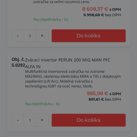
zváračka za veľmi rozumnú cenu.
8 608,37
€
s DPH
6 998,68
€
bez DPH
Na objednávku - ks
-
+
Do košíka
Obj. č.
Zvárací invertor PERUN 200 MIG MAN PFC
5.0292
ALFA IN
Multifunkčná invertorová zváračka na zváranie
MIG/MAG, obalenou elektródou MMA a TIG s dotykovým
zapálením (Lift Arc). Mobilná zváračka s
technológiou IGBT na oceľ, nerez, hliník.
985,98
€
s DPH
801,61
€
bez DPH
Na objednávku - ks
-
+
Do košíka