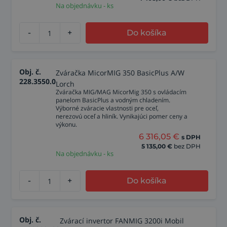
Na objednávku - ks
-
+
Do košíka
Obj. č.
Zváračka MicorMIG 350 BasicPlus A/W
228.3550.0
Lorch
Zváračka MIG/MAG MicorMig 350 s ovládacím
panelom BasicPlus a vodným chladením.
Výborné zváracie vlastnosti pre oceľ,
nerezovú oceľ a hliník. Vynikajúci pomer ceny a
výkonu.
6 316,05
€
s DPH
5 135,00
€
bez DPH
Na objednávku - ks
-
+
Do košíka
Obj. č.
Zvárací invertor FANMIG 3200i Mobil