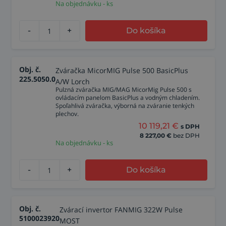
Na objednávku - ks
-
+
Do košíka
Obj. č.
Zváračka MicorMIG Pulse 500 BasicPlus
225.5050.0
A/W Lorch
Pulzná zváračka MIG/MAG MicorMig Pulse 500 s
ovládacím panelom BasicPlus a vodným chladením.
Spoľahlivá zváračka, výborná na zváranie tenkých
plechov.
10 119,21
€
s DPH
8 227,00
€
bez DPH
Na objednávku - ks
-
+
Do košíka
Obj. č.
Zvárací invertor FANMIG 322W Pulse
5100023920
MOST