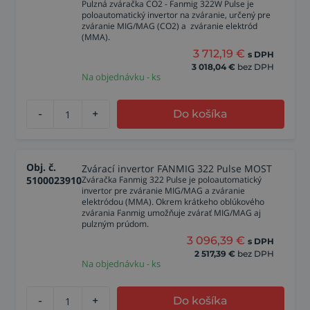
Pulzná zváračka CO2 - Fanmig 322W Pulse je
poloautomatický invertor na zváranie, určený pre
zváranie MIG/MAG (CO2) a zváranie elektród
(MMA).
3 712,19
€
s DPH
3 018,04
€
bez DPH
Na objednávku - ks
-
+
Do košíka
Obj. č.
Zvárací invertor FANMIG 322 Pulse MOST
5100023910
Zváračka Fanmig 322 Pulse je poloautomatický
invertor pre zváranie MIG/MAG a zváranie
elektródou (MMA). Okrem krátkeho oblúkového
zvárania Fanmig umožňuje zvárať MIG/MAG aj
pulzným prúdom.
3 096,39
€
s DPH
2 517,39
€
bez DPH
Na objednávku - ks
-
+
Do košíka