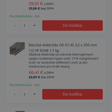
29,01
€
s DPH
23,58
€
bez DPH
Na objednávku - bal.
-
+
Do košíka
Bázická elektróda OK 67.45 3,2 x 350 mm
1/2 VP ESAB 1,7 kg
Obalená elektróda na zváranie heterogénnych
spojov rozdielnych typov ocelí, 13 % mangánových
ocelí, na naváranie uhlíkových ocelí, aj ako
medzivrstva pre tvrdé návary,
66,41
€
s DPH
53,99
€
bez DPH
Na objednávku - bal.
-
+
Do košíka