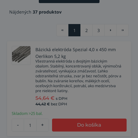
Nájdených
37 produktov
1
2
3
Bázická elektróda Spezial 4,0 x 450 mm
Oerlikon 5,2 kg
Všestranná elektróda s dvojitým bázickým
obalom. Stabilný, koncentrovaný oblúk, výnimočná
zvárateľnosť, vynikajúca zmáčavosť. Ľahko
odstraniteľná struska, zvar je bez nečistôt, pórov a
bublín. Na zváranie koreňov, mäkkých ocelí,
oceľových konštrukcií, potrubí, ako medzivrstva
pre niektoré liatiny.
54,64
€
s DPH
44,42
€
bez DPH
Skladom >25 bal.
-
+
Do košíka