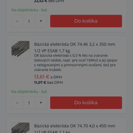
22,43
€
bez DPH
Na objednávku - bal.
-
+
Do košíka
Bázická elektróda OK 74.46 3,2 x 350 mm
1/2 VP ESAB 1,7 kg
OK bázická elektróda s 0,5 % Mo na zváranie
tlakových nádob, napr. pre oceľ 16Mo3 a jej spojov
s nelegovanými a jemnozrnnými oceľami, tiež pre
zváranie trubiek.
13,61
€
s DPH
11,07
€
bez DPH
Na objednávku - bal.
-
+
Do košíka
Bázická elektróda OK 74.70 4,0 x 450 mm
1/2 VP ESAB 2,2 kg