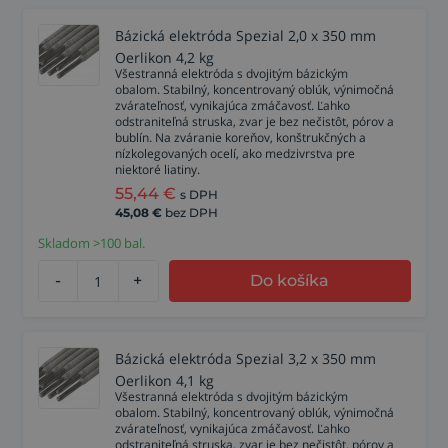
Bázická elektróda Spezial 2,0 x 350 mm
Oerlikon 4,2 kg
Všestranná elektróda s dvojitým bázickým
obalom. Stabilný, koncentrovaný oblúk, výnimočná
zvárateľnosť, vynikajúca zmáčavosť. Ľahko
odstraniteľná struska, zvar je bez nečistôt, pórov a
bublín. Na zváranie koreňov, konštrukčných a
nízkolegovaných ocelí, ako medzivrstva pre
niektoré liatiny.
55,44
€
s DPH
45,08
€
bez DPH
Skladom >100 bal.
-
+
Do košíka
Bázická elektróda Spezial 3,2 x 350 mm
Oerlikon 4,1 kg
Všestranná elektróda s dvojitým bázickým
obalom. Stabilný, koncentrovaný oblúk, výnimočná
zvárateľnosť, vynikajúca zmáčavosť. Ľahko
odstraniteľná struska, zvar je bez nečistôt, pórov a