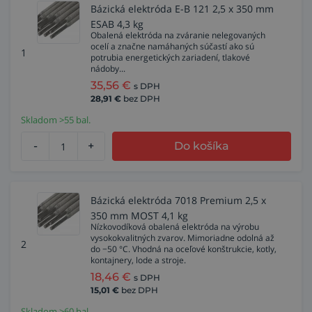
Bázická elektróda E-B 121 2,5 x 350 mm
ESAB 4,3 kg
Obalená elektróda na zváranie nelegovaných
ocelí a značne namáhaných súčastí ako sú
1
potrubia energetických zariadení, tlakové
nádoby...
35,56
€
s DPH
28,91
€
bez DPH
Skladom >55 bal.
-
+
Do košíka
Bázická elektróda 7018 Premium 2,5 x
350 mm MOST 4,1 kg
Nízkovodíková obalená elektróda na výrobu
vysokokvalitných zvarov. Mimoriadne odolná až
2
do −50 °C. Vhodná na oceľové konštrukcie, kotly,
kontajnery, lode a stroje.
18,46
€
s DPH
15,01
€
bez DPH
Skladom >60 bal.