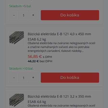
Skladom >5 bal.
-
+
Do košíka
Bázická elektróda E-B 121 4,0 x 450 mm
ESAB 6,2 kg
Obalená elektróda na zváranie nelegovaných ocelí
a značne namáhaných súčastí ako sú potrubia
energetických zariadení, tlakové nádoby...
56,85
€
s DPH
46,22
€
bez DPH
Skladom >10 bal.
-
+
Do košíka
Bázická elektróda E-B 121 3,2 x 350 mm
ESAB 4,6 kg
Obalená elektróda na zváranie nelegovaných ocelí