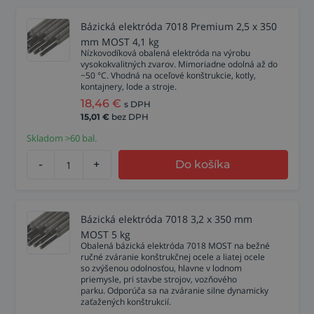
Bázická elektróda 7018 Premium 2,5 x 350
mm MOST 4,1 kg
Nízkovodíková obalená elektróda na výrobu
vysokokvalitných zvarov. Mimoriadne odolná až do
−50 °C. Vhodná na oceľové konštrukcie, kotly,
kontajnery, lode a stroje.
18,46
€
s DPH
15,01
€
bez DPH
Skladom >60 bal.
-
+
Do košíka
Bázická elektróda 7018 3,2 x 350 mm
MOST 5 kg
Obalená bázická elektróda 7018 MOST na bežné
ručné zváranie konštrukčnej ocele a liatej ocele
so zvýšenou odolnosťou, hlavne v lodnom
priemysle, pri stavbe strojov, vozňového
parku. Odporúča sa na zváranie silne dynamicky
zaťažených konštrukcií.