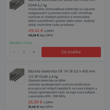
ESAB 6,2 kg
Univerzálna nízkovodíková elektróda na zváranie
nelegovaných a jemnozrnných ocelí. Umožňuje
zváranie vo všetkých polohách a mimoriadne
dobrú zvariteľnosť v polohe zdola nahor. Stabilný
oblúk, minimálne riziko praskania.
49,42
€
s DPH
40,18
€
bez DPH
Skladom >5 bal.
-
+
Do košíka
Bázická elektróda OK 74.78 5,0 x 450 mm
1/2 VP ESAB 2,4 kg
Obalená elektróda na MMA
zváranie vysokopevných ocelí pre konštrukcie
pracujúce pri nízkych teplotách, na zvary koľajníc a
návary opotrebených častí, na tupé zvary koľajníc
s pevnosťou 800 - 900 MPa.
26,39
€
s DPH
21,46
€
bez DPH