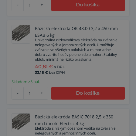
-
+
Do košíka
Bázická elektróda OK 48.00 3,2 x 450 mm
ESAB 6 kg
Univerzálna nízkovodíková elektróda na zváranie
nelegovaných a jemnozrnných ocelí. Umožňuje
zváranie vo všetkých polohách a mimoriadne
dobrú zvariteľnosť v polohe zdola nahor. Stabilný
oblúk, minimálne riziko praskania.
40,81
€
s DPH
33,18
€
bez DPH
Skladom >5 bal.
-
+
Do košíka
Bázická elektróda BASIC 7018 2,5 x 350
mm Lincoln Electric 4 kg
Elektróda s nízkym obsahom vodíka na zváranie
nelegovaných a jemnozrnných ocelí.