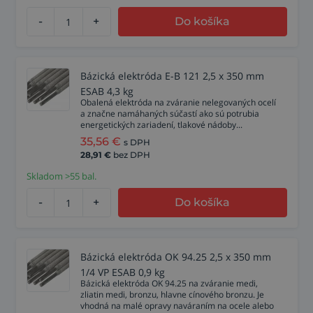
-
+
Do košíka
Bázická elektróda E-B 121 2,5 x 350 mm
ESAB 4,3 kg
Obalená elektróda na zváranie nelegovaných ocelí
a značne namáhaných súčastí ako sú potrubia
energetických zariadení, tlakové nádoby...
35,56
€
s DPH
28,91
€
bez DPH
Skladom >55 bal.
-
+
Do košíka
Bázická elektróda OK 94.25 2,5 x 350 mm
1/4 VP ESAB 0,9 kg
Bázická elektróda OK 94.25 na zváranie medi,
zliatin medi, bronzu, hlavne cínového bronzu. Je
vhodná na malé opravy naváraním na ocele alebo