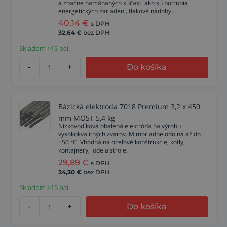
a značne namáhaných súčastí ako sú potrubia
energetických zariadení, tlakové nádoby...
40,14
€
s DPH
32,64
€
bez DPH
Skladom >15 bal.
-
+
Do košíka
Bázická elektróda 7018 Premium 3,2 x 450
mm MOST 5,4 kg
Nízkovodíková obalená elektróda na výrobu
vysokokvalitných zvarov. Mimoriadne odolná až do
−50 °C. Vhodná na oceľové konštrukcie, kotly,
kontajnery, lode a stroje.
29,89
€
s DPH
24,30
€
bez DPH
Skladom >15 bal.
-
+
Do košíka