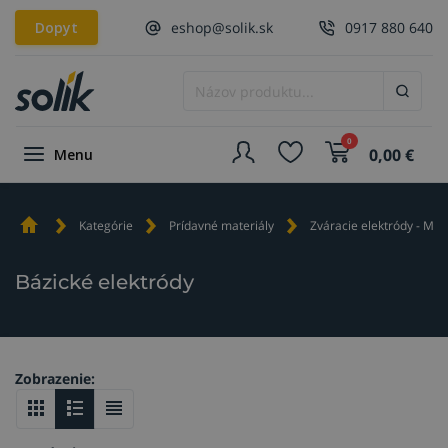
Dopyt
eshop@solik.sk
0917 880 640
0
0,00
€
Menu
Kategórie
Prídavné materiály
Zváracie elektródy - MM
Bázické elektródy
Zobrazenie: