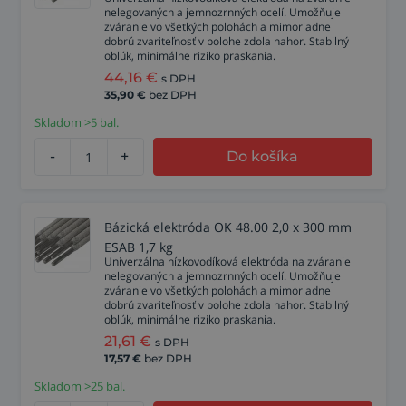
nelegovaných a jemnozrnných ocelí. Umožňuje
zváranie vo všetkých polohách a mimoriadne
dobrú zvariteľnosť v polohe zdola nahor. Stabilný
oblúk, minimálne riziko praskania.
44,16
€
s DPH
35,90
€
bez DPH
Skladom >5 bal.
-
+
Do košíka
Bázická elektróda OK 48.00 2,0 x 300 mm
ESAB 1,7 kg
Univerzálna nízkovodíková elektróda na zváranie
nelegovaných a jemnozrnných ocelí. Umožňuje
zváranie vo všetkých polohách a mimoriadne
dobrú zvariteľnosť v polohe zdola nahor. Stabilný
oblúk, minimálne riziko praskania.
21,61
€
s DPH
17,57
€
bez DPH
Skladom >25 bal.