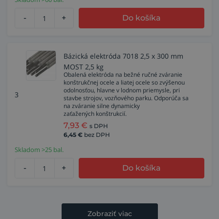
-
+
Do košíka
Bázická elektróda 7018 2,5 x 300 mm
MOST 2,5 kg
Obalená elektróda na bežné ručné zváranie
konštrukčnej ocele a liatej ocele so zvýšenou
odolnosťou, hlavne v lodnom priemysle, pri
3
stavbe strojov, vozňového parku. Odporúča sa
na zváranie silne dynamicky
zaťažených konštrukcií.
7,93
€
s DPH
6,45
€
bez DPH
Skladom >25 bal.
-
+
Do košíka
Zobraziť viac