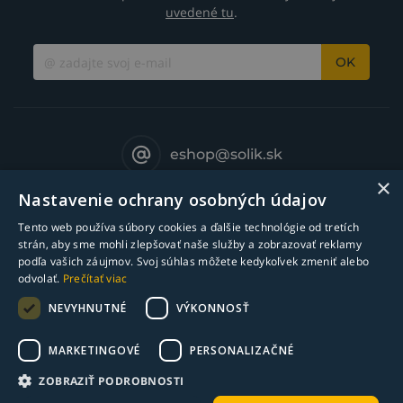
uvedené tu
.
OK
eshop@solik.sk
×
Nastavenie ochrany osobných údajov
Tento web používa súbory cookies a ďalšie technológie od tretích
strán, aby sme mohli zlepšovať naše služby a zobrazovať reklamy
podľa vašich záujmov. Svoj súhlas môžete kedykoľvek zmeniť alebo
odvolať.
Prečítať viac
NEVYHNUTNÉ
VÝKONNOSŤ
MARKETINGOVÉ
PERSONALIZAČNÉ
© Copyright 2018-2025 Solík SK, s.r.o. - zváracia technika l Všetky práva
ZOBRAZIŤ PODROBNOSTI
vyhradené