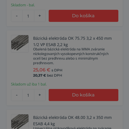
Skladom - bal.
-
+
Do košíka
Bázická elektróda OK 75.75 3,2 x 450 mm
1/2 VP ESAB 2,2 kg
Obalená bázická elektróda na MMA zváranie
nízkolegovaných vysokopevných konstrukčných
ocelí bez predhrevu alebo s minimálnym
predhrevom.
25,06
€
s DPH
20,37
€
bez DPH
Skladom už iba 1 bal.
-
+
Do košíka
Bázická elektróda OK 48.00 3,2 x 350 mm
ESAB 4,4 kg
Univerzálna nízkovodíková elektróda na zváranie