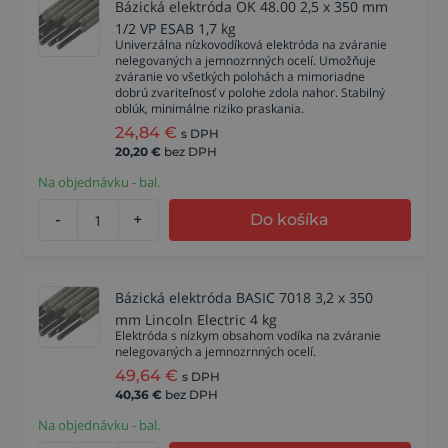
Bázická elektróda OK 48.00 2,5 x 350 mm
1/2 VP ESAB 1,7 kg
Univerzálna nízkovodíková elektróda na zváranie
nelegovaných a jemnozrnných ocelí. Umožňuje
zváranie vo všetkých polohách a mimoriadne
dobrú zvariteľnosť v polohe zdola nahor. Stabilný
oblúk, minimálne riziko praskania.
24,84
€
s DPH
20,20
€
bez DPH
Na objednávku - bal.
-
+
Do košíka
Bázická elektróda BASIC 7018 3,2 x 350
mm Lincoln Electric 4 kg
Elektróda s nízkym obsahom vodíka na zváranie
nelegovaných a jemnozrnných ocelí.
49,64
€
s DPH
40,36
€
bez DPH
Na objednávku - bal.