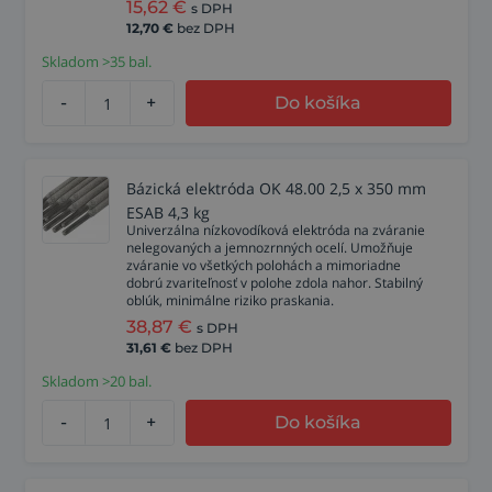
15,62
€
s DPH
12,70
€
bez DPH
Skladom >35 bal.
-
+
Do košíka
Bázická elektróda OK 48.00 2,5 x 350 mm
ESAB 4,3 kg
Univerzálna nízkovodíková elektróda na zváranie
nelegovaných a jemnozrnných ocelí. Umožňuje
zváranie vo všetkých polohách a mimoriadne
dobrú zvariteľnosť v polohe zdola nahor. Stabilný
oblúk, minimálne riziko praskania.
38,87
€
s DPH
31,61
€
bez DPH
Skladom >20 bal.
-
+
Do košíka