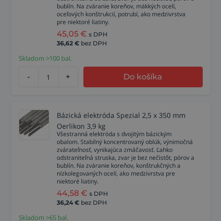
bublín. Na zváranie koreňov, mäkkých ocelí,
oceľových konštrukcií, potrubí, ako medzivrstva
pre niektoré liatiny.
45,05
€
s DPH
36,62
€
bez DPH
Skladom >100 bal.
-
+
Do košíka
Bázická elektróda Spezial 2,5 x 350 mm
Oerlikon 3,9 kg
Všestranná elektróda s dvojitým bázickým
obalom. Stabilný koncentrovaný oblúk, výnimočná
zvárateľnosť, vynikajúca zmáčavosť. Ľahko
odstraniteľná struska, zvar je bez nečistôt, pórov a
bublín. Na zváranie koreňov, konštrukčných a
nízkolegovaných ocelí, ako medzivrstva pre
niektoré liatiny.
44,58
€
s DPH
36,24
€
bez DPH
Skladom >65 bal.