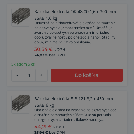
Bázická elektróda OK 48.00 1,6 x 300 mm
ESAB 1,6 kg
Univerzálna nízkovodíková elektróda na zváranie
nelegovaných a jemnozrnných ocelí. Umožňuje
zváranie vo všetkých polohách a mimoriadne
dobrú zvariteľnosť v polohe zdola nahor. Stabilný
oblúk, minimálne riziko praskania.
30,54
€
s DPH
24,83
€
bez DPH
Skladom 5 ks
-
+
Do košíka
Bázická elektróda E-B 121 3,2 x 450 mm
ESAB 6 kg
Obalená elektróda na zváranie nelegovaných ocelí
a značne namáhaných súčastí ako sú potrubia
energetických zariadení, tlakové nádoby...
44,21
€
s DPH
35,94
€
bez DPH