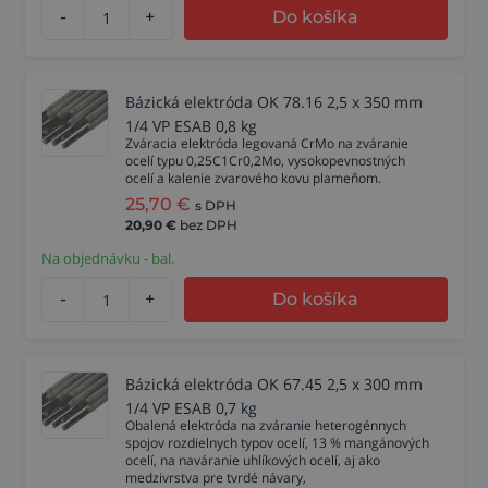
-
+
Do košíka
Bázická elektróda OK 78.16 2,5 x 350 mm
1/4 VP ESAB 0,8 kg
Zváracia elektróda legovaná CrMo na zváranie
ocelí typu 0,25C1Cr0,2Mo, vysokopevnostných
ocelí a kalenie zvarového kovu plameňom.
25,70
€
s DPH
20,90
€
bez DPH
Na objednávku - bal.
-
+
Do košíka
Bázická elektróda OK 67.45 2,5 x 300 mm
1/4 VP ESAB 0,7 kg
Obalená elektróda na zváranie heterogénnych
spojov rozdielnych typov ocelí, 13 % mangánových
ocelí, na naváranie uhlíkových ocelí, aj ako
medzivrstva pre tvrdé návary,