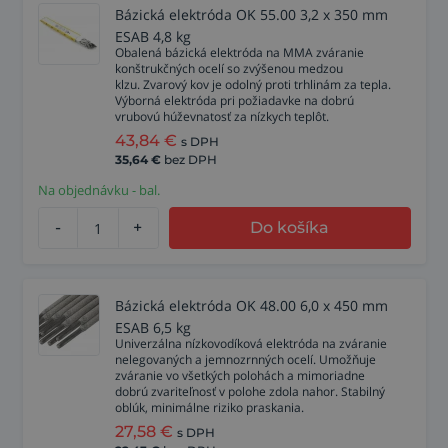
Bázická elektróda OK 55.00 3,2 x 350 mm
ESAB 4,8 kg
Obalená bázická elektróda na MMA zváranie
konštrukčných ocelí so zvýšenou medzou
klzu. Zvarový kov je odolný proti trhlinám za tepla.
Výborná elektróda pri požiadavke na dobrú
vrubovú húževnatosť za nízkych teplôt.
43,84
€
s DPH
35,64
€
bez DPH
Na objednávku - bal.
-
+
Do košíka
Bázická elektróda OK 48.00 6,0 x 450 mm
ESAB 6,5 kg
Univerzálna nízkovodíková elektróda na zváranie
nelegovaných a jemnozrnných ocelí. Umožňuje
zváranie vo všetkých polohách a mimoriadne
dobrú zvariteľnosť v polohe zdola nahor. Stabilný
oblúk, minimálne riziko praskania.
27,58
€
s DPH