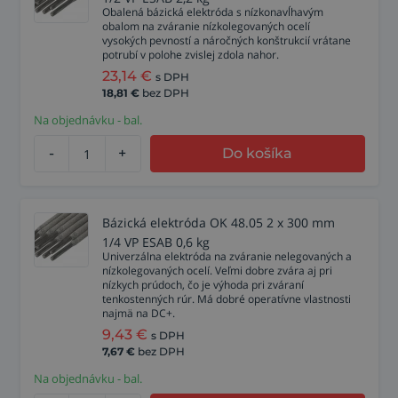
Obalená bázická elektróda s nízkonavĺhavým
obalom na zváranie nízkolegovaných ocelí
vysokých pevností a náročných konštrukcií vrátane
potrubí v polohe zvislej zdola nahor.
23,14
€
s DPH
18,81
€
bez DPH
Na objednávku - bal.
-
+
Do košíka
Bázická elektróda OK 48.05 2 x 300 mm
1/4 VP ESAB 0,6 kg
Univerzálna elektróda na zváranie nelegovaných a
nízkolegovaných ocelí. Veľmi dobre zvára aj pri
nízkych prúdoch, čo je výhoda pri zváraní
tenkostenných rúr. Má dobré operatívne vlastnosti
najmä na DC+.
9,43
€
s DPH
7,67
€
bez DPH
Na objednávku - bal.