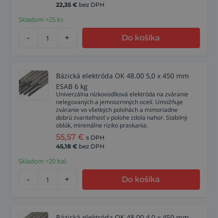
22,35
€
bez DPH
Skladom >25 ks
-
+
Do košíka
Bázická elektróda OK 48.00 5,0 x 450 mm
ESAB 6 kg
Univerzálna nízkovodíková elektróda na zváranie
nelegovaných a jemnozrnných ocelí. Umožňuje
zváranie vo všetkých polohách a mimoriadne
dobrú zvariteľnosť v polohe zdola nahor. Stabilný
oblúk, minimálne riziko praskania.
55,57
€
s DPH
45,18
€
bez DPH
Skladom >20 bal.
-
+
Do košíka
Bázická elektróda OK 48.00 4,0 x 450 mm