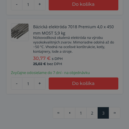
-
+
Do košíka
Bázická elektróda 7018 Premium 4,0 x 450
mm MOST 5,9 kg
Nízkovodíková obalená elektróda na výrobu
vysokokvalitných zvarov. Mimoriadne odolná až do
−50 °C. Vhodná na oceľové konštrukcie, kotly,
kontajnery, lode a stroje.
30,77
€
s DPH
25,02
€
bez DPH
Zvyčajne odosielame do 7 dní - na objednávku
-
+
Do košíka
1
2
3