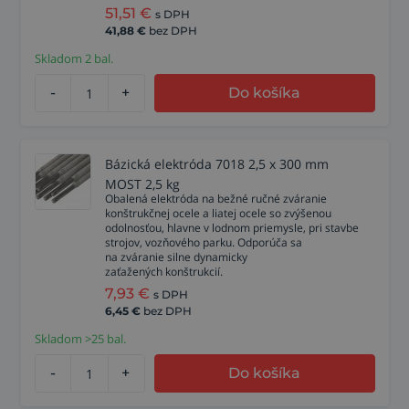
51,51
€
s DPH
41,88
€
bez DPH
Skladom 2 bal.
-
+
Do košíka
Bázická elektróda 7018 2,5 x 300 mm
MOST 2,5 kg
Obalená elektróda na bežné ručné zváranie
konštrukčnej ocele a liatej ocele so zvýšenou
odolnosťou, hlavne v lodnom priemysle, pri stavbe
strojov, vozňového parku. Odporúča sa
na zváranie silne dynamicky
zaťažených konštrukcií.
7,93
€
s DPH
6,45
€
bez DPH
Skladom >25 bal.
-
+
Do košíka