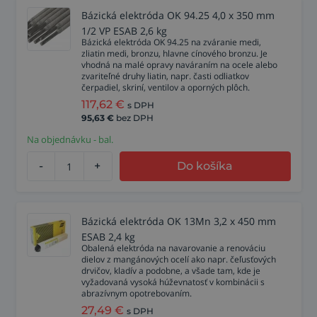
Bázická elektróda OK 94.25 4,0 x 350 mm
1/2 VP ESAB 2,6 kg
Bázická elektróda OK 94.25 na zváranie medi,
zliatin medi, bronzu, hlavne cínového bronzu. Je
vhodná na malé opravy naváraním na ocele alebo
zvariteľné druhy liatin, napr. časti odliatkov
čerpadiel, skriní, ventilov a oporných plôch.
117,62
€
s DPH
95,63
€
bez DPH
Na objednávku - bal.
-
+
Do košíka
Bázická elektróda OK 13Mn 3,2 x 450 mm
ESAB 2,4 kg
Obalená elektróda na navarovanie a renováciu
dielov z mangánových ocelí ako napr. čeľusťových
drvičov, kladív a podobne, a všade tam, kde je
vyžadovaná vysoká húževnatosť v kombinácii s
abrazívnym opotrebovaním.
27,49
€
s DPH