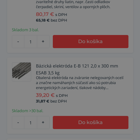
zvariteľné druhy liatin, napr. časti odliatkov
čerpadiel, skriní, ventilov a oporných plôch.
80,17
€
s DPH
65,18
€
bez DPH
Skladom 3 bal.
-
+
Do košíka
Bázická elektróda E-B 121 2,0 x 300 mm
ESAB 3,5 kg
Obalená elektróda na zváranie nelegovaných ocelí
a značne namáhaných súčastí ako sú potrubia
energetických zariadení, tlakové nádoby...
39,20
€
s DPH
31,87
€
bez DPH
Skladom >30 bal.
-
+
Do košíka