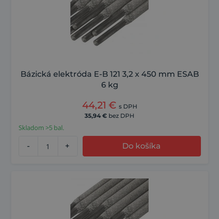
Bázická elektróda E-B 121 3,2 x 450 mm ESAB
6 kg
44,21
€
s DPH
35,94
€
bez DPH
Skladom >5 bal.
-
+
Do košíka