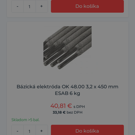
-
+
Do košíka
Bázická elektróda OK 48.00 3,2 x 450 mm
ESAB 6 kg
40,81
€
s DPH
33,18
€
bez DPH
Skladom >5 bal.
-
+
Do košíka