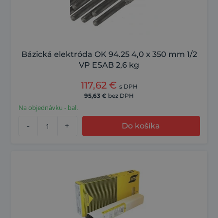
Bázická elektróda OK 94.25 4,0 x 350 mm 1/2
VP ESAB 2,6 kg
117,62
€
s DPH
95,63
€
bez DPH
Na objednávku - bal.
-
+
Do košíka