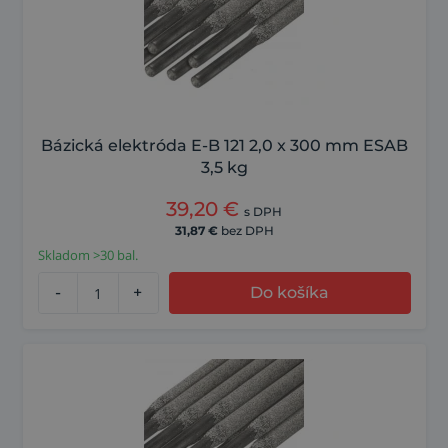
Bázická elektróda E-B 121 2,0 x 300 mm ESAB
3,5 kg
39,20
€
s DPH
31,87
€
bez DPH
Skladom >30 bal.
-
+
Do košíka