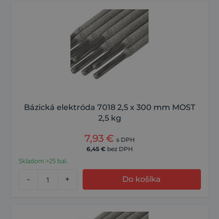
Bázická elektróda 7018 2,5 x 300 mm MOST
2,5 kg
7,93
€
s DPH
6,45
€
bez DPH
Skladom >25 bal.
-
+
Do košíka