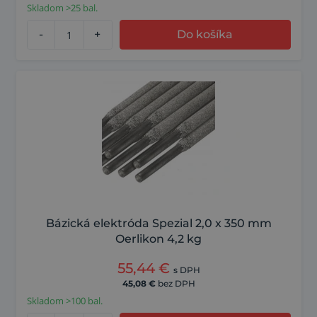
Skladom >25 bal.
-
+
Do košíka
Bázická elektróda Spezial 2,0 x 350 mm
Oerlikon 4,2 kg
55,44
€
s DPH
45,08
€
bez DPH
Skladom >100 bal.