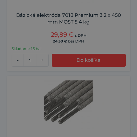
Bázická elektróda 7018 Premium 3,2 x 450
mm MOST 5,4 kg
29,89
€
s DPH
24,30
€
bez DPH
Skladom >15 bal.
-
+
Do košíka