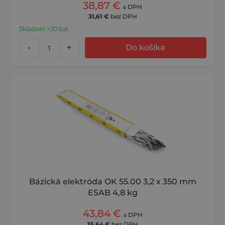
38,87
€
s DPH
31,61
€
bez DPH
Skladom >20 bal.
-
+
Do košíka
Bázická elektróda OK 55.00 3,2 x 350 mm
ESAB 4,8 kg
43,84
€
s DPH
35,64
€
bez DPH