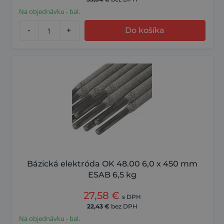
Na objednávku - bal.
-
+
Do košíka
Bázická elektróda OK 48.00 6,0 x 450 mm
ESAB 6,5 kg
27,58
€
s DPH
22,43
€
bez DPH
Na objednávku - bal.