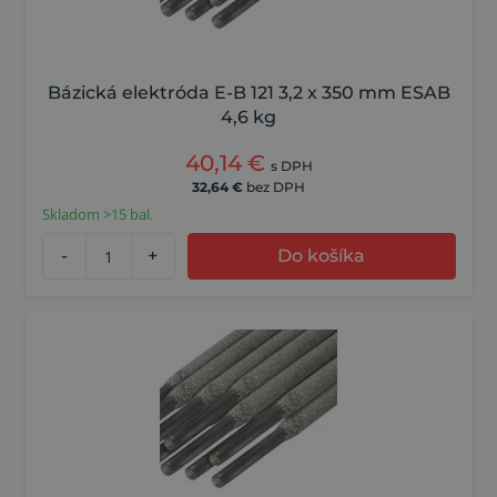
Bázická elektróda E-B 121 3,2 x 350 mm ESAB
4,6 kg
40,14
€
s DPH
32,64
€
bez DPH
Skladom >15 bal.
-
+
Do košíka