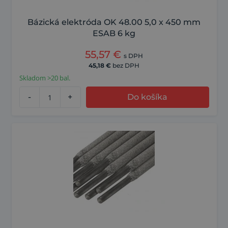
Bázická elektróda OK 48.00 5,0 x 450 mm
ESAB 6 kg
55,57
€
s DPH
45,18
€
bez DPH
Skladom >20 bal.
-
+
Do košíka