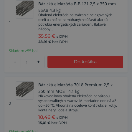
Bázická elektróda E-B 121 2,5 x 350 mm
ESAB 4,3 kg
Obalená elektróda na zváranie nelegovaných
ocelí a značne namáhaných súčastí ako sú
1
potrubia energetických zariadení, tlakové
nádoby...
35,56
€
s DPH
28,91
€
bez DPH
Skladom >55 bal.
-
+
Do košíka
Bázická elektróda 7018 Premium 2,5 x
350 mm MOST 4,1 kg
Nízkovodíková obalená elektróda na výrobu
vysokokvalitných zvarov. Mimoriadne odolná až
2
do −50 °C. Vhodná na oceľové konštrukcie, kotly,
kontajnery, lode a stroje.
18,46
€
s DPH
15,01
€
bez DPH
Skladom >60 bal.