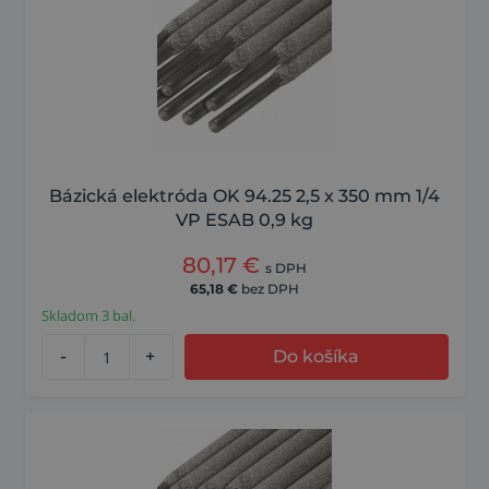
Bázická elektróda OK 94.25 2,5 x 350 mm 1/4
VP ESAB 0,9 kg
80,17
€
s DPH
65,18
€
bez DPH
Skladom 3 bal.
-
+
Do košíka