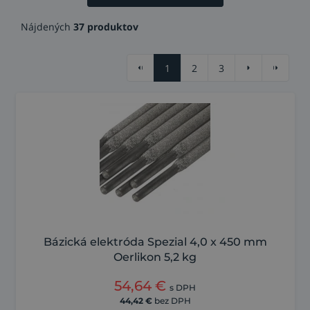
Nájdených
37 produktov
1
2
3
Bázická elektróda Spezial 4,0 x 450 mm
Oerlikon 5,2 kg
54,64
€
s DPH
44,42
€
bez DPH