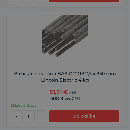
Bázická elektróda BASIC 7018 2,5 x 350 mm
Lincoln Electric 4 kg
51,51
€
s DPH
41,88
€
bez DPH
Skladom 2 bal.
-
+
Do košíka