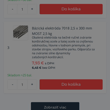
-
+
Do košíka
Bázická elektróda 7018 2,5 x 300 mm
MOST 2,5 kg
Obalená elektróda na bežné ručné zváranie
konštrukčnej ocele a liatej ocele so zvýšenou
odolnosťou, hlavne v lodnom priemysle, pri
3
stavbe strojov, vozňového parku. Odporúča sa
na zváranie silne dynamicky
zaťažených konštrukcií.
7,93
€
s DPH
6,45
€
bez DPH
Skladom >25 bal.
-
+
Do košíka
Zobraziť viac