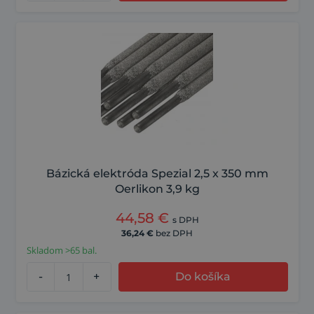
Bázická elektróda Spezial 2,5 x 350 mm
Oerlikon 3,9 kg
44,58
€
s DPH
36,24
€
bez DPH
Skladom >65 bal.
-
+
Do košíka