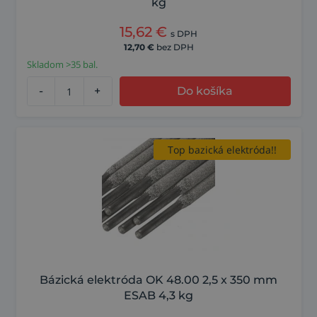
kg
15,62
€
s DPH
12,70
€
bez DPH
Skladom >35 bal.
-
+
Do košíka
Top bazická elektróda!!
Bázická elektróda OK 48.00 2,5 x 350 mm
ESAB 4,3 kg