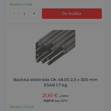
Skladom >5 bal.
-
+
Do košíka
Bázická elektróda OK 48.00 2,0 x 300 mm
ESAB 1,7 kg
21,61
€
s DPH
17,57
€
bez DPH
Skladom >25 bal.