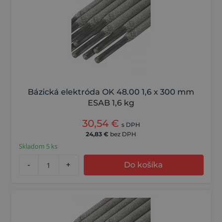
Bázická elektróda OK 48.00 1,6 x 300 mm
ESAB 1,6 kg
30,54
€
s DPH
24,83
€
bez DPH
Skladom 5 ks
-
+
Do košíka