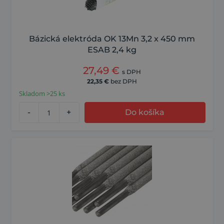
Bázická elektróda OK 13Mn 3,2 x 450 mm
ESAB 2,4 kg
27,49
€
s DPH
22,35
€
bez DPH
Skladom >25 ks
-
+
Do košíka