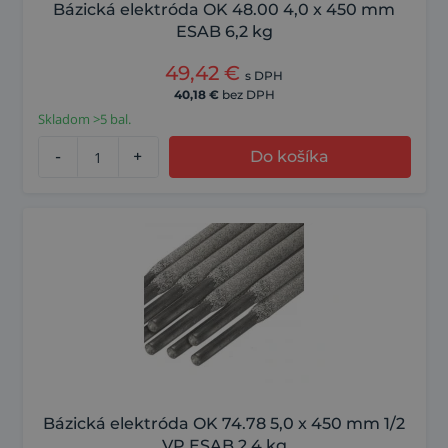
Bázická elektróda OK 48.00 4,0 x 450 mm
ESAB 6,2 kg
49,42
€
s DPH
40,18
€
bez DPH
Skladom >5 bal.
-
+
Do košíka
Bázická elektróda OK 74.78 5,0 x 450 mm 1/2
VP ESAB 2,4 kg