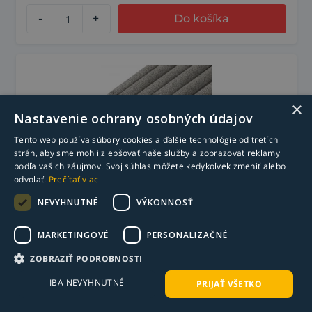
-
+
Do košíka
×
Nastavenie ochrany osobných údajov
Tento web používa súbory cookies a ďalšie technológie od tretích
strán, aby sme mohli zlepšovať naše služby a zobrazovať reklamy
podľa vašich záujmov. Svoj súhlas môžete kedykoľvek zmeniť alebo
odvolať.
Prečítať viac
NEVYHNUTNÉ
VÝKONNOSŤ
Bázická elektróda OK 74.46 3,2 x 350 mm 1/2
VP ESAB 1,7 kg
MARKETINGOVÉ
PERSONALIZAČNÉ
13,61
€
s DPH
ZOBRAZIŤ PODROBNOSTI
11,07
€
bez DPH
Na objednávku - bal.
IBA NEVYHNUTNÉ
PRIJAŤ VŠETKO
-
+
Do košíka