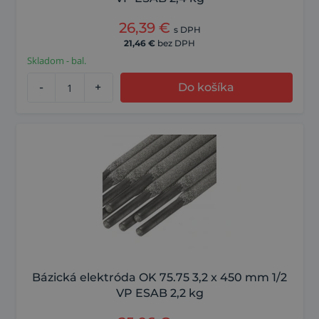
26,39
€
s DPH
21,46
€
bez DPH
Skladom - bal.
-
+
Do košíka
Bázická elektróda OK 75.75 3,2 x 450 mm 1/2
VP ESAB 2,2 kg