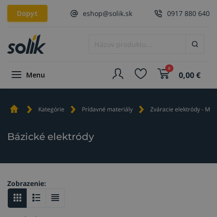
Dopyt
eshop@solik.sk
0917 880 640
0
0,00
€
Menu
Kategórie
Prídavné materiály
Zváracie elektródy - MM
Bázické elektródy
Zobrazenie: