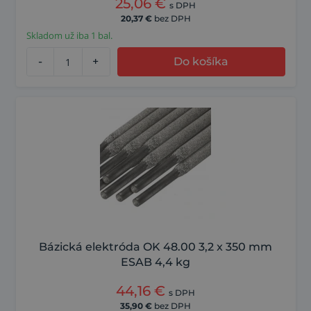
25,06
€
s DPH
20,37
€
bez DPH
Skladom už iba 1 bal.
-
+
Do košíka
Bázická elektróda OK 48.00 3,2 x 350 mm
ESAB 4,4 kg
44,16
€
s DPH
35,90
€
bez DPH