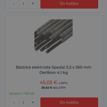
-
+
Do košíka
Bázická elektróda Spezial 3,2 x 350 mm
Oerlikon 4,1 kg
45,05
€
s DPH
36,62
€
bez DPH
Skladom >100 bal.
-
+
Do košíka