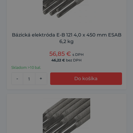
Bázická elektróda E-B 121 4,0 x 450 mm ESAB
6,2 kg
56,85
€
s DPH
46,22
€
bez DPH
Skladom >10 bal.
-
+
Do košíka