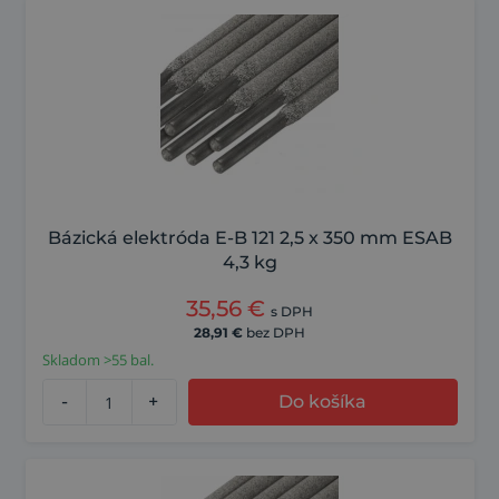
Bázická elektróda E-B 121 2,5 x 350 mm ESAB
4,3 kg
35,56
€
s DPH
28,91
€
bez DPH
Skladom >55 bal.
-
+
Do košíka