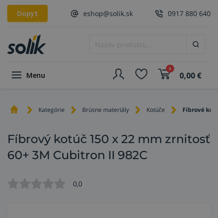
Dopyt
eshop@solik.sk
0917 880 640
0
0,00
€
Menu
Kategórie
Brúsne materiály
Kotúče
Fíbrové kot
Fíbrový kotúč 150 x 22 mm zrnitosť
60+ 3M Cubitron II 982C
0,0