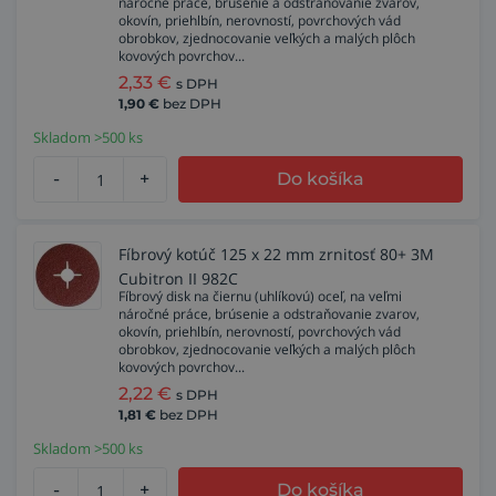
náročné práce, brúsenie a odstraňovanie zvarov,
okovín, priehlbín, nerovností, povrchových vád
obrobkov, zjednocovanie veľkých a malých plôch
kovových povrchov...
2,33
€
s DPH
1,90
€
bez DPH
Skladom >500 ks
-
+
Do košíka
Fíbrový kotúč 125 x 22 mm zrnitosť 80+ 3M
Cubitron II 982C
Fíbrový disk na čiernu (uhlíkovú) oceľ, na veľmi
náročné práce, brúsenie a odstraňovanie zvarov,
okovín, priehlbín, nerovností, povrchových vád
obrobkov, zjednocovanie veľkých a malých plôch
kovových povrchov...
2,22
€
s DPH
1,81
€
bez DPH
Skladom >500 ks
-
+
Do košíka