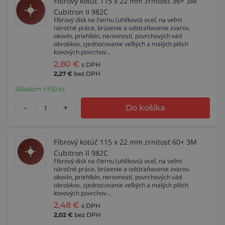
Fíbrový kotúč 115 x 22 mm zrnitosť 36+ 3M
Cubitron II 982C
Fíbrový disk na čiernu (uhlíkovú) oceľ, na veľmi
náročné práce, brúsenie a odstraňovanie zvarov,
okovín, priehlbín, nerovností, povrchových vád
obrobkov, zjednocovanie veľkých a malých plôch
kovových povrchov...
2,80
€
s DPH
2,27
€
bez DPH
Skladom >150 ks
-
+
Do košíka
Fíbrový kotúč 115 x 22 mm zrnitosť 60+ 3M
Cubitron II 982C
Fíbrový disk na čiernu (uhlíkovú) oceľ, na veľmi
náročné práce, brúsenie a odstraňovanie zvarov,
okovín, priehlbín, nerovností, povrchových vád
obrobkov, zjednocovanie veľkých a malých plôch
kovových povrchov...
2,48
€
s DPH
2,02
€
bez DPH