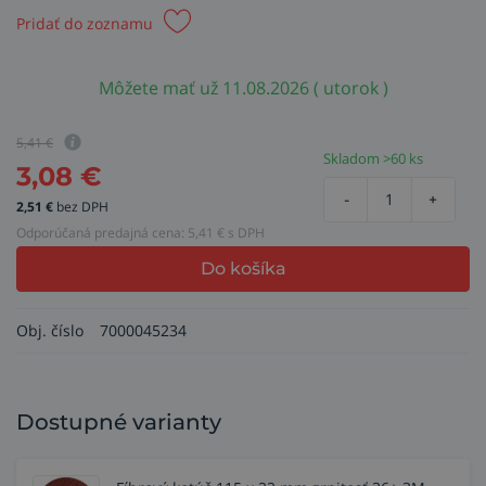
Pridať do zoznamu
Môžete mať už 11.08.2026 ( utorok )
5,41
€
Skladom >60 ks
3,08
€
-
+
2,51
€
bez DPH
Odporúčaná predajná cena:
5,41
€ s DPH
Do košíka
Obj. číslo
7000045234
Dostupné varianty