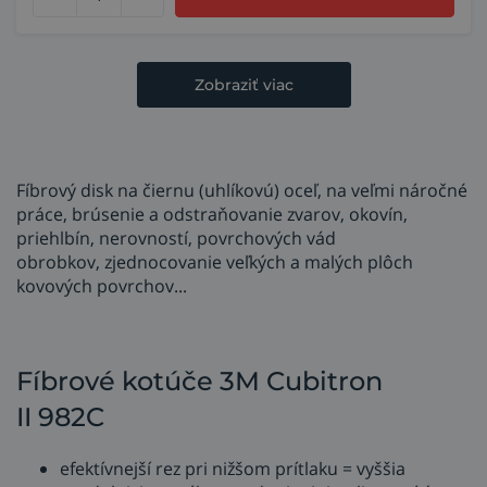
Zobraziť viac
Fíbrový disk na čiernu (uhlíkovú) oceľ, na veľmi náročné
práce, brúsenie a odstraňovanie zvarov, okovín,
priehlbín, nerovností, povrchových vád
obrobkov, zjednocovanie veľkých a malých plôch
kovových povrchov...
Fíbrové kotúče 3M Cubitron
II 982C
efektívnejší rez pri nižšom prítlaku = vyššia