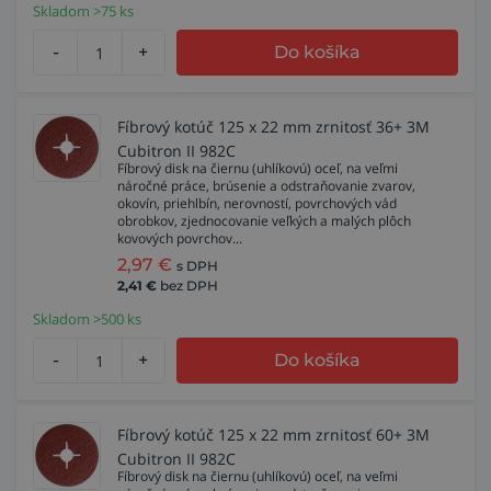
Skladom >75 ks
-
+
Do košíka
Fíbrový kotúč 125 x 22 mm zrnitosť 36+ 3M
Cubitron II 982C
Fíbrový disk na čiernu (uhlíkovú) oceľ, na veľmi
náročné práce, brúsenie a odstraňovanie zvarov,
okovín, priehlbín, nerovností, povrchových vád
obrobkov, zjednocovanie veľkých a malých plôch
kovových povrchov...
2,97
€
s DPH
2,41
€
bez DPH
Skladom >500 ks
-
+
Do košíka
Fíbrový kotúč 125 x 22 mm zrnitosť 60+ 3M
Cubitron II 982C
Fíbrový disk na čiernu (uhlíkovú) oceľ, na veľmi