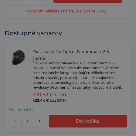
Nákupom balíčka ušetríš
1,88
€
(EXTRA -50%)
Dostupné varianty
Zváracia kukla Optrel Panoramaxx 2.5
čierna
Špičková samostmievacia kukla Panoramaxx 2.5
poskytuje zváračovi obrovské panoramatické zorné
pole, realistické farby a vynikajúcu viditeľnosť cez
priezor v každej pracovnej situácii. Má najnovšie
patentované technológie a funkcie, 5 senzorov a
revolučný 3-rozmerný nastaviteľný hlavový kríž IsoFit.
520,83
€
s DPH
423,44
€
bez DPH
Skladom 4 ks
-
+
Do košíka