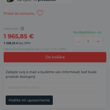
Pridať do zoznamu
2 621,13
€
Na objednávku - ks
1 965,85
€
-
+
1 598,25
€
bez DPH
Odporúčaná predajná cena:
2 621,13
€ s DPH
Do košíka
Zadajte svoj e-mail a budeme vás informovať, keď bude
produkt dostupný.
Pošlite mi upozornenie