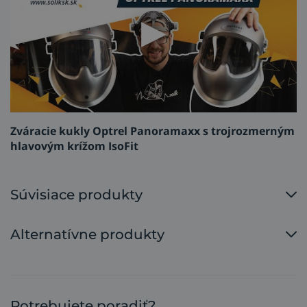
všetko bez kompromisov na úkor bezpečnosti, zdravia
či pohodlia.
3.
Držiak na opasok (parking buddy)
na zavesenie
prilby za opasok, aby ste ju mali stále po ruke a v
čistote.
4. Prenosná taška
pre zváraciu prilbu, filtroventiláciu
e3000X a parking buddy.
Zváracie kukly Optrel Panoramaxx s trojrozmerným
hlavovým krížom IsoFit
Súvisiace produkty
Alternatívne produkty
Potrebujete poradiť?