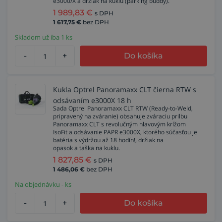
e3000/X a držiak na kuklu (parking buddy).
1 989,83
€
s DPH
1 617,75
€
bez DPH
Skladom už iba 1 ks
-
+
Do košíka
Kukla Optrel Panoramaxx CLT čierna RTW s
odsávaním e3000X 18 h
Sada Optrel Panoramaxx CLT RTW (Ready-to-Weld,
pripravený na zváranie) obsahuje zváraciu prilbu
Panoramaxx CLT s revolučným hlavovým krížom
IsoFit a odsávanie PAPR e3000X, ktorého súčasťou je
batéria s výdržou až 18 hodín!, držiak na
opasok a taška na kuklu.
1 827,85
€
s DPH
1 486,06
€
bez DPH
Na objednávku - ks
-
+
Do košíka