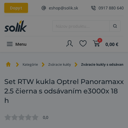
Dopyt
eshop@solik.sk
0917 880 640
0
0,00
€
Menu
Kategórie
Zváracie kukly
Zváracie kukly s odsávaním
Set RTW kukla Optrel Panoramaxx
2.5 čierna s odsávaním e3000x 18
h
0,0