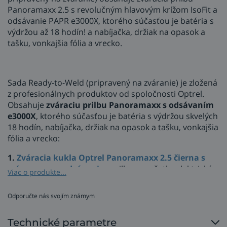
Panoramaxx 2.5 s revolučným hlavovým krížom IsoFit a
odsávanie PAPR e3000X, ktorého súčasťou je batéria s
výdržou až 18 hodín! a nabíjačka, držiak na opasok a
tašku, vonkajšia fólia a vrecko.
Sada Ready-to-Weld (pripravený na zváranie) je zložená
z profesionálnych produktov od spoločnosti Optrel.
Obsahuje
zváraciu prilbu Panoramaxx s odsávaním
e3000X
, ktorého súčasťou je batéria s výdržou skvelých
18 hodín, nabíjačka, držiak na opasok a tašku, vonkajšia
fólia a vrecko:
1.
Zváracia kukla Optrel Panoramaxx 2.5 čierna s
prípravou na odsávanie
- prilba pre všetky elektrické
Viac o produkte...
zváracie režimy - elektródové zváranie, MIG/MAG,
vysokovýkonné zváranie plneným drôtom, TIG, zváranie
Odporučte nás svojím známym
plynom a plazmou.
Panoramaxx ponúka omnoho väčšie zorné pole
Technické parametre