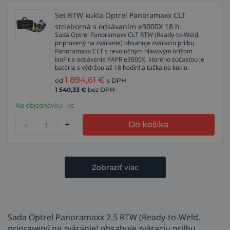
Set RTW kukla Optrel Panoramaxx CLT
strieborná s odsávaním e3000X 18 h
Sada Optrel Panoramaxx CLT RTW (Ready-to-Weld,
pripravený na zváranie) obsahuje zváraciu prilbu
Panoramaxx CLT s revolučným hlavovým krížom
IsoFit a odsávanie PAPR e3000X, ktorého súčasťou je
batéria s výdržou až 18 hodín! a taška na kuklu.
1 894,61
€
od
s DPH
1 540,33
€
bez DPH
Na objednávku - ks
-
+
Do košíka
Zobraziť viac
Sada Optrel Panoramaxx 2.5 RTW (Ready-to-Weld,
pripravený na zváranie) obsahuje zváraciu prilbu