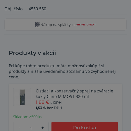
Obj. číslo
4550.550
Nákup na splátky cez
Produkty v akcii
Pri kúpe tohto produktu máte možnosť zakúpiť si
produkty z nižšie uvedeného zoznamu vo zvýhodnenej
cene.
Čistiaci a konzervačný sprej na zváracie
kukly Clino M MOST 320 ml
1,88
€
s DPH
1,53
€
bez DPH
Skladom >500 ks
-
+
Do košíka