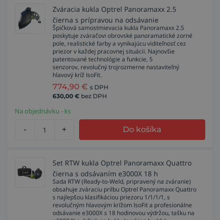
Zváracia kukla Optrel Panoramaxx 2.5
čierna s prípravou na odsávanie
Špičková samostmievacia kukla Panoramaxx 2.5
poskytuje zváračovi obrovské panoramatické zorné
pole, realistické farby a vynikajúcu viditeľnosť cez
priezor v každej pracovnej situácii. Najnovšie
patentované technológie a funkcie, 5
senzorov, revolučný trojrozmerne nastaviteľný
hlavový kríž IsoFit.
774,90
€
s DPH
630,00
€
bez DPH
Na objednávku - ks
-
+
Do košíka
Set RTW kukla Optrel Panoramaxx Quattro
čierna s odsávaním e3000X 18 h
Sada RTW (Ready-to-Weld, pripravený na zváranie)
obsahuje zváraciu prilbu Optrel Panoramaxx Quattro
s najlepšou klasifikáciou priezoru 1/1/1/1, s
revolučným hlavovým krížom IsoFit a profesionálne
odsávanie e3000X s 18 hodinovou výdržou, tašku na