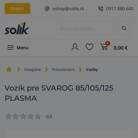
Dopyt
eshop@solik.sk
0917 880 640
0
0,00
€
Menu
Kategórie
Príslušenstvo
Vozíky
Vozík pre SVAROG 85/105/125
PLASMA
0,0