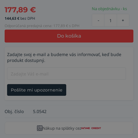
177,89
€
Na objednávku - ks
144,63
€
bez DPH
-
+
Odporúčaná predajná cena:
177,89
€ s DPH
Do košíka
Zadajte svoj e-mail a budeme vás informovať, keď bude
produkt dostupný.
Pošlite mi upozornenie
Obj. číslo
5.0542
Nákup na splátky cez