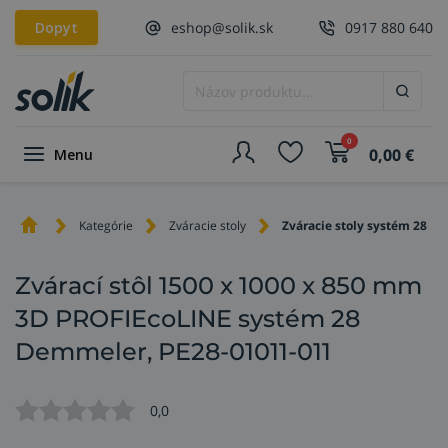
Dopyt
eshop@solik.sk
0917 880 640
0
0,00
€
Menu
Kategórie
Zváracie stoly
Zváracie stoly systém 28
Zvárací stôl 1500 x 1000 x 850 mm
3D PROFIEcoLINE systém 28
Demmeler, PE28-01011-011
0,0