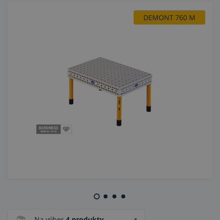
DEMONT 760 M
Na výber
4 produkty