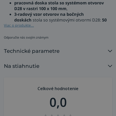
pracovná doska stola so systémom otvorov
D28 v rastri 100 x 100 mm
,
3-radový vzor otvorov na bočných
doskách
stola so systémovými otvormi D28:
50
mm raster v hornom a spodnom rade
Viac o produkte...
+ dodatočný raster 100 mm v strede
takmer
zdvojnásobujú možnosti rozšírenia a upínania,
Odporučte nás svojím známym
všetky systémové otvory sú s ochranným
zahĺbením, dokonalým dizajnom a maximálnou
Technické parametre
funkčnosťou, pre optimálnu ochranu nástrojov a
povrchu stola,
odolný stôl je z vysokolegovanej kalenej ocele s
Na stiahnutie
vysokou tvrdosťou DEMONT 760 M
,
optimalizované vonkajšie hrany stola,
vylepšené vystuženie stola prostredníctvom
dodatočných priečnych rebier,
Celkové hodnotenie
súvislá mriežka v smere X a Y, rozstup 100 mm
,
0,0
jemná milimetrová stupnica
,
vyznačenie súradníc otvorov v smere X a Y,
štyri presne nastaviteľné, výkyvné