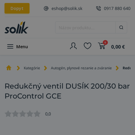
Dopyt
eshop@solik.sk
0917 880 640
0
0,00
€
Menu
Kategórie
Autogén, plynové rezanie a zváranie
Redukč
Redukčný ventil DUSÍK 200/30 bar
ProControl GCE
0,0