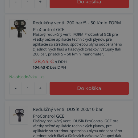
-
+
Do košíka
Redukčný ventil 200 bar/5 - 50 l/min FORM
ProControl GCE
Fľašový redukčný ventil FORM ProControl GCE pre
všetky bežné aplikácie technických plynov, pre
aplikácie so strednou spotrebou plynu odoberaného
z jednotlivých fliaš a fľašových zväzkov. Vstupný tlak
200 bar, prietok 5 – 50 l/min, manometer.
128,44
€
s DPH
104,43
€
bez DPH
Na objednávku - ks
-
+
Do košíka
Redukčný ventil DUSÍK 200/10 bar
ProControl GCE
Fľašový redukčný ventil DUSÍK ProControl GCE pre
všetky bežné aplikácie technických plynov, pre
aplikácie so strednou spotrebou plynu odoberaného
z jednotlivých fliaš a fľašových zväzkov. Vstupný tlak