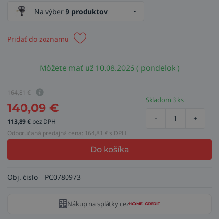
Na výber
9 produktov
Pridať do zoznamu
Môžete mať už 10.08.2026 ( pondelok )
164,81
€
Skladom 3 ks
140,09
€
-
+
113,89
€
bez DPH
Odporúčaná predajná cena:
164,81
€ s DPH
Do košíka
Obj. číslo
PC0780973
Nákup na splátky cez