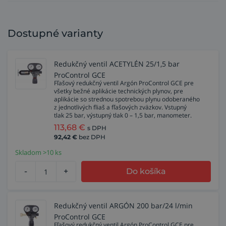
Dostupné varianty
Redukčný ventil ACETYLÉN 25/1,5 bar
ProControl GCE
Fľašový redukčný ventil Argón ProControl GCE pre
všetky bežné aplikácie technických plynov, pre
aplikácie so strednou spotrebou plynu odoberaného
z jednotlivých fliaš a fľašových zväzkov. Vstupný
tlak 25 bar, výstupný tlak 0 – 1,5 bar, manometer.
113,68
€
s DPH
92,42
€
bez DPH
Skladom >10 ks
-
+
Do košíka
Redukčný ventil ARGÓN 200 bar/24 l/min
ProControl GCE
Fľašový redukčný ventil Argón ProControl GCE pre