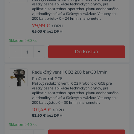
všetky bežné aplikácie technických plynov, pre
aplikácie so strednou spotrebou plynu odoberaného
z jednotlivých fliaš a fľašových zväzkov. Vstupný tlak
200 bar, prietok 0 – 24 l/min, manometer.
79,99
€
s DPH
65,03
€
bez DPH
Skladom >30 ks
-
+
Do košíka
Redukčný ventil CO2 200 bar/30 l/min
ProControl GCE
Fľašový redukčný ventil CO2 ProControl GCE pre
všetky bežné aplikácie technických plynov, pre
aplikácie so strednou spotrebou plynu odoberaného
z jednotlivých fliaš a fľašových zväzkov. Vstupný tlak
200 bar, výstup 0 – 30 l/min, manometer.
101,48
€
s DPH
82,50
€
bez DPH
Skladom >10 ks