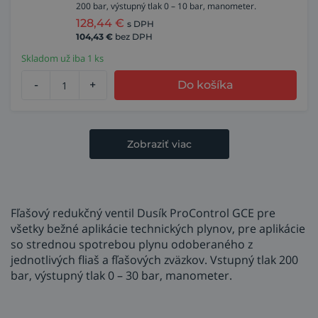
200 bar, výstupný tlak 0 – 10 bar, manometer.
128,44
€
s DPH
104,43
€
bez DPH
Skladom už iba 1 ks
-
+
Do košíka
Zobraziť viac
Fľašový redukčný ventil Dusík ProControl GCE pre
všetky bežné aplikácie technických plynov, pre aplikácie
so strednou spotrebou plynu odoberaného z
jednotlivých fliaš a fľašových zväzkov. Vstupný tlak 200
bar, výstupný tlak 0 – 30 bar, manometer.