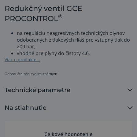
Redukčný ventil GCE
®
PROCONTROL
na reguláciu neagresívnych technických plynov
odoberaných z tlakových fliaš pre vstupný tlak do
200 bar,
vhodné pre plyny do čistoty 4.6,
pre všetky priemyslové aplikácie s dodávkou
Viac o produkte...
plynu z plynových fliaš,
vynikajúce parametre, výborná stabilita
Odporučte nás svojím známym
výstupného tlaku,
ergonomický a robustný design,
Technické parametre
prehľadná stupnica manometra umožňuje
jednoduchý odpočet nastavených hodnôt a
presné meranie tlaku,
Na stiahnutie
regulácia tlaku pomocou zapúzdreného
škrtiaceho ústrojenstva,
telo, prípojky, matice a adaptér sú vyrobené z
kovanej mosadze, zvon z odlitku z Zn/Al
Celkové hodnotenie