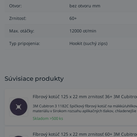
Otvor:
bez otvoru mm
Triedy 80+ a 120+ sú ideálne na vyrovnávanie a zjednoco
Zrnitosť:
60+
Precízne tvarované keramické brúsne zrn
Max. otáčky:
12000 ot/min
Spoločnosť 3M vytvorila zrná trojuholníkového tvaru a elek
masla, namiesto aby ho odieraly alebo kyprili ako tradičn
Typ pripojenia:
Hookit (suchý zips)
samé ostria. To umožňuje super rýchly úber a zároveň ta
Súvisiace produkty
Fíbrový kotúč 125 x 22 mm zrnitosť 36+ 3M Cubitr
3M Cubitron 3 1182C špičkový fíbrový kotúč na mäkkú/uhlíkovú
materiálu v širokom rozsahu aplikačných tlakov, chladenejšie
Skladom >500 ks
Fíbrový kotúč 125 x 22 mm zrnitosť 60+ 3M Cubitr