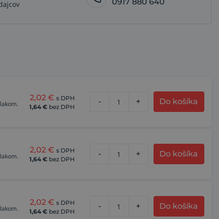
0917 880 640
dajcov
2,02
€
s DPH
-
+
Do košíka
tlakom.
1,64
€
bez DPH
2,02
€
s DPH
-
+
Do košíka
tlakom.
1,64
€
bez DPH
2,02
€
s DPH
-
+
Do košíka
tlakom.
1,64
€
bez DPH