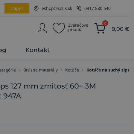
Dopyt
eshop@solik.sk
0917 880 640
0
Zváračove
0,00
€
priania
og
Kontakt
ategórie
Brúsne materiály
Kotúče
Kotúče na suchý zips
ips 127 mm zrnitosť 60+ 3M
t 947A