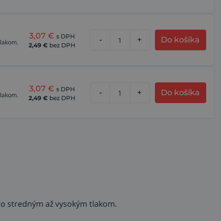
3,07
€
s DPH
-
+
Do košíka
tlakom.
2,49
€
bez DPH
3,07
€
s DPH
-
+
Do košíka
tlakom.
2,49
€
bez DPH
e so stredným až vysokým tlakom.