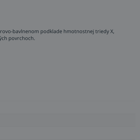
erovo-bavlnenom podklade hmotnostnej triedy X,
ových povrchoch.
vkov zo sklolaminátu.