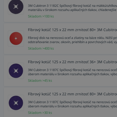
3M Cubitron 3 1182C špičkový fíbrový kotúč na mäkkú/uhlíkovú
materiálu v širokom rozsahu aplikačných tlakov, chladenejšie
Skladom >100 ks
Fíbrový kotúč 125 x 22 mm zrnitosť 80+ 3M Cubitro
Fíbrový disk na nerezovú oceľ a zliatiny na báze niklu. Nižší pr
odstraňovanie zvarov, okovín, priehlbín a povrchových vád, v
Skladom >400 ks
Fíbrový kotúč 125 x 22 mm zrnitosť 36+ 3M Cubitr
3M Cubitron 3 1187C špičkový fíbrový kotúč na nerezovú oceľ, 
úberom materiálu v širokom rozsahu aplikačných tlakov, výbo
Skladom >45 ks
Fíbrový kotúč 125 x 22 mm zrnitosť 80+ 3M Cubitr
3M Cubitron 3 1187C špičkový fíbrový kotúč na nerezovú oceľ, 
úberom materiálu v širokom rozsahu aplikačných tlakov, výbo
Skladom >30 ks