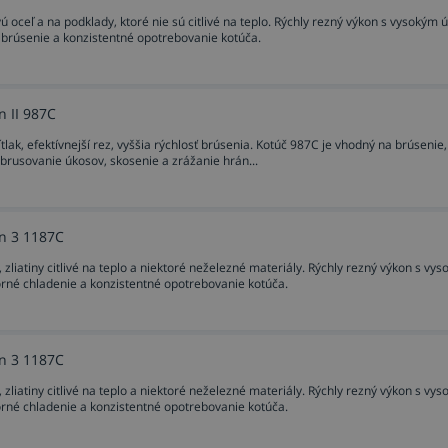
 oceľ a na podklady, ktoré nie sú citlivé na teplo. Rýchly rezný výkon s vysokým
 brúsenie a konzistentné opotrebovanie kotúča.
n II 987C
ítlak, efektívnejší rez, vyššia rýchlosť brúsenia. Kotúč 987C je vhodný na brúsenie,
ybrusovanie úkosov, skosenie a zrážanie hrán...
on 3 1187C
zliatiny citlivé na teplo a niektoré neželezné materiály. Rýchly rezný výkon s vy
rné chladenie a konzistentné opotrebovanie kotúča.
on 3 1187C
zliatiny citlivé na teplo a niektoré neželezné materiály. Rýchly rezný výkon s vy
rné chladenie a konzistentné opotrebovanie kotúča.