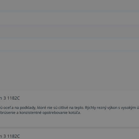
vanie kovového povrchu, najmä v automobilových aplikáciách
o 3M™
trostaticky ich orientovala na podložke tak, aby vytvorila o
é brúsivá. Pri brúsení sa lámu a tým neustále vytvárajú nové
k bráni vývinu tepla v opracovávanom obrobku, tvorbe tepe
on 3 1182C
 oceľ a na podklady, ktoré nie sú citlivé na teplo. Rýchly rezný výkon s vysokým
 brúsenie a konzistentné opotrebovanie kotúča.
on 3 1182C