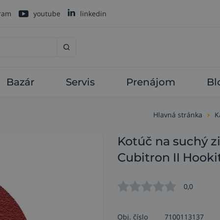
gram
youtube
linkedin
Bazár
Servis
Prenájom
Bl
Hlavná stránka
K
Kotúč na suchý z
Cubitron II Hooki
0,0
Obj. číslo
7100113137