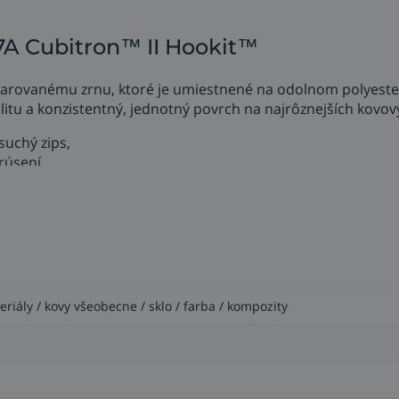
7A Cubitron™ II Hookit™
tvarovanému zrnu, ktoré je umiestnené na odolnom polyest
bilitu a konzistentný, jednotný povrch na najrôznejších kov
suchý zips,
rúsení,
a predchádzať zmenám farby,
,
teriály / kovy všeobecne / sklo / farba / kompozity
, najrôznejšie kovové povrchy,
 povrchu, veľkých plôch,
e otrepané hrany.
ácie, ako je tvarovanie a dimenzovanie architektonických pr