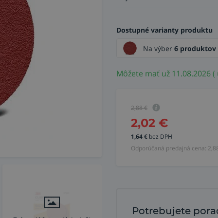
Dostupné varianty produktu
Na výber
6 produktov
Môžete mať už 11.08.2026 ( 
2,88
€
2,02
€
1,64
€
bez DPH
Odporúčaná predajná cena:
2,8
Potrebujete pora