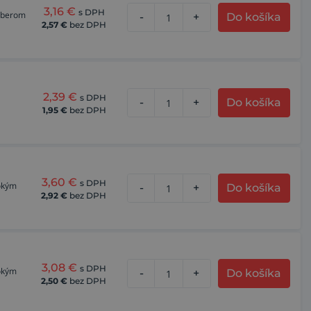
3,16
€
s DPH
 úberom
-
+
Do košíka
2,57
€
bez DPH
2,39
€
s DPH
-
+
Do košíka
1,95
€
bez DPH
3,60
€
s DPH
sokým
-
+
Do košíka
2,92
€
bez DPH
3,08
€
s DPH
sokým
-
+
Do košíka
2,50
€
bez DPH