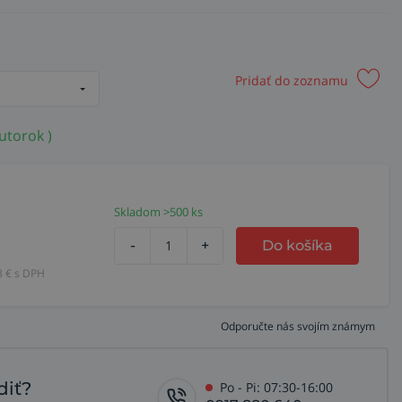
Pridať do zoznamu
utorok )
Skladom >500 ks
-
+
Do košíka
8
€ s DPH
Odporučte nás svojím známym
diť?
Po - Pi: 07:30-16:00