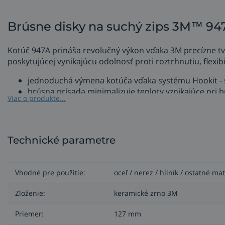
Brúsne disky na suchý zips 3M™ 94
Kotúč 947A prináša revolučný výkon vďaka 3M precízne 
poskytujúcej vynikajúcu odolnosť proti roztrhnutiu, flexi
jednoduchá výmena kotúča vďaka systému Hookit - 
brúsna prísada minimalizuje teploty vznikajúce pri b
Viac o produkte...
živicový spojovací materiál odoláva teplu a pomáh
pevnosť, trvácnosť a odolnosť voči teplu,
menšia prašnosť.
Technické parametre
Použitie kotúčov 947A
ideálne na aplikácie so stredným až vysokým tlakom
Vhodné pre použitie:
oceľ / nerez / hliník / ostatné ma
nehrdzavejúca oceľ, uhlíková oceľ, zliatiny niklu
Zloženie:
keramické zrno 3M
na tvarovanie, dokončovanie detailov, zjednocovanie
na silné rozstreky zvarov, laserom rezané alebo siln
Priemer:
127 mm
Triedy 40+ a 60+ sú vhodné špecializované stavebné aplik