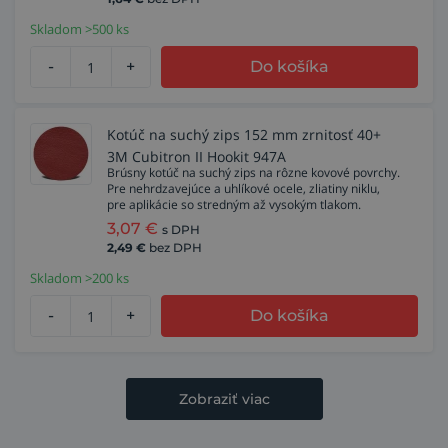
Skladom >500 ks
-
+
Do košíka
Kotúč na suchý zips 152 mm zrnitosť 40+
3M Cubitron II Hookit 947A
Brúsny kotúč na suchý zips na rôzne kovové povrchy.
Pre nehrdzavejúce a uhlíkové ocele, zliatiny niklu,
pre aplikácie so stredným až vysokým tlakom.
3,07
€
s DPH
2,49
€
bez DPH
Skladom >200 ks
-
+
Do košíka
Zobraziť viac