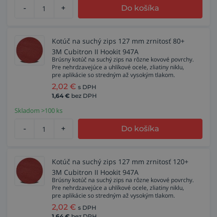
-
+
Do košíka
Kotúč na suchý zips 127 mm zrnitosť 80+
3M Cubitron II Hookit 947A
Brúsny kotúč na suchý zips na rôzne kovové povrchy.
Pre nehrdzavejúce a uhlíkové ocele, zliatiny niklu,
pre aplikácie so stredným až vysokým tlakom.
2,02
€
s DPH
1,64
€
bez DPH
Skladom >100 ks
-
+
Do košíka
Kotúč na suchý zips 127 mm zrnitosť 120+
3M Cubitron II Hookit 947A
Brúsny kotúč na suchý zips na rôzne kovové povrchy.
Pre nehrdzavejúce a uhlíkové ocele, zliatiny niklu,
pre aplikácie so stredným až vysokým tlakom.
2,02
€
s DPH
1,64
€
bez DPH