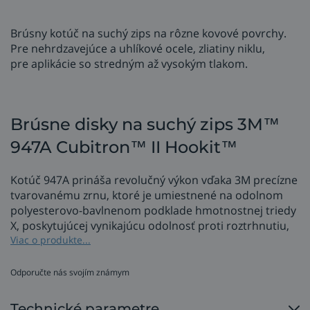
Brúsny kotúč na suchý zips na rôzne kovové povrchy.
Pre nehrdzavejúce a uhlíkové ocele, zliatiny niklu,
pre aplikácie so stredným až vysokým tlakom.
Brúsne disky na suchý zips 3M™
947A Cubitron™ II Hookit™
Kotúč 947A prináša revolučný výkon vďaka 3M precízne
tvarovanému zrnu, ktoré je umiestnené na odolnom
polyesterovo-bavlnenom podklade hmotnostnej triedy
X, poskytujúcej vynikajúcu odolnosť proti roztrhnutiu,
flexibilitu a konzistentný, jednotný povrch na
Viac o produkte...
najrôznejších kovových povrchoch.
Odporučte nás svojím známym
jednoduchá výmena kotúča vďaka systému Hookit
- suchý zips,
Technické parametre