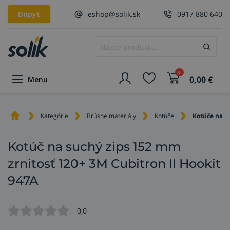
Dopyt
eshop@solik.sk
0917 880 640
0
0,00
€
Menu
Kategórie
Brúsne materiály
Kotúče
Kotúče na s
Kotúč na suchý zips 152 mm
zrnitosť 120+ 3M Cubitron II Hookit
947A
0,0