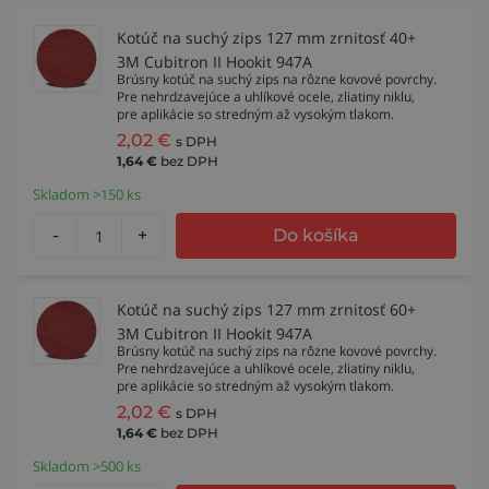
Kotúč na suchý zips 127 mm zrnitosť 40+
3M Cubitron II Hookit 947A
Brúsny kotúč na suchý zips na rôzne kovové povrchy.
Pre nehrdzavejúce a uhlíkové ocele, zliatiny niklu,
pre aplikácie so stredným až vysokým tlakom.
2,02
€
s DPH
1,64
€
bez DPH
Skladom >150 ks
-
+
Do košíka
Kotúč na suchý zips 127 mm zrnitosť 60+
3M Cubitron II Hookit 947A
Brúsny kotúč na suchý zips na rôzne kovové povrchy.
Pre nehrdzavejúce a uhlíkové ocele, zliatiny niklu,
pre aplikácie so stredným až vysokým tlakom.
2,02
€
s DPH
1,64
€
bez DPH
Skladom >500 ks