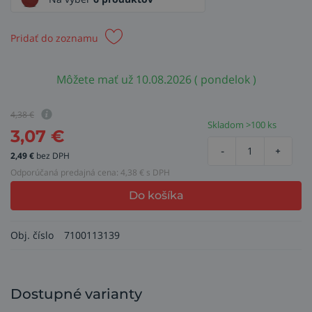
Pridať do zoznamu
Môžete mať už 10.08.2026 ( pondelok )
4,38
€
Skladom >100 ks
3,07
€
-
+
2,49
€
bez DPH
Odporúčaná predajná cena:
4,38
€ s DPH
Do košíka
Obj. číslo
7100113139
Dostupné varianty