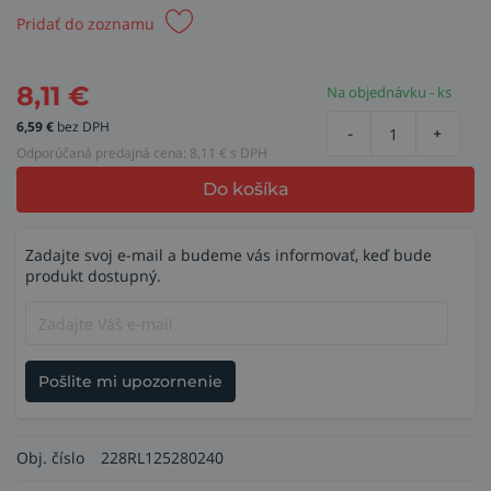
Pridať do zoznamu
8,11
€
Na objednávku - ks
6,59
€
bez DPH
-
+
Odporúčaná predajná cena:
8,11
€ s DPH
Do košíka
Zadajte svoj e-mail a budeme vás informovať, keď bude
produkt dostupný.
Pošlite mi upozornenie
Obj. číslo
228RL125280240