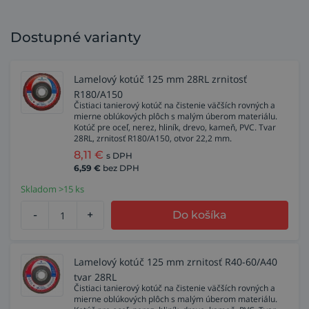
Dostupné varianty
Lamelový kotúč 125 mm 28RL zrnitosť
R180/A150
Čistiaci tanierový kotúč na čistenie väčších rovných a
mierne oblúkových plôch s malým úberom materiálu.
Kotúč pre oceľ, nerez, hliník, drevo, kameň, PVC. Tvar
28RL, zrnitosť R180/A150, otvor 22,2 mm.
8,11
€
s DPH
6,59
€
bez DPH
Skladom >15 ks
-
+
Do košíka
Lamelový kotúč 125 mm zrnitosť R40-60/A40
tvar 28RL
Čistiaci tanierový kotúč na čistenie väčších rovných a
mierne oblúkových plôch s malým úberom materiálu.