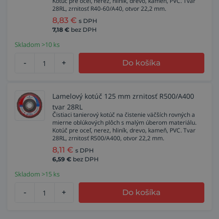
Kotúč pre oceľ, nerez, hliník, drevo, kameň, PVC. Tvar
28RL, zrnitosť R40-60/A40, otvor 22,2 mm.
8,83
€
s DPH
7,18
€
bez DPH
Skladom >10 ks
-
+
Do košíka
Lamelový kotúč 125 mm zrnitosť R500/A400
tvar 28RL
Čistiaci tanierový kotúč na čistenie väčších rovných a
mierne oblúkových plôch s malým úberom materiálu.
Kotúč pre oceľ, nerez, hliník, drevo, kameň, PVC. Tvar
28RL, zrnitosť R500/A400, otvor 22,2 mm.
8,11
€
s DPH
6,59
€
bez DPH
Skladom >15 ks
-
+
Do košíka