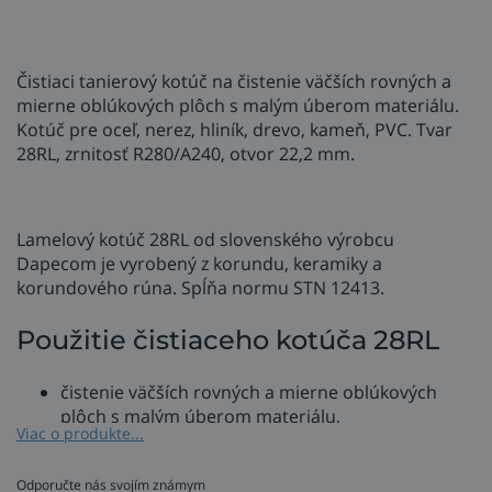
Čistiaci tanierový kotúč na čistenie väčších rovných a
mierne oblúkových plôch s malým úberom materiálu.
Kotúč pre oceľ, nerez, hliník, drevo, kameň, PVC. Tvar
28RL, zrnitosť R280/A240, otvor 22,2 mm.
Lamelový kotúč 28RL od slovenského výrobcu
Dapecom je vyrobený z korundu, keramiky a
korundového rúna. Spĺňa normu STN 12413.
Použitie čistiaceho kotúča 28RL
čistenie väčších rovných a mierne oblúkových
plôch s malým úberom materiálu,
Viac o produkte...
oceľ, nerez, hliník, drevo, kameň (travertín), PVC,
čistenie, zjednocovanie a opracovanie rôznych
Odporučte nás svojím známym
tvarov povrchov, opalku, korózie, farieb, lakov,