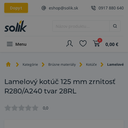
Dopyt
eshop@solik.sk
0917 880 640
0
0,00
€
Menu
Kategórie
Brúsne materiály
Kotúče
Lamelové k
Lamelový kotúč 125 mm zrnitosť
R280/A240 tvar 28RL
0,0