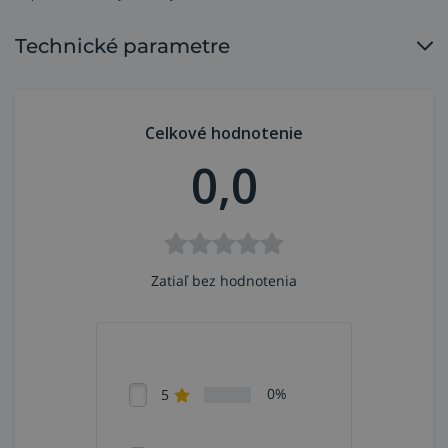
Kotúč je možné použiť s elektrickou a
Technické parametre
pneumatickou uhlovou brúskou s reguláciou otáčok.
Celkové hodnotenie
0,0
Zatiaľ bez hodnotenia
0%
5