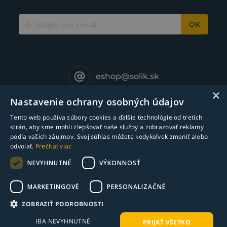
OK
eshop@solik.sk
×
Nastavenie ochrany osobných údajov
Tento web používa súbory cookies a ďalšie technológie od tretích
strán, aby sme mohli zlepšovať naše služby a zobrazovať reklamy
podľa vašich záujmov. Svoj súhlas môžete kedykoľvek zmeniť alebo
odvolať.
Prečítať viac
NEVYHNUTNÉ
VÝKONNOSŤ
MARKETINGOVÉ
PERSONALIZAČNÉ
© Copyright 2018-2025 Solík SK, s.r.o. - zváracia technika l Všetky práva
ZOBRAZIŤ PODROBNOSTI
vyhradené
IBA NEVYHNUTNÉ
PRIJAŤ VŠETKO
webdesign ©
bart.sk