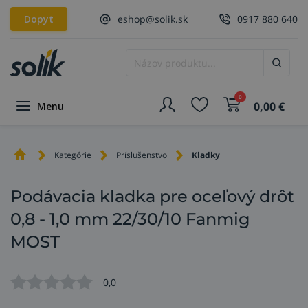
Dopyt
eshop@solik.sk
0917 880 640
0
0,00
€
Menu
Kategórie
Príslušenstvo
Kladky
Podávacia kladka pre oceľový drôt
0,8 - 1,0 mm 22/30/10 Fanmig
MOST
0,0