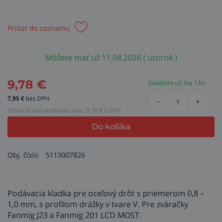
Pridať do zoznamu
Môžete mať už 11.08.2026 ( utorok )
9,78
€
Skladom už iba 1 ks
7,95
€
bez DPH
-
+
Odporúčaná predajná cena:
9,78
€ s DPH
Do košíka
Obj. číslo
5113007826
Podávacia kladka pre oceľový drôt s priemerom 0,8 –
1,0 mm, s profilom drážky v tvare V. Pre zváračky
Fanmig J23 a Fanmig 201 LCD MOST.