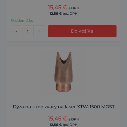
15,45
€
s DPH
12,56
€
bez DPH
Skladom 2 ks
-
+
Do košíka
Dýza na tupé zvary na laser XTW-1500 MOST
15,45
€
s DPH
12,56
€
bez DPH