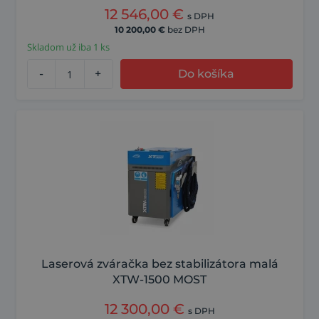
12 546,00
€
s DPH
10 200,00
€
bez DPH
Skladom už iba 1 ks
-
+
Do košíka
Laserová zváračka bez stabilizátora malá
XTW-1500 MOST
12 300,00
€
s DPH