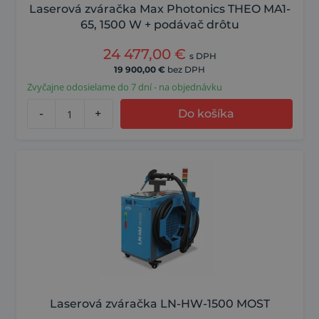
Laserová zváračka Max Photonics THEO MA1-
65, 1500 W + podávač drôtu
24 477,00
€
s DPH
19 900,00
€
bez DPH
Zvyčajne odosielame do 7 dní - na objednávku
-
+
Do košíka
Laserová zváračka LN-HW-1500 MOST