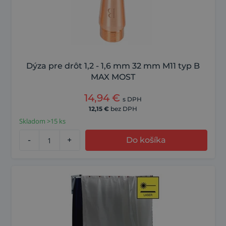
Dýza pre drôt 1,2 - 1,6 mm 32 mm M11 typ B
MAX MOST
14,94
€
s DPH
12,15
€
bez DPH
Skladom >15 ks
-
+
Do košíka