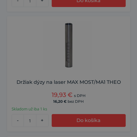
-
+
Do košíka
Držiak dýzy na laser MAX MOST/MA1 THEO
19,93
€
s DPH
16,20
€
bez DPH
Skladom už iba 1 ks
-
+
Do košíka