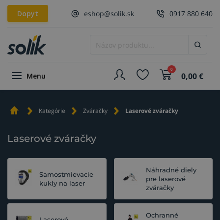
Dopyt
eshop@solik.sk
0917 880 640
0
0,00
€
Menu
Kategórie
Zváračky
Laserové zváračky
Laserové zváračky
Náhradné diely
Samostmievacie
pre laserové
kukly na laser
zváračky
Ochranné
Laserové