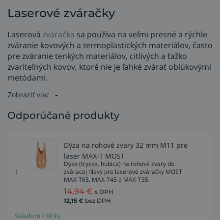
Laserové zváračky
Laserová
zváračka
sa používa na veľmi presné a rýchle
zváranie kovových a termoplastických materiálov, často
pre zváranie tenkých materiálov, citlivých a ťažko
zvariteľných kovov, ktoré nie je ľahké zvárať oblúkovými
metódami.
Zobraziť viac
Odporúčané produkty
Dýza na rohové zvary 32 mm M11 pre
laser MAX-T MOST
Dýza (tryska, hubica) na rohové zvary do
1
zváracej hlavy pre laserové zváračky MOST
MAX-T65, MAX-T45 a MAX-T35.
14,94
€
s DPH
12,15
€
bez DPH
Skladom >10 ks