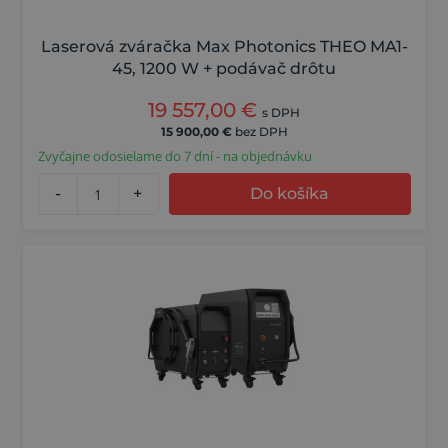
Laserová zváračka Max Photonics THEO MA1-
45, 1200 W + podávač drôtu
19 557,00
€
s DPH
15 900,00
€
bez DPH
Zvyčajne odosielame do 7 dní - na objednávku
-
+
Do košíka