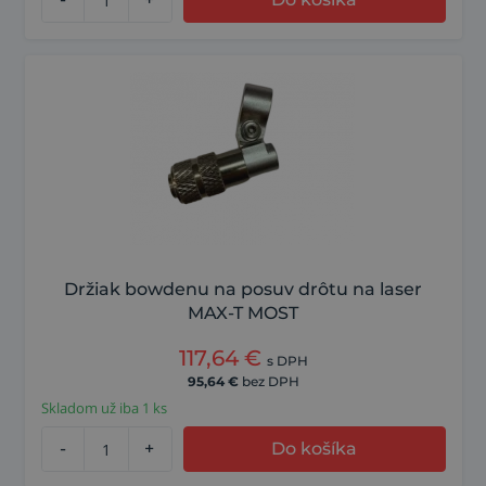
Držiak bowdenu na posuv drôtu na laser
MAX-T MOST
117,64
€
s DPH
95,64
€
bez DPH
Skladom už iba 1 ks
-
+
Do košíka