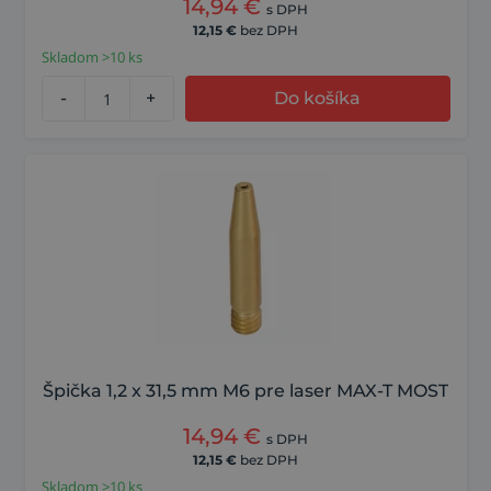
14,94
€
s DPH
12,15
€
bez DPH
Skladom >10 ks
-
+
Do košíka
Špička 1,2 x 31,5 mm M6 pre laser MAX-T MOST
14,94
€
s DPH
12,15
€
bez DPH
Skladom >10 ks