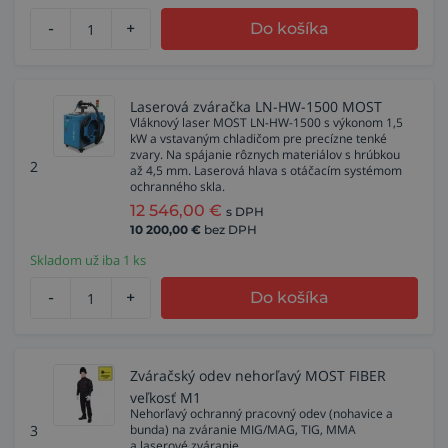
-
+
Do košíka
Laserová zváračka LN-HW-1500 MOST
Vláknový laser MOST LN-HW-1500 s výkonom 1,5
kW a vstavaným chladičom pre precízne tenké
zvary. Na spájanie rôznych materiálov s hrúbkou
2
až 4,5 mm. Laserová hlava s otáčacím systémom
ochranného skla.
12 546,00
€
s DPH
10 200,00
€
bez DPH
Skladom už iba 1 ks
-
+
Do košíka
Zváračský odev nehorľavý MOST FIBER
veľkosť M1
Nehorľavý ochranný pracovný odev (nohavice a
3
bunda) na zváranie MIG/MAG, TIG, MMA
a laserové zváranie.