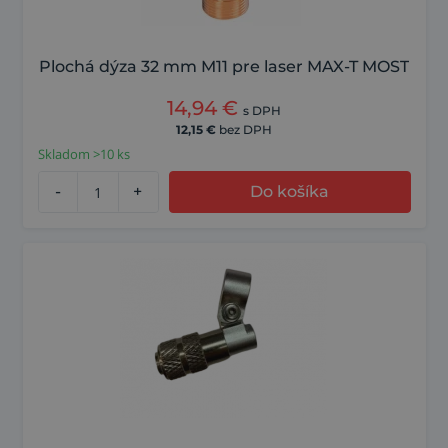
Plochá dýza 32 mm M11 pre laser MAX-T MOST
14,94
€
s DPH
12,15
€
bez DPH
Skladom >10 ks
-
+
Do košíka