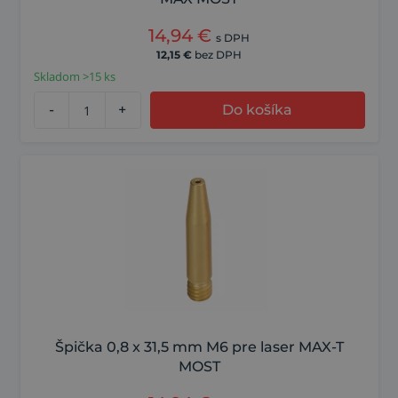
14,94
€
s DPH
12,15
€
bez DPH
Skladom >15 ks
-
+
Do košíka
Špička 0,8 x 31,5 mm M6 pre laser MAX-T
MOST