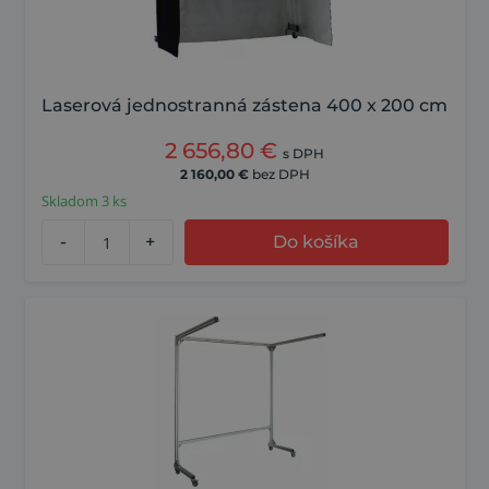
Laserová jednostranná zástena 400 x 200 cm
2 656,80
€
s DPH
2 160,00
€
bez DPH
Skladom 3 ks
-
+
Do košíka