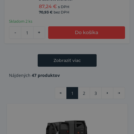
87,24
€
s DPH
70,93
€
bez DPH
Skladom 2 ks
-
+
Do košíka
Zobraziť viac
Nájdených
47 produktov
1
2
3