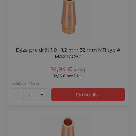
Dýza pre drôt 1,0 - 1,2 mm 32 mm M11 typ A
MAX MOST
14,94
€
s DPH
12,15
€
bez DPH
Skladom >15 ks
-
+
Do košíka