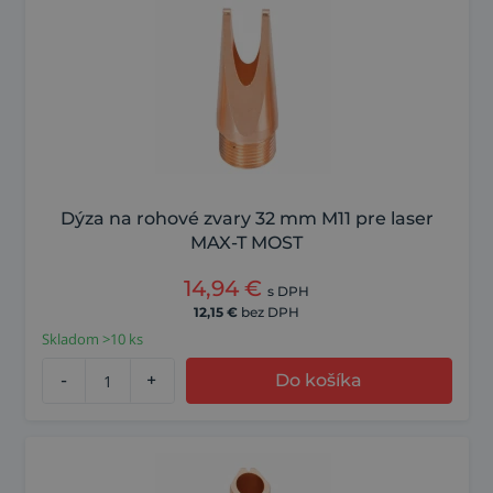
Dýza na rohové zvary 32 mm M11 pre laser
MAX-T MOST
14,94
€
s DPH
12,15
€
bez DPH
Skladom >10 ks
-
+
Do košíka