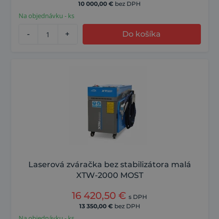
10 000,00
€
bez DPH
Na objednávku - ks
-
+
Do košíka
Laserová zváračka bez stabilizátora malá
XTW-2000 MOST
16 420,50
€
s DPH
13 350,00
€
bez DPH
Na objednávku - ks