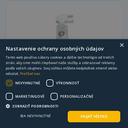
×
Nastavenie ochrany osobných údajov
Tento web používa súbory cookies a ďalšie technológie od tretích
strán, aby sme mohli zlepšovať naše služby a zobrazovať reklamy
Držiak podávača drôtu na laser XTW-1500
podľa vašich záujmov. Svoj súhlas môžete kedykoľvek zmeniť alebo
MOST
odvolať.
Prečítať viac
NEVYHNUTNÉ
VÝKONNOSŤ
19,11
€
s DPH
15,54
€
bez DPH
MARKETINGOVÉ
PERSONALIZAČNÉ
Skladom už iba 1 ks
ZOBRAZIŤ PODROBNOSTI
-
+
Do košíka
IBA NEVYHNUTNÉ
PRIJAŤ VŠETKO