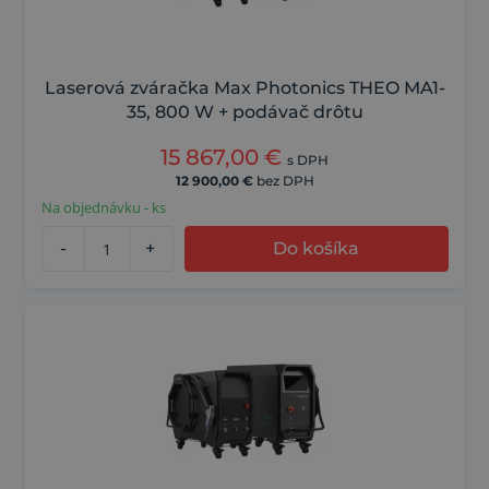
Laserová zváračka Max Photonics THEO MA1-
35, 800 W + podávač drôtu
15 867,00
€
s DPH
12 900,00
€
bez DPH
Na objednávku - ks
-
+
Do košíka