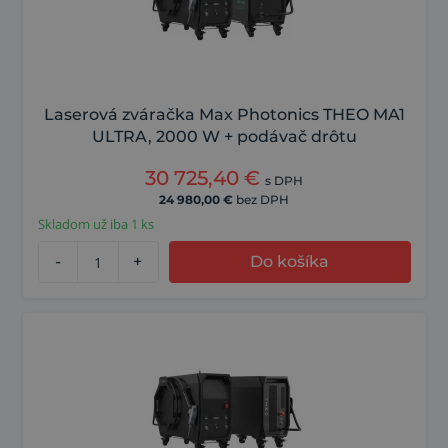
Laserová zváračka Max Photonics THEO MA1
ULTRA, 2000 W + podávač drôtu
30 725,40
€
s DPH
24 980,00
€
bez DPH
Skladom už iba 1 ks
-
+
Do košíka