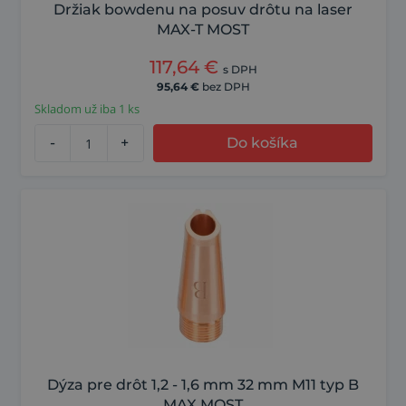
Držiak bowdenu na posuv drôtu na laser
MAX-T MOST
117,64
€
s DPH
95,64
€
bez DPH
Skladom už iba 1 ks
-
+
Do košíka
Dýza pre drôt 1,2 - 1,6 mm 32 mm M11 typ B
MAX MOST