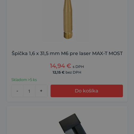
Špička 1,6 x 31,5 mm M6 pre laser MAX-T MOST
14,94
€
s DPH
12,15
€
bez DPH
Skladom >5 ks
-
+
Do košíka