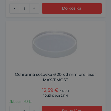
-
+
Do košíka
Ochranná šošovka ø 20 x 3 mm pre laser
MAX-T MOST
12,59
€
s DPH
10,23
€
bez DPH
Skladom >35 ks
-
+
Do košíka