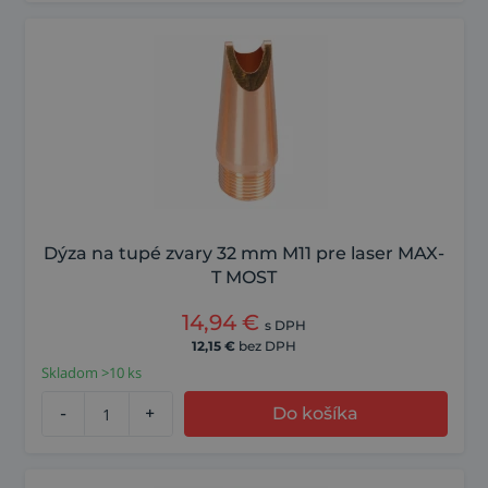
Dýza na tupé zvary 32 mm M11 pre laser MAX-
T MOST
14,94
€
s DPH
12,15
€
bez DPH
Skladom >10 ks
-
+
Do košíka