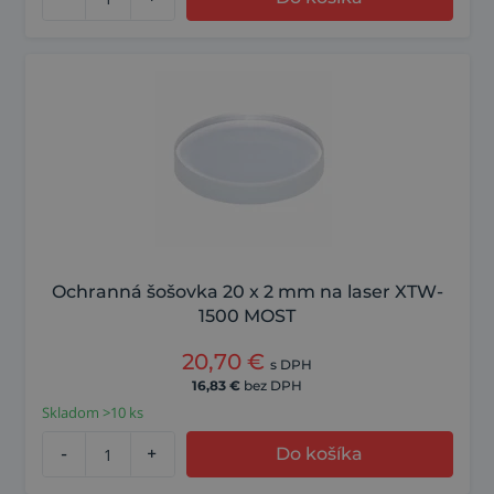
Ochranná šošovka 20 x 2 mm na laser XTW-
1500 MOST
20,70
€
s DPH
16,83
€
bez DPH
Skladom >10 ks
-
+
Do košíka