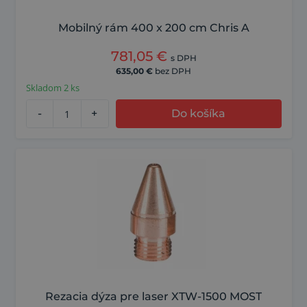
Mobilný rám 400 x 200 cm Chris A
781,05
€
s DPH
635,00
€
bez DPH
Skladom 2 ks
-
+
Do košíka
Rezacia dýza pre laser XTW-1500 MOST