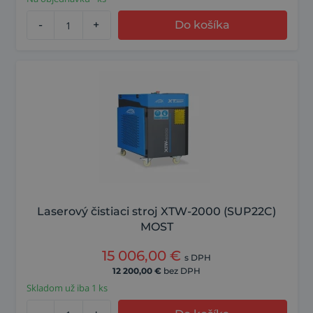
-
+
Do košíka
Laserový čistiaci stroj XTW-2000 (SUP22C)
MOST
15 006,00
€
s DPH
12 200,00
€
bez DPH
Skladom už iba 1 ks