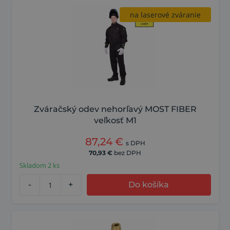
na laserové zváranie
Zváračský odev nehorľavý MOST FIBER
veľkosť M1
87,24
€
s DPH
70,93
€
bez DPH
Skladom 2 ks
-
+
Do košíka