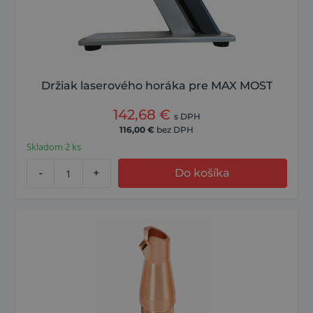
Držiak laserového horáka pre MAX MOST
142,68
€
s DPH
116,00
€
bez DPH
Skladom 2 ks
-
+
Do košíka