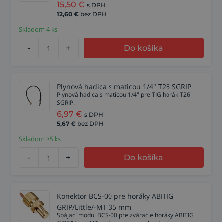
15,50
€
s DPH
12,60
€
bez DPH
Skladom 4 ks
-
+
Do košíka
Plynová hadica s maticou 1/4" T26 SGRIP
Plynová hadica s maticou 1/4" pre TIG horák T26
SGRIP.
6,97
€
s DPH
5,67
€
bez DPH
Skladom >5 ks
-
+
Do košíka
Konektor BCS-00 pre horáky ABITIG
GRIP/Little/-MT 35 mm
Spájací modul BCS-00 pre zváracie horáky ABITIG