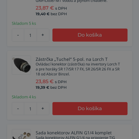
GRIP/Little/-MT vodou a plynom chladené.
23,87
€
s DPH
19,40
€
bez DPH
Skladom 5 ks
-
+
Do košíka
Zástrčka „Tuchel“ 5-pol. na Lorch T
Ovládací konektor (zástrčka) na invertory Lorch T
a pre horáky SR 17/SR 17 FX, SR 26/SR 26 FX a SR
18 od Abicor Binzel.
23,85
€
s DPH
19,39
€
bez DPH
Skladom 4 ks
-
+
Do košíka
Sada konektorov ALFIN G1/4 komplet
Sada konektorov ALFIN G1/4 na pripojenie TIG