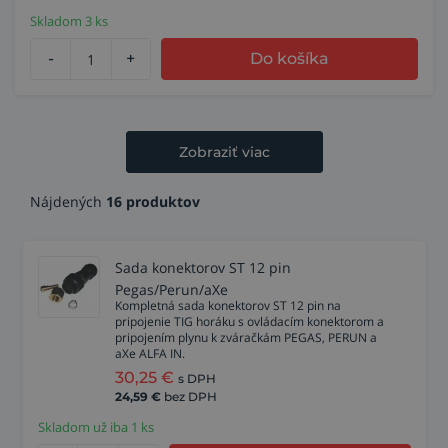
Skladom 3 ks
-
+
Do košíka
Zobraziť viac
Nájdených
16 produktov
Sada konektorov ST 12 pin
Pegas/Perun/aXe
Kompletná sada konektorov ST 12 pin na
pripojenie TIG horáku s ovládacím konektorom a
pripojením plynu k zváračkám PEGAS, PERUN a
aXe ALFA IN.
30,25
€
s DPH
24,59
€
bez DPH
Skladom už iba 1 ks