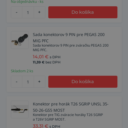
Na objednávku - ks
-
+
Do košíka
Sada konektorov 9 PIN pre PEGAS 200
MIG PFC
Sada konektorov 9 PIN pre zváračku PEGAS 200
MIG PFC.
14,01
€
s DPH
11,39
€
bez DPH
Skladom 2 ks
-
+
Do košíka
Konektor pre horák T26 SGRIP UNSL 35-
50-26-GS5 MOST
Konektor pre TIG zváracie horáky T26 SGRIP
a T26V SGRIP MOST.
33,31
€
s DPH