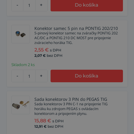
-
+
Do košíka
Konektor samec 5 pin na PONTIG 202/210
5-pinový konektor samec na zváračky PONTIG 202
AC/DC a PONTIG 210 DC MOST pre pripojenie
zváracieho horáka TIG.
2,55
€
s DPH
2,07
€
bez DPH
Skladom 2 ks
-
+
Do košíka
Sada konektorov 3 PIN do PEGAS TIG
Sada konektorov 3 PIN C-1 na pripojenie TIG
horáku ku zdrojom PEGAS s ovládacím
konektorom a pripojením plynu.
15,88
€
s DPH
12,91
€
bez DPH