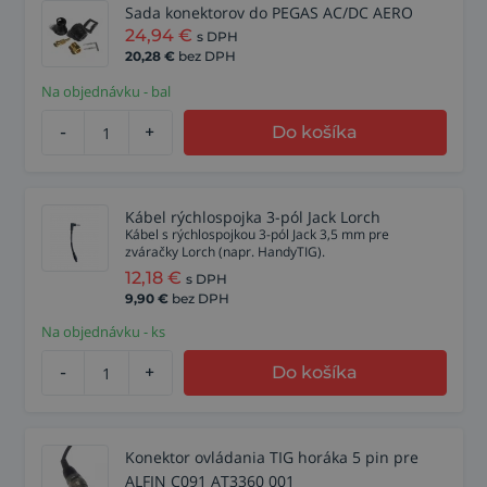
Sada konektorov do PEGAS AC/DC AERO
24,94
€
s DPH
20,28
€
bez DPH
Na objednávku - bal
-
+
Do košíka
Kábel rýchlospojka 3-pól Jack Lorch
Kábel s rýchlospojkou 3-pól Jack 3,5 mm pre
zváračky Lorch (napr. HandyTIG).
12,18
€
s DPH
9,90
€
bez DPH
Na objednávku - ks
-
+
Do košíka
Konektor ovládania TIG horáka 5 pin pre
ALFIN C091 AT3360 001