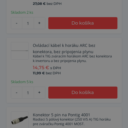
27,08
€
bez DPH
Skladom 2 ks
-
+
Do košíka
Ovládací kábel k horáku ARC bez
konektora, bez pripojenia plynu
Kábel k TIG zváracím horákom ARC bez konektora
k invertoru a bez pripojenia plynu.
14,75
€
s DPH
11,99
€
bez DPH
Skladom 5 ks
-
+
Do košíka
Konektor 5 pin na Pontig 4001
Riadiaci 5 pólový konektor (250 V/5 A) TIG horáku
pre zváračku Pontig 4001 MOST.