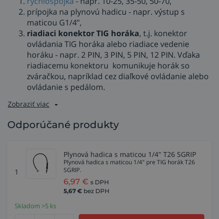
rýchlospojka
- napr. 10-25, 35-50, 50-70,
prípojka na plynovú hadicu - napr. výstup s
maticou G1/4’’,
riadiaci konektor TIG horáka
, t.j. konektor
ovládania TIG horáka alebo riadiace vedenie
horáku - napr. 2 PIN, 3 PIN, 5 PIN, 12 PIN. Vďaka
riadiacemu konektoru komunikuje horák so
zváračkou, napríklad cez diaľkové ovládanie alebo
ovládanie s pedálom.
Zobraziť viac
Odporúčané produkty
Plynová hadica s maticou 1/4" T26 SGRIP
Plynová hadica s maticou 1/4" pre TIG horák T26
SGRIP.
1
6,97
€
s DPH
5,67
€
bez DPH
Skladom >5 ks