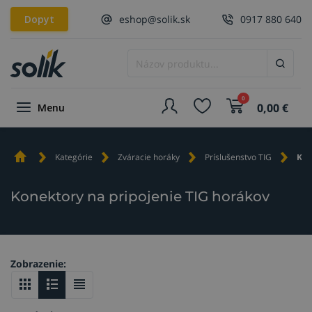
Dopyt
eshop@solik.sk
0917 880 640
0
0,00
€
Menu
Kategórie
Zváracie horáky
Príslušenstvo TIG
Kon
Konektory na pripojenie TIG horákov
Zobrazenie: