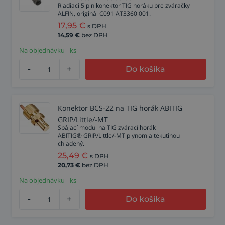
Riadiaci 5 pin konektor TIG horáku pre zváračky
ALFIN, originál C091 AT3360 001.
17,95
€
s DPH
14,59
€
bez DPH
Na objednávku - ks
-
+
Do košíka
Konektor BCS-22 na TIG horák ABITIG
GRIP/Little/-MT
Spájací modul na TIG zvárací horák
ABITIG® GRIP/Little/-MT plynom a tekutinou
chladený.
25,49
€
s DPH
20,73
€
bez DPH
Na objednávku - ks
-
+
Do košíka