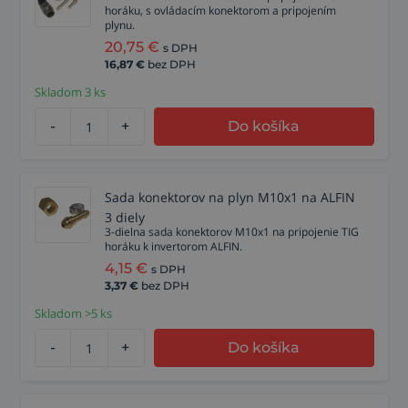
horáku, s ovládacím konektorom a pripojením
plynu.
20,75
€
s DPH
16,87
€
bez DPH
Skladom 3 ks
-
+
Do košíka
Sada konektorov na plyn M10x1 na ALFIN
3 diely
3-dielna sada konektorov M10x1 na pripojenie TIG
horáku k invertorom ALFIN.
4,15
€
s DPH
3,37
€
bez DPH
Skladom >5 ks
-
+
Do košíka