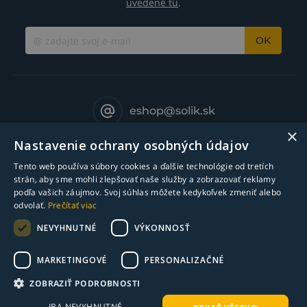
uvedené tu
.
OK
eshop@solik.sk
×
Nastavenie ochrany osobných údajov
Tento web používa súbory cookies a ďalšie technológie od tretích
strán, aby sme mohli zlepšovať naše služby a zobrazovať reklamy
podľa vašich záujmov. Svoj súhlas môžete kedykoľvek zmeniť alebo
odvolať.
Prečítať viac
NEVYHNUTNÉ
VÝKONNOSŤ
MARKETINGOVÉ
PERSONALIZAČNÉ
© Copyright 2018-2025 Solík SK, s.r.o. - zváracia technika l Všetky práva
ZOBRAZIŤ PODROBNOSTI
vyhradené
IBA NEVYHNUTNÉ