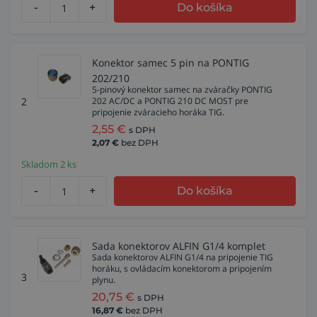
-
+
Do košíka
Konektor samec 5 pin na PONTIG
202/210
5-pinový konektor samec na zváračky PONTIG
2
202 AC/DC a PONTIG 210 DC MOST pre
pripojenie zváracieho horáka TIG.
2,55
€
s DPH
2,07
€
bez DPH
Skladom 2 ks
-
+
Do košíka
Sada konektorov ALFIN G1/4 komplet
Sada konektorov ALFIN G1/4 na pripojenie TIG
horáku, s ovládacím konektorom a pripojením
3
plynu.
20,75
€
s DPH
16,87
€
bez DPH