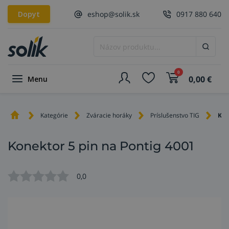
Dopyt
eshop@solik.sk
0917 880 640
0
0,00
€
Menu
Kategórie
Zváracie horáky
Príslušenstvo TIG
Kon
Konektor 5 pin na Pontig 4001
0,0