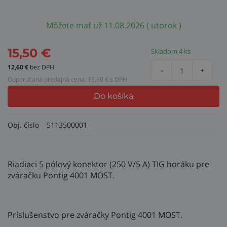
Môžete mať už 11.08.2026 ( utorok )
15,50
€
Skladom 4 ks
12,60
€
bez DPH
-
+
Odporúčaná predajná cena:
15,50
€ s DPH
Do košíka
Obj. číslo
5113500001
Riadiaci 5 pólový konektor (250 V/5 A) TIG horáku pre
zváračku Pontig 4001 MOST.
Príslušenstvo pre zváračky Pontig 4001 MOST.