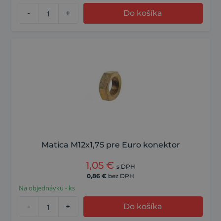
-
+
Do košíka
Matica M12x1,75 pre Euro konektor
1,05
€
s DPH
0,86
€
bez DPH
Na objednávku - ks
-
+
Do košíka