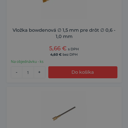
Vložka bowdenová ∅ 1,5 mm pre drôt ∅ 0,6 -
1,0 mm
5,66
€
s DPH
4,60
€
bez DPH
Na objednávku - ks
-
+
Do košíka