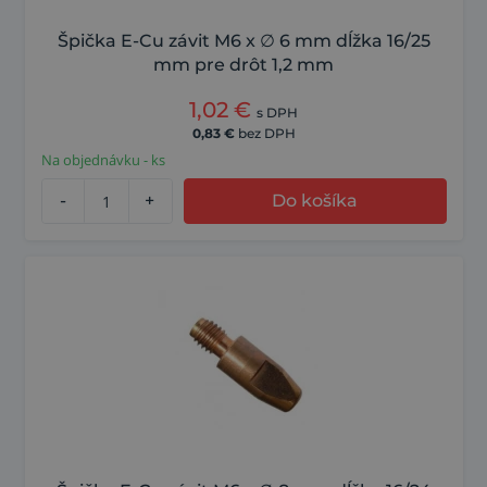
Špička E-Cu závit M6 x ∅ 6 mm dĺžka 16/25
mm pre drôt 1,2 mm
1,02
€
s DPH
0,83
€
bez DPH
Na objednávku - ks
-
+
Do košíka