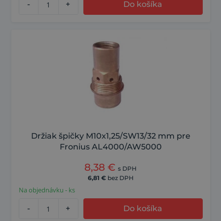
-
+
Do košíka
Držiak špičky M10x1,25/SW13/32 mm pre
Fronius AL4000/AW5000
8,38
€
s DPH
6,81
€
bez DPH
Na objednávku - ks
-
+
Do košíka