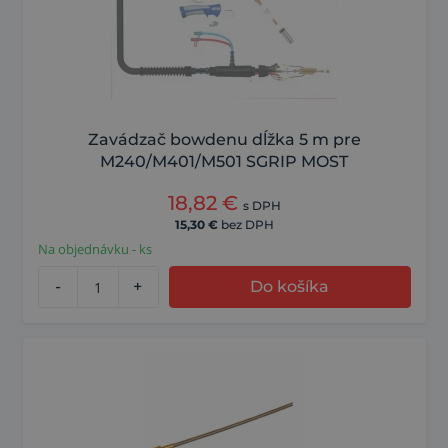
Zavádzač bowdenu dĺžka 5 m pre
M240/M401/M501 SGRIP MOST
18,82
€
s DPH
15,30
€
bez DPH
Na objednávku - ks
-
+
Do košíka