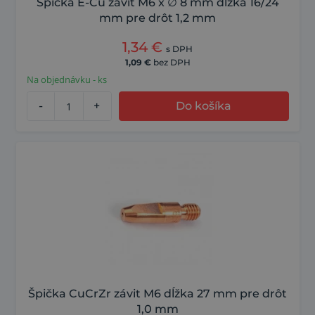
Špička E-Cu závit M6 x ∅ 8 mm dĺžka 16/24
mm pre drôt 1,2 mm
1,34
€
s DPH
1,09
€
bez DPH
Na objednávku - ks
-
+
Do košíka
Špička CuCrZr závit M6 dĺžka 27 mm pre drôt
1,0 mm