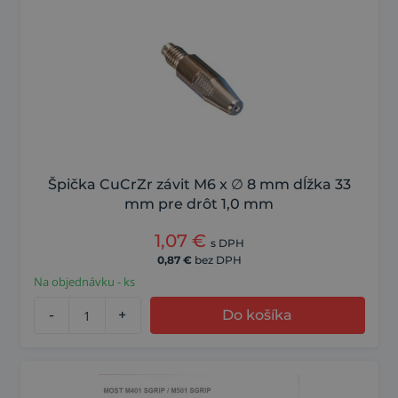
Špička CuCrZr závit M6 x ∅ 8 mm dĺžka 33
mm pre drôt 1,0 mm
1,07
€
s DPH
0,87
€
bez DPH
Na objednávku - ks
-
+
Do košíka