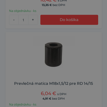
s DPH
13,35
€
bez DPH
Na objednávku - ks
-
+
Do košíka
Prevlečná matica M18x1,5/12 pre RD 14/15
6,04
€
s DPH
4,91
€
bez DPH
Na objednávku - ks