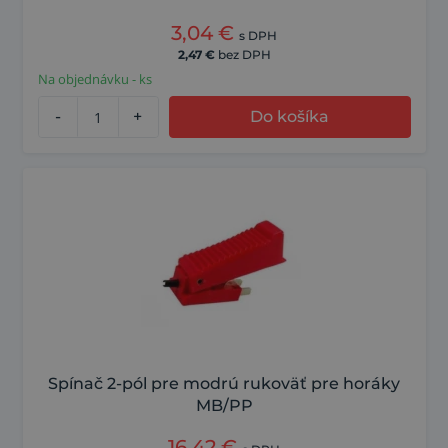
3,04
€
s DPH
2,47
€
bez DPH
Na objednávku - ks
-
+
Do košíka
Spínač 2-pól pre modrú rukoväť pre horáky
MB/PP
16,42
€