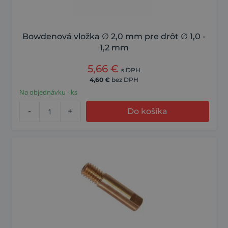
Bowdenová vložka ∅ 2,0 mm pre drôt ∅ 1,0 -
1,2 mm
5,66
€
s DPH
4,60
€
bez DPH
Na objednávku - ks
-
+
Do košíka