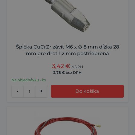
Špička CuCrZr závit M6 x ∅ 8 mm dĺžka 28
mm pre drôt 1,2 mm postriebrená
3,42
€
s DPH
2,78
€
bez DPH
Na objednávku - ks
-
+
Do košíka