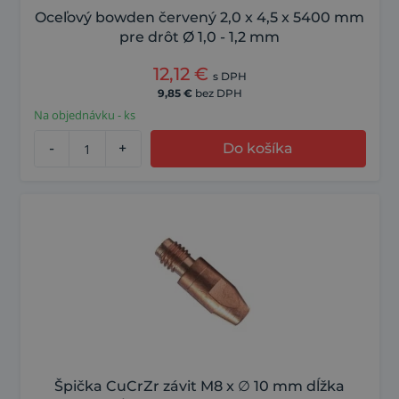
Oceľový bowden červený 2,0 x 4,5 x 5400 mm
pre drôt Ø 1,0 - 1,2 mm
12,12
€
s DPH
9,85
€
bez DPH
Na objednávku - ks
-
+
Do košíka
Špička CuCrZr závit M8 x ∅ 10 mm dĺžka