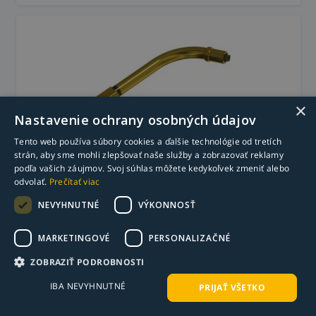
×
Nastavenie ochrany osobných údajov
Tento web používa súbory cookies a ďalšie technológie od tretích
strán, aby sme mohli zlepšovať naše služby a zobrazovať reklamy
Krk horáka ERGOPLUS 240/MB 240 D/MW
podľa vašich záujmov. Svoj súhlas môžete kedykoľvek zmeniť alebo
odvolať.
Prečítať viac
5300 50°
NEVYHNUTNÉ
VÝKONNOSŤ
83,49
€
s DPH
67,88
€
bez DPH
MARKETINGOVÉ
PERSONALIZAČNÉ
Na objednávku - ks
ZOBRAZIŤ PODROBNOSTI
-
+
Do košíka
IBA NEVYHNUTNÉ
PRIJAŤ VŠETKO