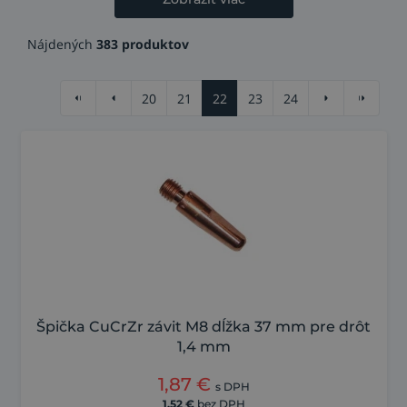
Nájdených
383 produktov
20
21
22
23
24
Špička CuCrZr závit M8 dĺžka 37 mm pre drôt
1,4 mm
1,87
€
s DPH
1,52
€
bez DPH