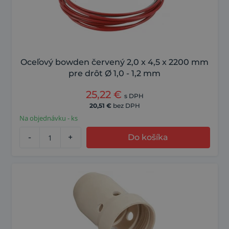
Oceľový bowden červený 2,0 x 4,5 x 2200 mm
pre drôt Ø 1,0 - 1,2 mm
25,22
€
s DPH
20,51
€
bez DPH
Na objednávku - ks
-
+
Do košíka