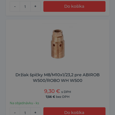
-
+
Do košíka
Držiak špičky M8/M10x1/23,2 pre ABIROB
W500/ROBO WH W500
9,30
€
s DPH
7,56
€
bez DPH
Na objednávku - ks
-
+
Do košíka