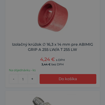
Izolačný krúžok ∅ 16,3 x 14 mm pre ABIMIG
GRIP A 255 LW/A T 255 LW
4,24
€
s DPH
3,44
€
bez DPH
Na objednávku - ks
-
+
Do košíka