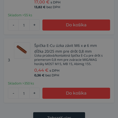
17,00
€
s DPH
13,82
€
bez DPH
Skladom >55 ks
-
+
Do košíka
Špička E-Cu úzka závit M6 x ø 6 mm
dĺžka 20/25 mm pre drôt 0,8 mm
Úzka prúdová/kontaktná špička E-Cu pre drôt s
3
priemerom 0,8 mm pre zváracie MIG/MAG
horáky MOST M15, MB 15, Abimig 155.
0,44
€
s DPH
0,36
€
bez DPH
Skladom >350 ks
-
+
Do košíka
Zobraziť viac