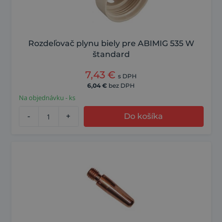
Rozdeľovač plynu biely pre ABIMIG 535 W
štandard
7,43
€
s DPH
6,04
€
bez DPH
Na objednávku - ks
-
+
Do košíka