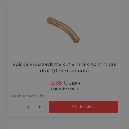
Špička E-Cu závit M6 x ∅ 6 mm x 40 mm pre
drôt 1,0 mm zahnutá
13,65
€
s DPH
11,10
€
bez DPH
Na objednávku - ks
-
+
Do košíka