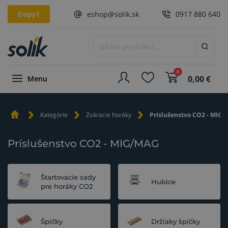
Dopyt
eshop@solik.sk
0917 880 640
0
0,00
€
Menu
Kategórie
Zváracie horáky
Príslušenstvo CO2 - MIG
Príslušenstvo CO2 - MIG/MAG
Štartovacie sady
Hubice
pre horáky CO2
Špičky
Držiaky špičky