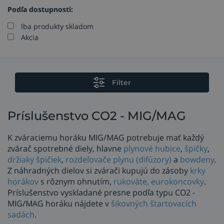
Podľa dostupnosti:
Iba produkty skladom
Akcia
Filter
Príslušenstvo CO2 - MIG/MAG
K zváraciemu horáku MIG/MAG potrebuje mať každý
zvárač spotrebné diely, hlavne
plynové hubice
,
špičky
,
držiaky špičiek
,
rozdeľovače plynu (difúzory)
a
bowdeny
.
Z náhradných dielov si zvárači kupujú do zásoby
krky
horákov
s rôznym ohnutím,
rukoväte, eurokoncovky
.
Príslušenstvo vyskladané presne podľa typu CO2 -
MIG/MAG horáku nájdete v
šikovných štartovacích
sadách
.