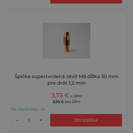
Špička supertvrdená závit M8 dĺžka 30 mm
pre drôt 1,2 mm
3,73
€
s DPH
3,03
€
bez DPH
Na objednávku - ks
-
+
Do košíka