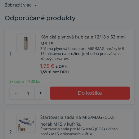
Zobraziť viac
Odporúčané produkty
Kónická plynová hubica ø 12/18 x 53 mm
MB 15
Zúžená plynová hubica pre MIG/MAG horáky MB
1
15, násuvná na pružinu. Je vhodná pre zváranie
kútových zvarov.
1,95
€
s DPH
1,59
€
bez DPH
Skladom >100 ks
-
+
Do košíka
Štartovacia sada na MIG/MAG (CO2)
horák M15 v kufríku
Štartovacia sada pre MIG/MAG (CO2) zvárací
2
horák M15 v plastovom kufríku.