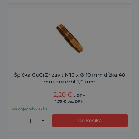
Špička CuCrZr závit M10 x ∅ 10 mm dĺžka 40
mm pre drôt 1,0 mm
2,20
€
s DPH
1,79
€
bez DPH
Na objednávku - ks
-
+
Do košíka