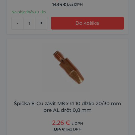
14,64
€
bez DPH
Na objednávku - ks
-
+
Do košíka
Špička E-Cu závit M8 x ∅ 10 dĺžka 20/30 mm
pre AL drôt 0,8 mm
2,26
€
s DPH
1,84
€
bez DPH