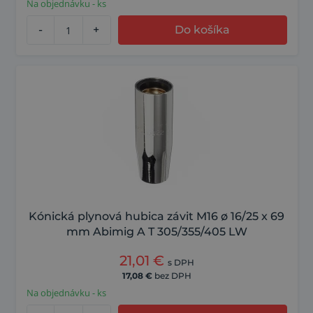
Na objednávku - ks
-
+
Do košíka
Kónická plynová hubica závit M16 ø 16/25 x 69
mm Abimig A T 305/355/405 LW
21,01
€
s DPH
17,08
€
bez DPH
Na objednávku - ks