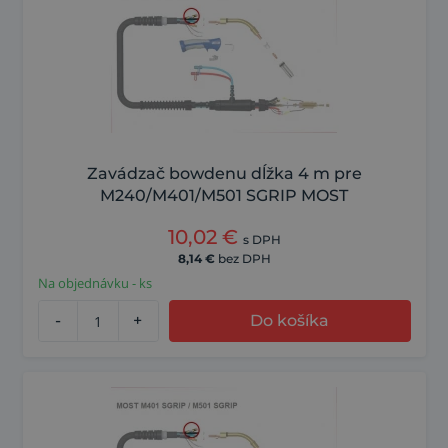
Zavádzač bowdenu dĺžka 4 m pre
M240/M401/M501 SGRIP MOST
10,02
€
s DPH
8,14
€
bez DPH
Na objednávku - ks
-
+
Do košíka