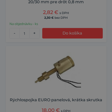
20/30 mm pre drôt 0,8 mm
2,82
€
s DPH
2,30
€
bez DPH
Na objednávku - ks
-
+
Do košíka
Rýchlospojka EURO panelová, krátka skrutka
18,00
€
s DPH