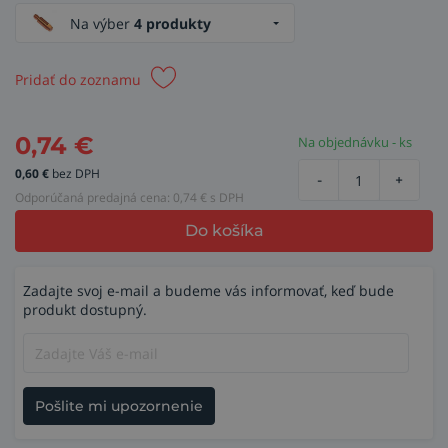
Na výber
4 produkty
Pridať do zoznamu
0,74
€
Na objednávku - ks
0,60
€
bez DPH
-
+
Odporúčaná predajná cena:
0,74
€ s DPH
Do košíka
Zadajte svoj e-mail a budeme vás informovať, keď bude
produkt dostupný.
Pošlite mi upozornenie