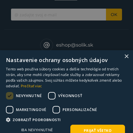
OK
eshop@solik.sk
×
Nastavenie ochrany osobných údajov
Tento web používa súbory cookies a ďalšie technológie od tretích
strán, aby sme mohli zlepšovať naše služby a zobrazovať reklamy
podľa vašich záujmov. Svoj súhlas môžete kedykoľvek zmeniť alebo
odvolať.
Prečítať viac
NEVYHNUTNÉ
VÝKONNOSŤ
MARKETINGOVÉ
PERSONALIZAČNÉ
© Copyright 2018-2025 Solík SK, s.r.o. - zváracia technika l Všetky práva
ZOBRAZIŤ PODROBNOSTI
vyhradené
IBA NEVYHNUTNÉ
PRIJAŤ VŠETKO
webdesign ©
bart.sk