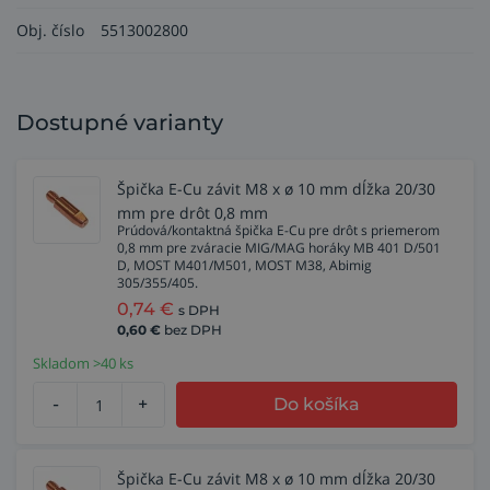
Obj. číslo
5513002800
Dostupné varianty
Špička E-Cu závit M8 x ø 10 mm dĺžka 20/30
mm pre drôt 0,8 mm
Prúdová/kontaktná špička E-Cu pre drôt s priemerom
0,8 mm pre zváracie MIG/MAG horáky MB 401 D/501
D, MOST M401/M501, MOST M38, Abimig
305/355/405.
0,74
€
s DPH
0,60
€
bez DPH
Skladom >40 ks
-
+
Do košíka
Špička E-Cu závit M8 x ø 10 mm dĺžka 20/30