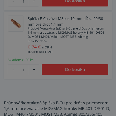
-
+
Do košíka
Špička E-Cu závit M8 x ø 10 mm dĺžka 20/30
mm pre drôt 1,4 mm
Prúdová/kontaktná špička E-Cu pre drôt s priemerom
1,4 mm pre zváracie MIG/MAG horáky MB 401 D/501
D, MOST M401/M501, MOST M38, Abimig
305/355/405.
0,74
€
s DPH
0,60
€
bez DPH
Skladom >100 ks
-
+
Do košíka
Prúdová/kontaktná špička E-Cu pre drôt s priemerom
1,6 mm pre zváracie MIG/MAG horáky MB 401 D/501 D,
MOST M401/M501, MOST M38, Abimig 305/355/405.