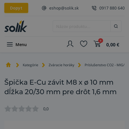
Dopyt
eshop@solik.sk
0917 880 640
0
0,00
€
Menu
Kategórie
Zváracie horáky
Príslušenstvo CO2 - MIG/M
Špička E-Cu závit M8 x ø 10 mm
dĺžka 20/30 mm pre drôt 1,6 mm
0,0