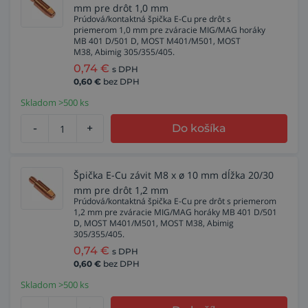
mm pre drôt 1,0 mm
Prúdová/kontaktná špička E-Cu pre drôt s
priemerom 1,0 mm pre zváracie MIG/MAG horáky
MB 401 D/501 D, MOST M401/M501, MOST
M38, Abimig 305/355/405.
0,74
€
s DPH
0,60
€
bez DPH
Skladom >500 ks
-
+
Do košíka
Špička E-Cu závit M8 x ø 10 mm dĺžka 20/30
mm pre drôt 1,2 mm
Prúdová/kontaktná špička E-Cu pre drôt s priemerom
1,2 mm pre zváracie MIG/MAG horáky MB 401 D/501
D, MOST M401/M501, MOST M38, Abimig
305/355/405.
0,74
€
s DPH
0,60
€
bez DPH
Skladom >500 ks