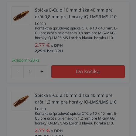
Špička E-Cu ø 10 mm dĺžka 40 mm pre
drôt 0,8 mm pre horáky iQ-LMS/LMS L10
Lorch
Kontaktná (prúdová) špička CTC ø 10 x 40 mm; E-
Cu pre drôt s priemerom 0,8 mm pre MIG/MAG
horáky iQ-LMS/LMS Lorch s hlavou horáka L10.
2,77
€
s DPH
2,25
€
bez DPH
Skladom >20 ks
-
+
Do košíka
Špička E-Cu ø 10 mm dĺžka 40 mm pre
drôt 1,2 mm pre horáky iQ-LMS/LMS L10
Lorch
Kontaktná (prúdová) špička CTC ø 10 x 40 mm; E-
Cu pre drôt s priemerom 1,2 mm pre MIG/MAG
horáky iQ-LMS/LMS Lorch s hlavou horáka L10.
2,77
€
s DPH