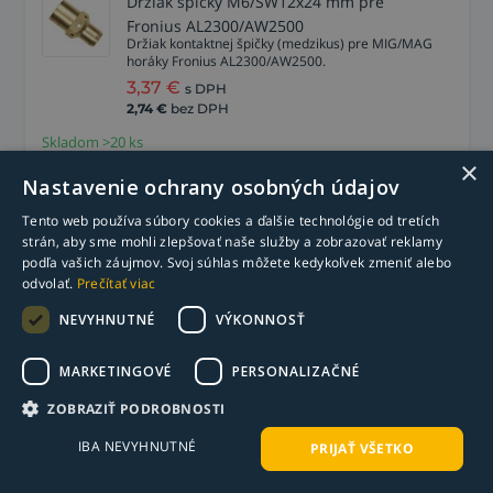
Držiak špičky M6/SW12x24 mm pre
Fronius AL2300/AW2500
Držiak kontaktnej špičky (medzikus) pre MIG/MAG
horáky Fronius AL2300/AW2500.
3,37
€
s DPH
2,74
€
bez DPH
Skladom >20 ks
×
-
+
Do košíka
Nastavenie ochrany osobných údajov
Tento web používa súbory cookies a ďalšie technológie od tretích
strán, aby sme mohli zlepšovať naše služby a zobrazovať reklamy
podľa vašich záujmov. Svoj súhlas môžete kedykoľvek zmeniť alebo
Špička CuCrZr závit M6 x ∅ 8 mm dĺžka
odvolať.
Prečítať viac
33 mm pre drôt 1,0 mm
Prúdová (kontaktná) špička CuCrZr pre drôt s
NEVYHNUTNÉ
VÝKONNOSŤ
priemerom 1,0 mm pre zváracie MIG/MAG horáky
Fronius AL2300/AW2500 a AL4000/AW 5000 a
ďalšie.
MARKETINGOVÉ
PERSONALIZAČNÉ
1,14
€
s DPH
ZOBRAZIŤ PODROBNOSTI
0,93
€
bez DPH
Skladom >150 ks
IBA NEVYHNUTNÉ
PRIJAŤ VŠETKO
-
+
Do košíka