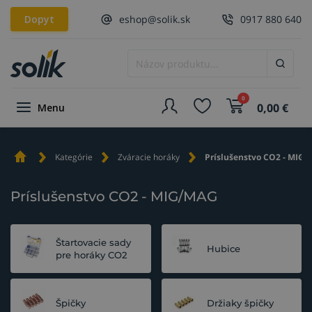
Dopyt
eshop@solik.sk
0917 880 640
0
0,00
€
Menu
Kategórie
Zváracie horáky
Príslušenstvo CO2 - MIG
Príslušenstvo CO2 - MIG/MAG
Štartovacie sady
Hubice
pre horáky CO2
Špičky
Držiaky špičky