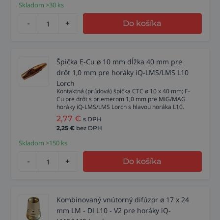
Skladom >30 ks
-
+
Do košíka
Špička E-Cu ø 10 mm dĺžka 40 mm pre
drôt 1,0 mm pre horáky iQ-LMS/LMS L10
Lorch
Kontaktná (prúdová) špička CTC ø 10 x 40 mm; E-
Cu pre drôt s priemerom 1,0 mm pre MIG/MAG
horáky iQ-LMS/LMS Lorch s hlavou horáka L10.
2,77
€
s DPH
2,25
€
bez DPH
Skladom >150 ks
-
+
Do košíka
Kombinovaný vnútorný difúzor ø 17 x 24
mm LM - DI L10 - V2 pre horáky iQ-