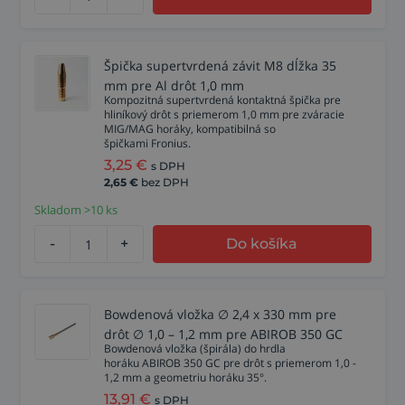
Špička supertvrdená závit M8 dĺžka 35
mm pre Al drôt 1,0 mm
Kompozitná supertvrdená kontaktná špička pre
hliníkový drôt s priemerom 1,0 mm pre zváracie
MIG/MAG horáky, kompatibilná so
špičkami Fronius.
3,25
€
s DPH
2,65
€
bez DPH
Skladom >10 ks
-
+
Do košíka
Bowdenová vložka ∅ 2,4 x 330 mm pre
drôt ∅ 1,0 – 1,2 mm pre ABIROB 350 GC
Bowdenová vložka (špirála) do hrdla
horáku ABIROB 350 GC pre drôt s priemerom 1,0 -
1,2 mm a geometriu horáku 35°.
13,91
€
s DPH