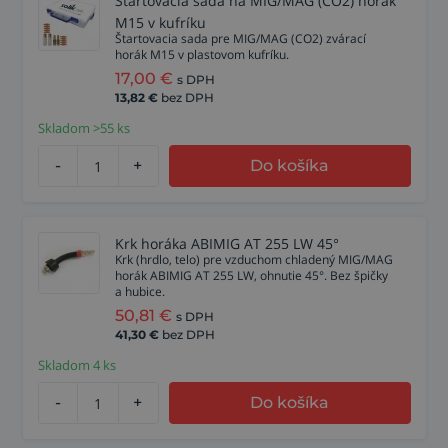
Štartovacia sada na MIG/MAG (CO2) horák
M15 v kufríku
Štartovacia sada pre MIG/MAG (CO2) zvárací
horák M15 v plastovom kufríku.
17,00
€
s DPH
13,82
€
bez DPH
Skladom >55 ks
-
+
Do košíka
Krk horáka ABIMIG AT 255 LW 45°
Krk (hrdlo, telo) pre vzduchom chladený MIG/MAG
horák ABIMIG AT 255 LW, ohnutie 45°. Bez špičky
a hubice.
50,81
€
s DPH
41,30
€
bez DPH
Skladom 4 ks
-
+
Do košíka