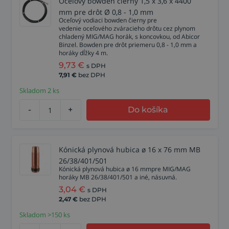
Oceľový bowden čierny 1,5 x 3,6 x 4400
mm pre drôt Ø 0,8 - 1,0 mm
Oceľový vodiaci bowden čierny pre
vedenie oceľového zváracieho drôtu cez plynom
chladený MIG/MAG horák, s koncovkou, od Abicor
Binzel. Bowden pre drôt priemeru 0,8 - 1,0 mm a
horáky dĺžky 4 m.
9,73
€
s DPH
7,91
€
bez DPH
Skladom 2 ks
-
+
Do košíka
Kónická plynová hubica ø 16 x 76 mm MB
26/38/401/501
Kónická plynová hubica ø 16 mmpre MIG/MAG
horáky MB 26/38/401/501 a iné, násuvná.
3,04
€
s DPH
2,47
€
bez DPH
Skladom >150 ks