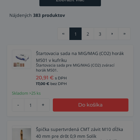
Nájdených
383 produktov
1
2
3
Štartovacia sada na MIG/MAG (CO2) horák
M501 v kufríku
Štartovacia sada pre MIG/MAG (CO2) zvárací
horák M501.
20,91
€
s DPH
17,00
€
bez DPH
Skladom >25 ks
-
+
Do košíka
Špička supertvrdená CMT závit M10 dĺžka
40 mm pre drôt 0,9 mm Solík