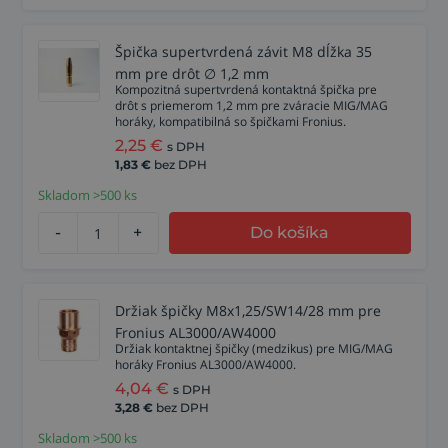
Špička supertvrdená závit M8 dĺžka 35
mm pre drôt ∅ 1,2 mm
Kompozitná supertvrdená kontaktná špička pre
drôt s priemerom 1,2 mm pre zváracie MIG/MAG
horáky, kompatibilná so špičkami Fronius.
2,25
€
s DPH
1,83
€
bez DPH
Skladom >500 ks
-
+
Do košíka
Držiak špičky M8x1,25/SW14/28 mm pre
Fronius AL3000/AW4000
Držiak kontaktnej špičky (medzikus) pre MIG/MAG
horáky Fronius AL3000/AW4000.
4,04
€
s DPH
3,28
€
bez DPH
Skladom >500 ks