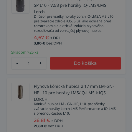
SP L10 - V2/3 pre horáky iQ-LMS/LMS
Lorch
Difúzor pre všetky horáky Lorch iQ-LMS/LMS L10
pre zváracie zdroje iQS. Slúži ako ochrana pred
rozstrekom a elektrická izolácia plynového
rozdeľovača od vonkajšej plynovej hubice.
4,67
€
s DPH
3,80
€
bez DPH
Skladom >25 ks
-
+
Do košíka
Plynová kónická hubica ø 17 mm LM-GN-
HP L10 pre horáky LMS/iQ-LMS k iQS
LORCH
Kónická hubica LM - GN-HP, L10 pre všetky
zváracie horáky Lorch LMS Performance a iQ-LMS
s prednou časťou L10.
26,81
€
s DPH
21,80
€
bez DPH