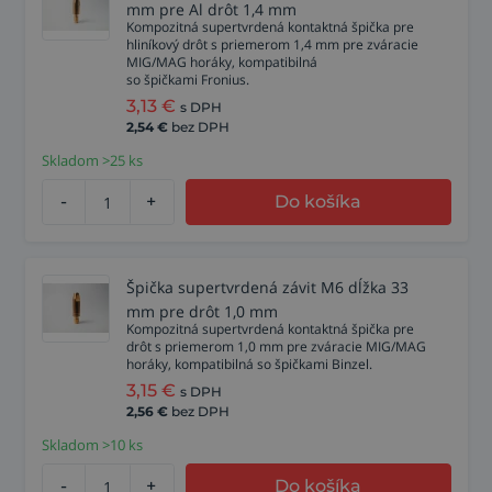
mm pre Al drôt 1,4 mm
Kompozitná supertvrdená kontaktná špička pre
hliníkový drôt s priemerom 1,4 mm pre zváracie
MIG/MAG horáky, kompatibilná
so špičkami Fronius.
3,13
€
s DPH
2,54
€
bez DPH
Skladom >25 ks
-
+
Do košíka
Špička supertvrdená závit M6 dĺžka 33
mm pre drôt 1,0 mm
Kompozitná supertvrdená kontaktná špička pre
drôt s priemerom 1,0 mm pre zváracie MIG/MAG
horáky, kompatibilná so špičkami Binzel.
3,15
€
s DPH
2,56
€
bez DPH
Skladom >10 ks
-
+
Do košíka