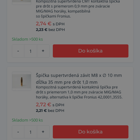
Kompozitná supertvrdená CMT kontaktná špička
pre drôt s priemerom 0,9 mm pre zváracie
MIG/MAG horáky, kompatibilná
so špičkami Fronius.
2,74
€
s DPH
2,23
€
bez DPH
Skladom >500 ks
-
+
Do košíka
Špička supertvrdená závit M8 x ∅ 10 mm
dĺžka 35 mm pre drôt 1,0 mm
Kompozitná supertvrdená kontaktná špička pre
drôt s priemerom 1,0 mm pre zváracie MIG/MAG
horáky, alternatíva k špičke Fronius 42,0001,3555.
2,72
€
s DPH
2,21
€
bez DPH
Skladom >500 ks
-
+
Do košíka