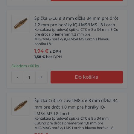
Špička E-Cu ø 8 mm dĺžka 34 mm pre drôt
1,2 mm pre horáky iQ-LMS/LMS L8 Lorch
Kontaktná (prúdová) špička CTC ø 8 x 34 mm; E-Cu
pre drôt s priemerom 1,2 mm pre
MIG/MAG horáky iQ-LMS/LMS Lorch s hlavou
horáka L8.
1,94
€
s DPH
1,58
€
bez DPH
Skladom >60 ks
-
+
Do košíka
Špička CuCrZr závit M8 x ø 8 mm dĺžka 34
mm pre drôt 1,0 mm pre horáky iQ-
LMS/LMS L8 Lorch
Kontaktná (prúdová) špička CTC ø 8 x 34 mm;
CuCrZr pre drôt s priemerom 1,0 mm pre
MIG/MAG horáky LMS Lorch s hlavou horáka L8.