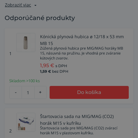
Zobraziť viac
Odporúčané produkty
Kónická plynová hubica ø 12/18 x 53 mm
MB 15
Zúžená plynová hubica pre MIG/MAG horáky MB
1
15, násuvná na pružinu. Je vhodná pre zváranie
kútových zvarov.
1,95
€
s DPH
1,59
€
bez DPH
Skladom >100 ks
-
+
Do košíka
Štartovacia sada na MIG/MAG (CO2)
horák M15 v kufríku
Štartovacia sada pre MIG/MAG (CO2) zvárací
2
horák M15 v plastovom kufríku.