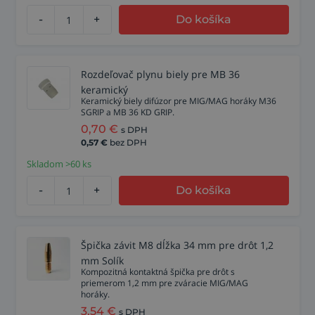
-
+
Do košíka
Rozdeľovač plynu biely pre MB 36
keramický
Keramický biely difúzor pre MIG/MAG horáky M36
SGRIP a MB 36 KD GRIP.
0,70
€
s DPH
0,57
€
bez DPH
Skladom >60 ks
-
+
Do košíka
Špička závit M8 dĺžka 34 mm pre drôt 1,2
mm Solík
Kompozitná kontaktná špička pre drôt s
priemerom 1,2 mm pre zváracie MIG/MAG
horáky.
3,54
€
s DPH