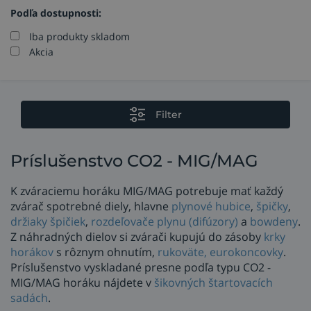
Podľa dostupnosti:
Iba produkty skladom
Akcia
Filter
Príslušenstvo CO2 - MIG/MAG
K zváraciemu horáku MIG/MAG potrebuje mať každý
zvárač spotrebné diely, hlavne
plynové hubice
,
špičky
,
držiaky špičiek
,
rozdeľovače plynu (difúzory)
a
bowdeny
.
Z náhradných dielov si zvárači kupujú do zásoby
krky
horákov
s rôznym ohnutím,
rukoväte, eurokoncovky
.
Príslušenstvo vyskladané presne podľa typu CO2 -
MIG/MAG horáku nájdete v
šikovných štartovacích
sadách
.