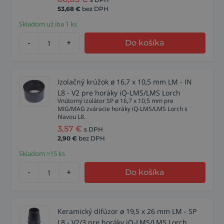
53,68
€
bez DPH
Skladom už iba 1 ks
-
+
Do košíka
Izolačný krúžok ø 16,7 x 10,5 mm LM - IN
L8 - V2 pre horáky iQ-LMS/LMS Lorch
Vnútorný izolátor SP ø 16,7 x 10,5 mm pre
MIG/MAG zváracie horáky iQ-LMS/LMS Lorch s
hlavou L8.
3,57
€
s DPH
2,90
€
bez DPH
Skladom >15 ks
-
+
Do košíka
Keramický difúzor ø 19,5 x 26 mm LM - SP
L8 - V2/3 pre horáky iQ-LMS/LMS Lorch