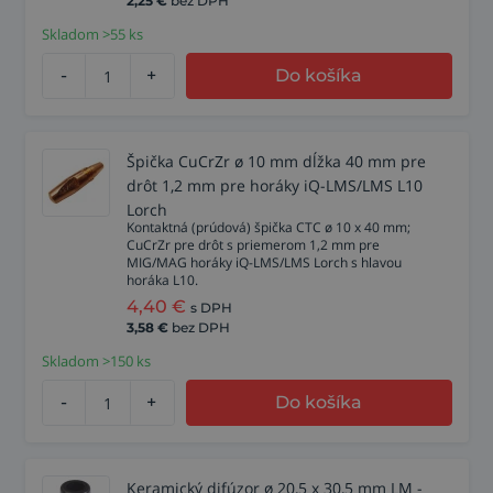
2,25
€
bez DPH
Skladom >55 ks
-
+
Do košíka
Špička CuCrZr ø 10 mm dĺžka 40 mm pre
drôt 1,2 mm pre horáky iQ-LMS/LMS L10
Lorch
Kontaktná (prúdová) špička CTC ø 10 x 40 mm;
CuCrZr pre drôt s priemerom 1,2 mm pre
MIG/MAG horáky iQ-LMS/LMS Lorch s hlavou
horáka L10.
4,40
€
s DPH
3,58
€
bez DPH
Skladom >150 ks
-
+
Do košíka
Keramický difúzor ø 20,5 x 30,5 mm LM -