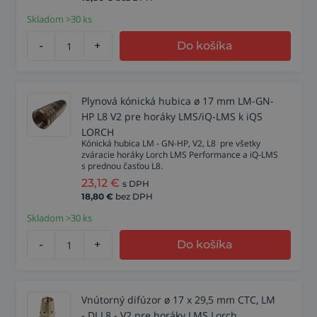
Skladom >30 ks
-
+
Do košíka
Plynová kónická hubica ø 17 mm LM-GN-
HP L8 V2 pre horáky LMS/iQ-LMS k iQS
LORCH
Kónická hubica LM - GN-HP, V2, L8 pre všetky
zváracie horáky Lorch LMS Performance a iQ-LMS
s prednou časťou L8.
23,12
€
s DPH
18,80
€
bez DPH
Skladom >30 ks
-
+
Do košíka
Vnútorný difúzor ø 17 x 29,5 mm CTC, LM
- DI L8 - V2 pre horáky LMS Lorch