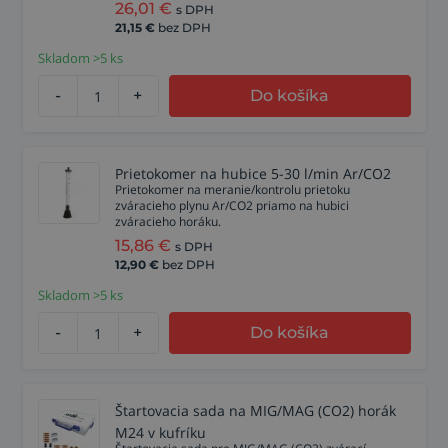
26,01
€
s DPH
21,15
€
bez DPH
Skladom >5 ks
-
+
Do košíka
Prietokomer na hubice 5-30 l/min Ar/CO2
Prietokomer na meranie/kontrolu prietoku
zváracieho plynu Ar/CO2 priamo na hubici
zváracieho horáku.
15,86
€
s DPH
12,90
€
bez DPH
Skladom >5 ks
-
+
Do košíka
Štartovacia sada na MIG/MAG (CO2) horák
M24 v kufríku