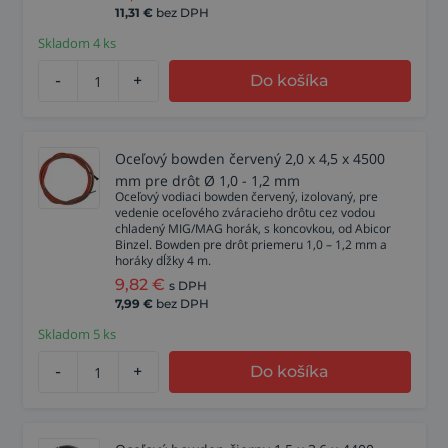
11,31
€
bez DPH
Skladom 4 ks
-
+
Do košíka
Oceľový bowden červený 2,0 x 4,5 x 4500
mm pre drôt Ø 1,0 - 1,2 mm
Oceľový vodiaci bowden červený, izolovaný, pre
vedenie oceľového zváracieho drôtu cez vodou
chladený MIG/MAG horák, s koncovkou, od Abicor
Binzel. Bowden pre drôt priemeru 1,0 – 1,2 mm a
horáky dĺžky 4 m.
9,82
€
s DPH
7,99
€
bez DPH
Skladom 5 ks
-
+
Do košíka