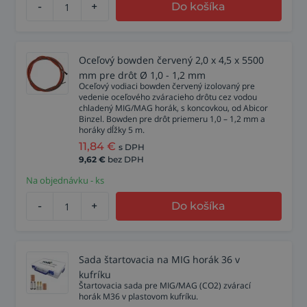
-
+
Do košíka
Oceľový bowden červený 2,0 x 4,5 x 5500
mm pre drôt Ø 1,0 - 1,2 mm
Oceľový vodiaci bowden červený izolovaný pre
vedenie oceľového zváracieho drôtu cez vodou
chladený MIG/MAG horák, s koncovkou, od Abicor
Binzel. Bowden pre drôt priemeru 1,0 – 1,2 mm a
horáky dĺžky 5 m.
11,84
€
s DPH
9,62
€
bez DPH
Na objednávku - ks
-
+
Do košíka
Sada štartovacia na MIG horák 36 v
kufríku
Štartovacia sada pre MIG/MAG (CO2) zvárací
horák M36 v plastovom kufríku.