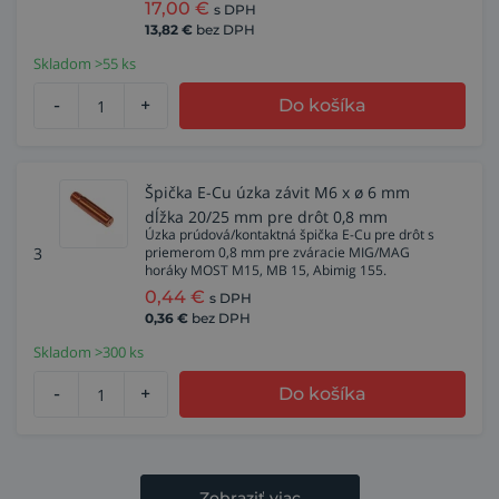
17,00
€
s DPH
13,82
€
bez DPH
Skladom >55 ks
-
+
Do košíka
Špička E-Cu úzka závit M6 x ø 6 mm
dĺžka 20/25 mm pre drôt 0,8 mm
Úzka prúdová/kontaktná špička E-Cu pre drôt s
3
priemerom 0,8 mm pre zváracie MIG/MAG
horáky MOST M15, MB 15, Abimig 155.
0,44
€
s DPH
0,36
€
bez DPH
Skladom >300 ks
-
+
Do košíka
Zobraziť viac