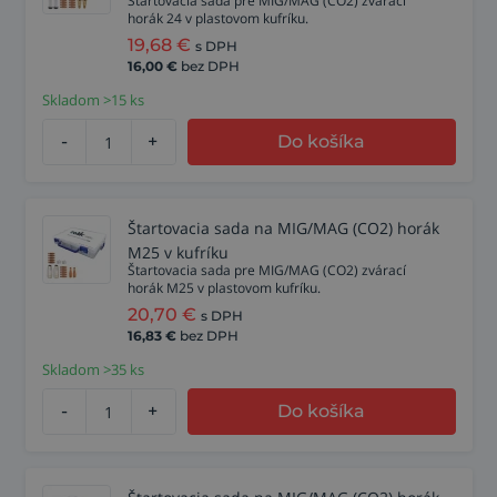
Štartovacia sada pre MIG/MAG (CO2) zvárací
horák 24 v plastovom kufríku.
19,68
€
s DPH
16,00
€
bez DPH
Skladom >15 ks
-
+
Do košíka
Štartovacia sada na MIG/MAG (CO2) horák
M25 v kufríku
Štartovacia sada pre MIG/MAG (CO2) zvárací
horák M25 v plastovom kufríku.
20,70
€
s DPH
16,83
€
bez DPH
Skladom >35 ks
-
+
Do košíka