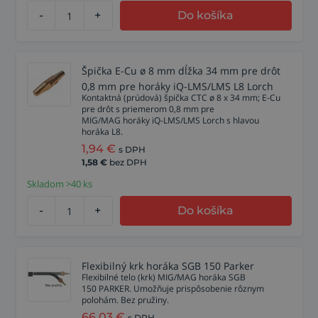
-
+
Do košíka
Špička E-Cu ø 8 mm dĺžka 34 mm pre drôt
0,8 mm pre horáky iQ-LMS/LMS L8 Lorch
Kontaktná (prúdová) špička CTC ø 8 x 34 mm; E-Cu
pre drôt s priemerom 0,8 mm pre
MIG/MAG horáky iQ-LMS/LMS Lorch s hlavou
horáka L8.
1,94
€
s DPH
1,58
€
bez DPH
Skladom >40 ks
-
+
Do košíka
Flexibilný krk horáka SGB 150 Parker
Flexibilné telo (krk) MIG/MAG horáka SGB
150 PARKER. Umožňuje prispôsobenie rôznym
polohám. Bez pružiny.
66,03
€
s DPH