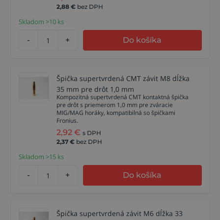
2,88
€
bez DPH
Skladom >10 ks
-
+
Do košíka
Špička supertvrdená CMT závit M8 dĺžka
35 mm pre drôt 1,0 mm
Kompozitná supertvrdená CMT kontaktná špička
pre drôt s priemerom 1,0 mm pre zváracie
MIG/MAG horáky, kompatibilná so špičkami
Fronius.
2,92
€
s DPH
2,37
€
bez DPH
Skladom >15 ks
-
+
Do košíka
Špička supertvrdená závit M6 dĺžka 33