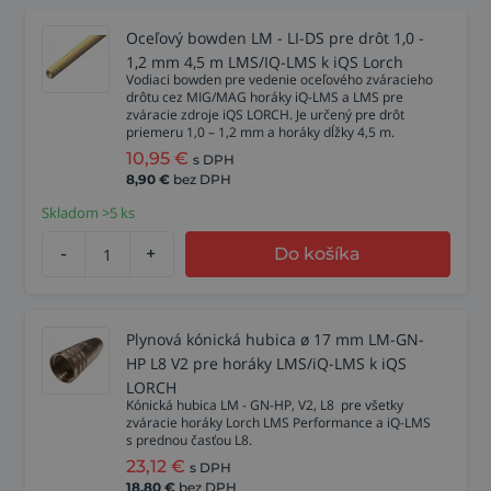
Oceľový bowden LM - LI-DS pre drôt 1,0 -
1,2 mm 4,5 m LMS/IQ-LMS k iQS Lorch
Vodiaci bowden pre vedenie oceľového zváracieho
drôtu cez MIG/MAG horáky iQ-LMS a LMS pre
zváracie zdroje iQS LORCH. Je určený pre drôt
priemeru 1,0 – 1,2 mm a horáky dĺžky 4,5 m.
10,95
€
s DPH
8,90
€
bez DPH
Skladom >5 ks
-
+
Do košíka
Plynová kónická hubica ø 17 mm LM-GN-
HP L8 V2 pre horáky LMS/iQ-LMS k iQS
LORCH
Kónická hubica LM - GN-HP, V2, L8 pre všetky
zváracie horáky Lorch LMS Performance a iQ-LMS
s prednou časťou L8.
23,12
€
s DPH
18,80
€
bez DPH