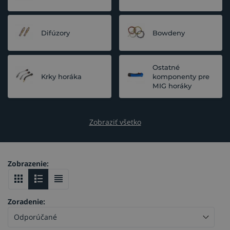
Difúzory
Bowdeny
Ostatné
Krky horáka
komponenty pre
MIG horáky
Zobraziť všetko
Zobrazenie:
Zoradenie: