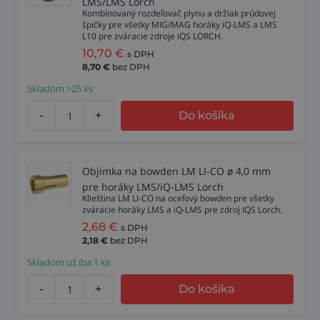
LMS/LMS Lorch
Kombinovaný rozdeľovač plynu a držiak prúdovej
špičky pre všetky MIG/MAG horáky iQ-LMS a LMS
L10 pre zváracie zdroje iQS LORCH.
10,70
€
s DPH
8,70
€
bez DPH
Skladom >25 ks
-
+
Do košíka
Objímka na bowden LM LI-CO ø 4,0 mm
pre horáky LMS/iQ-LMS Lorch
Klieština LM LI-CO na oceľový bowden pre všetky
zváracie horáky LMS a iQ-LMS pre zdroj IQS Lorch.
2,68
€
s DPH
2,18
€
bez DPH
Skladom už iba 1 ks
-
+
Do košíka