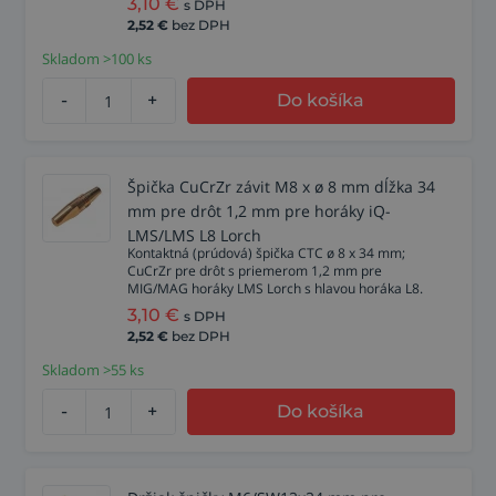
3,10
€
s DPH
2,52
€
bez DPH
Skladom >100 ks
-
+
Do košíka
Špička CuCrZr závit M8 x ø 8 mm dĺžka 34
mm pre drôt 1,2 mm pre horáky iQ-
LMS/LMS L8 Lorch
Kontaktná (prúdová) špička CTC ø 8 x 34 mm;
CuCrZr pre drôt s priemerom 1,2 mm pre
MIG/MAG horáky LMS Lorch s hlavou horáka L8.
3,10
€
s DPH
2,52
€
bez DPH
Skladom >55 ks
-
+
Do košíka