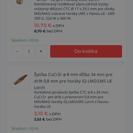
Kombinovaný rozdeľovač plynu (držiak trysky,
vnútorný difúzor) CTC Ø 17 x 29,5 mm pre všetky
MIG/MAG zváracie horáky LMS s hlavou L8 - LMS
300 G, 320 W a 400 W.
10,70
€
s DPH
8,70
€
bez DPH
Skladom >20 ks
-
+
Do košíka
Špička CuCrZr ø 8 mm dĺžka 34 mm pre
drôt 0,8 mm pre horáky iQ-LMS/LMS L8
Lorch
Kontaktná (prúdová) špička CTC ø 8 x 34 mm;
CuCrZr pre drôt s priemerom 0,8 mm pre
MIG/MAG horáky iQ-LMS/LMS Lorch s hlavou
horáka L8.
3,10
€
s DPH
2,52
€
bez DPH
Skladom >20 ks