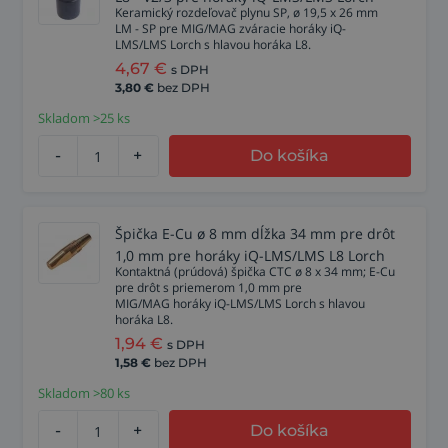
Keramický rozdeľovač plynu SP, ø 19,5 x 26 mm
LM - SP pre MIG/MAG zváracie horáky iQ-
LMS/LMS Lorch s hlavou horáka L8.
4,67
€
s DPH
3,80
€
bez DPH
Skladom >25 ks
-
+
Do košíka
Špička E-Cu ø 8 mm dĺžka 34 mm pre drôt
1,0 mm pre horáky iQ-LMS/LMS L8 Lorch
Kontaktná (prúdová) špička CTC ø 8 x 34 mm; E-Cu
pre drôt s priemerom 1,0 mm pre
MIG/MAG horáky iQ-LMS/LMS Lorch s hlavou
horáka L8.
1,94
€
s DPH
1,58
€
bez DPH
Skladom >80 ks
-
+
Do košíka