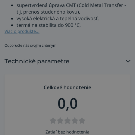
supertvrdená úprava CMT (Cold Metal Transfer -
t.j. prenos studeného kovu),
vysoká elektrická a tepelná vodivosť,
termálna stabilita do 900 °C,
Viac o produkte...
pamäťová štruktúra - žiadna zmena v
mikroštruktúre, po zohriatí (1000 °C/1 h)
schopnosť vrátiť sa do pôvodného stavu,
Odporučte nás svojím známym
extrémna tvrdosť a pevnosť pri izbovej teplote,
vysoká odolnosť voči opotrebeniu.
Technické parametre
Celkové hodnotenie
0,0
Zatiaľ bez hodnotenia