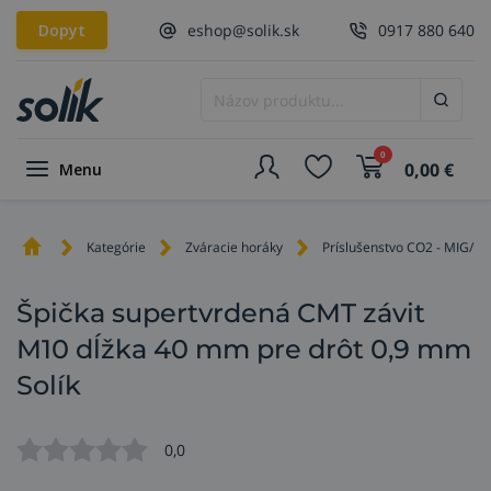
Dopyt
eshop@solik.sk
0917 880 640
0
0,00
€
Menu
Kategórie
Zváracie horáky
Príslušenstvo CO2 - MIG/M
Špička supertvrdená CMT závit
M10 dĺžka 40 mm pre drôt 0,9 mm
Solík
0,0