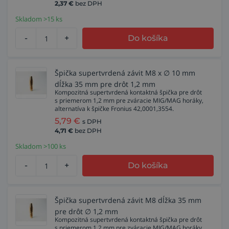
2,37
€
bez DPH
Skladom >15 ks
-
+
Do košíka
Špička supertvrdená závit M8 x ∅ 10 mm
dĺžka 35 mm pre drôt 1,2 mm
Kompozitná supertvrdená kontaktná špička pre drôt
s priemerom 1,2 mm pre zváracie MIG/MAG horáky,
alternatíva k špičke Fronius 42,0001,3554.
5,79
€
s DPH
4,71
€
bez DPH
Skladom >100 ks
-
+
Do košíka
Špička supertvrdená závit M8 dĺžka 35 mm
pre drôt ∅ 1,2 mm
Kompozitná supertvrdená kontaktná špička pre drôt
s priemerom 1,2 mm pre zváracie MIG/MAG horáky,