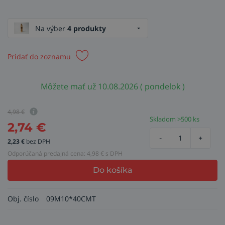
Na výber
4 produkty
Pridať do zoznamu
Môžete mať už 10.08.2026 ( pondelok )
4,98
€
Skladom >500 ks
2,74
€
-
+
2,23
€
bez DPH
Odporúčaná predajná cena:
4,98
€ s DPH
Do košíka
Obj. číslo
09M10*40CMT