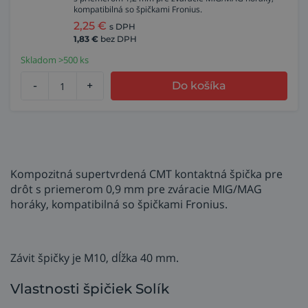
kompatibilná so špičkami Fronius.
2,25
€
s DPH
1,83
€
bez DPH
Skladom >500 ks
-
+
Do košíka
Kompozitná supertvrdená CMT kontaktná špička pre
drôt s priemerom 0,9 mm pre zváracie MIG/MAG
horáky, kompatibilná so špičkami Fronius.
Závit špičky je M10, dĺžka 40 mm.
Vlastnosti špičiek Solík