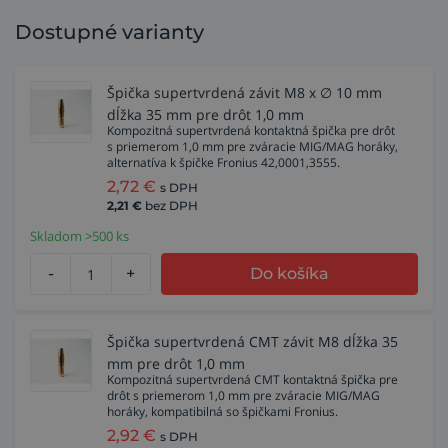
Dostupné varianty
Špička supertvrdená závit M8 x ∅ 10 mm
dĺžka 35 mm pre drôt 1,0 mm
Kompozitná supertvrdená kontaktná špička pre drôt
s priemerom 1,0 mm pre zváracie MIG/MAG horáky,
alternatíva k špičke Fronius 42,0001,3555.
2,72
€
s DPH
2,21
€
bez DPH
Skladom >500 ks
-
+
Do košíka
Špička supertvrdená CMT závit M8 dĺžka 35
mm pre drôt 1,0 mm
Kompozitná supertvrdená CMT kontaktná špička pre
drôt s priemerom 1,0 mm pre zváracie MIG/MAG
horáky, kompatibilná so špičkami Fronius.
2,92
€
s DPH