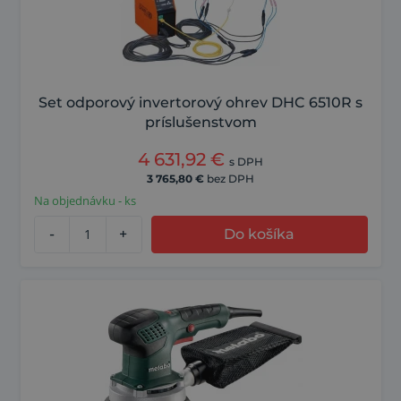
Set odporový invertorový ohrev DHC 6510R s
príslušenstvom
4 631,92
€
s DPH
3 765,80
€
bez DPH
Na objednávku - ks
-
+
Do košíka