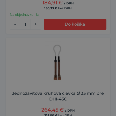
184,91
€
s DPH
150,33
€
bez DPH
Na objednávku - ks
-
+
Do košíka
Jednozávitová kruhová cievka Ø 35 mm pre
DHI-45C
264,45
€
s DPH
215,00
€
bez DPH