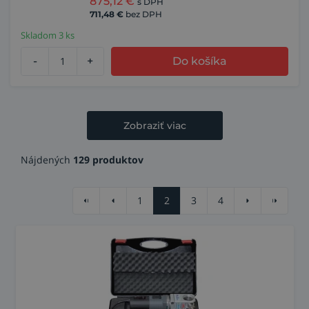
875,12
€
s DPH
711,48
€
bez DPH
Skladom 3 ks
-
+
Do košíka
Zobraziť viac
Nájdených
129 produktov
1
2
3
4