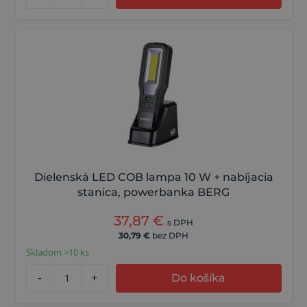
Dielenská LED COB lampa 10 W + nabíjacia
stanica, powerbanka BERG
37,87
€
s DPH
30,79
€
bez DPH
Skladom >10 ks
-
+
Do košíka