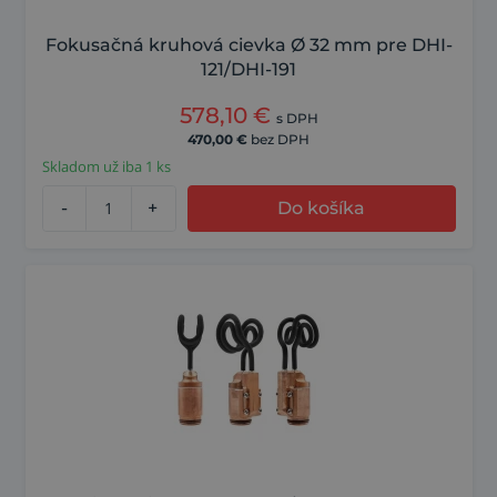
Fokusačná kruhová cievka Ø 32 mm pre DHI-
121/DHI-191
578,10
€
s DPH
470,00
€
bez DPH
Skladom už iba 1 ks
-
+
Do košíka