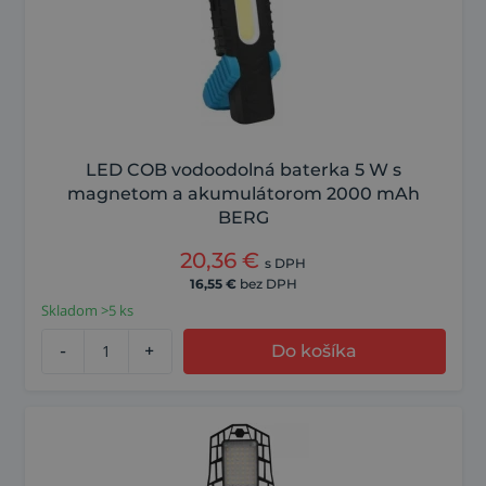
LED COB vodoodolná baterka 5 W s
magnetom a akumulátorom 2000 mAh
BERG
20,36
€
s DPH
16,55
€
bez DPH
Skladom >5 ks
-
+
Do košíka