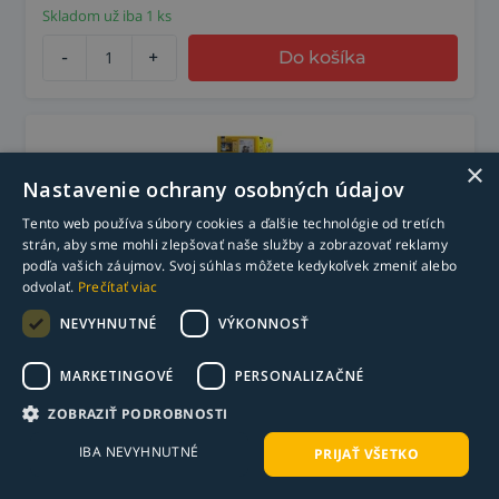
Skladom už iba 1 ks
-
+
Do košíka
×
Nastavenie ochrany osobných údajov
Tento web používa súbory cookies a ďalšie technológie od tretích
strán, aby sme mohli zlepšovať naše služby a zobrazovať reklamy
podľa vašich záujmov. Svoj súhlas môžete kedykoľvek zmeniť alebo
odvolať.
Prečítať viac
NEVYHNUTNÉ
VÝKONNOSŤ
Stojan produktov Profitmaker 23 Strong
MARKETINGOVÉ
PERSONALIZAČNÉ
Hand Tools
ZOBRAZIŤ PODROBNOSTI
2 769,63
€
s DPH
2 251,73
€
bez DPH
IBA NEVYHNUTNÉ
PRIJAŤ VŠETKO
Skladom už iba 1 ks