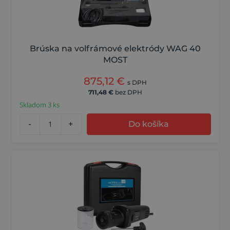
Brúska na volfrámové elektródy WAG 40
MOST
875,12
€
s DPH
711,48
€
bez DPH
Skladom 3 ks
-
+
Do košíka