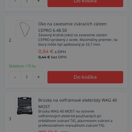
-
+
Do košíka
Oko na zavesenie zváracích zásten
CEPRO 6.48.50
Závesný krúžok (oko) na zavesenie zásten
2
CEPRO vyrobený z ocele. Maximálny priemer, na
ktorý môže byť aplikovaný je 33,7 mm.
0,54
€
s DPH
0,44
€
bez DPH
Skladom >75 ks
-
+
Do košíka
Brúska na volfrámové elektródy WAG 40
MOST
Brúska WAG 40 MOST na ostrenie
volfrámových elektród používaných pri
3
orbitálnom zváraní TIG, plazmovom zváraní a
profesionálnom manuálnom zváraní TIG.