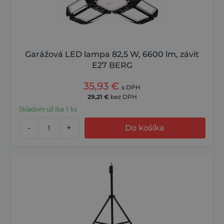
Garážová LED lampa 82,5 W, 6600 lm, závit
E27 BERG
35,93
€
s DPH
29,21
€
bez DPH
Skladom už iba 1 ks
-
+
Do košíka