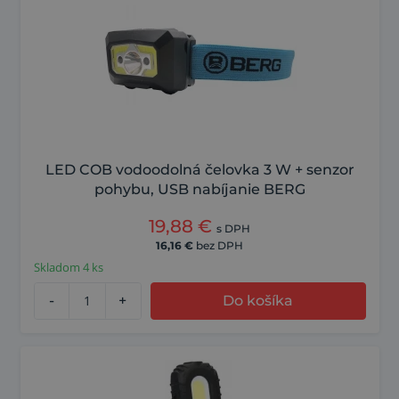
LED COB vodoodolná čelovka 3 W + senzor
pohybu, USB nabíjanie BERG
19,88
€
s DPH
16,16
€
bez DPH
Skladom 4 ks
-
+
Do košíka