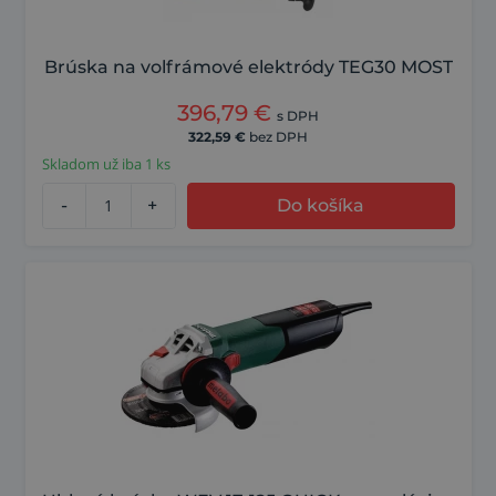
Brúska na volfrámové elektródy TEG30 MOST
396,79
€
s DPH
322,59
€
bez DPH
Skladom už iba 1 ks
-
+
Do košíka