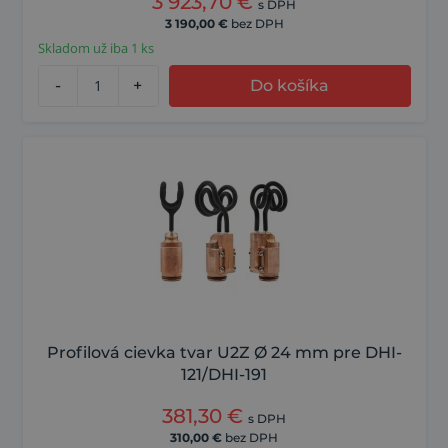
3 923,70
€
s DPH
3 190,00
€
bez DPH
Skladom už iba 1 ks
-
+
Do košíka
Profilová cievka tvar U2Z Ø 24 mm pre DHI-
121/DHI-191
381,30
€
s DPH
310,00
€
bez DPH