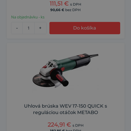
111,51
€
s DPH
90,66
€
bez DPH
Na objednávku - ks
-
+
Do košíka
Uhlová brúska WEV 17-150 QUICK s
reguláciou otáčok METABO
224,91
€
s DPH
182,85
€
bez DPH