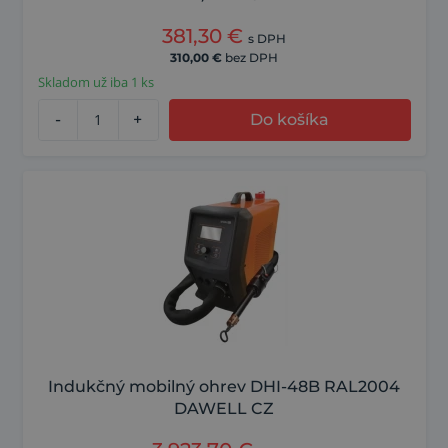
381,30
€
s DPH
310,00
€
bez DPH
Skladom už iba 1 ks
-
+
Do košíka
Indukčný mobilný ohrev DHI-48B RAL2004
DAWELL CZ