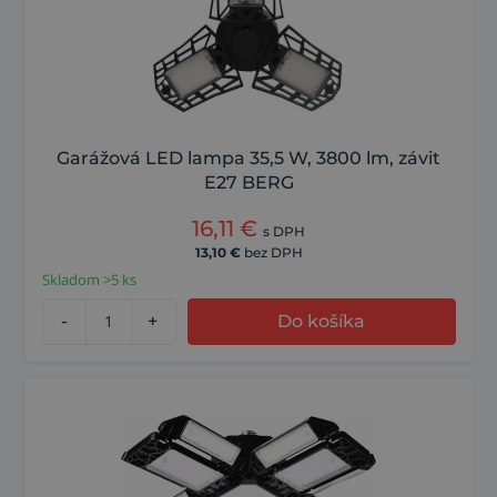
Garážová LED lampa 35,5 W, 3800 lm, závit
E27 BERG
16,11
€
s DPH
13,10
€
bez DPH
Skladom >5 ks
-
+
Do košíka