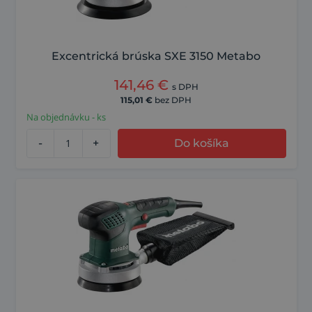
Excentrická brúska SXE 3150 Metabo
141,46
€
s DPH
115,01
€
bez DPH
Na objednávku - ks
-
+
Do košíka