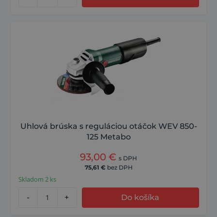
Uhlová brúska s reguláciou otáčok WEV 850-
125 Metabo
93,00
€
s DPH
75,61
€
bez DPH
Skladom 2 ks
-
+
Do košíka