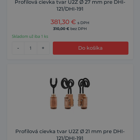
Profilová cievka tvar U2Z Ø 27 mm pre DHI-
121/DHI-191
381,30
€
s DPH
310,00
€
bez DPH
Skladom už iba 1 ks
-
+
Do košíka
Profilová cievka tvar U2Z Ø 21 mm pre DHI-
121/DHI-191