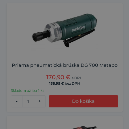
Priama pneumatická brúska DG 700 Metabo
170,90
€
s DPH
138,95
€
bez DPH
Skladom už iba 1 ks
-
+
Do košíka