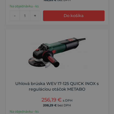
Na objednávku - ks
-
+
Do košíka
Uhlová brúska WEV 17-125 QUICK INOX s
reguláciou otáčok METABO
256,19
€
s DPH
208,29
€
bez DPH
Na objednávku - ks