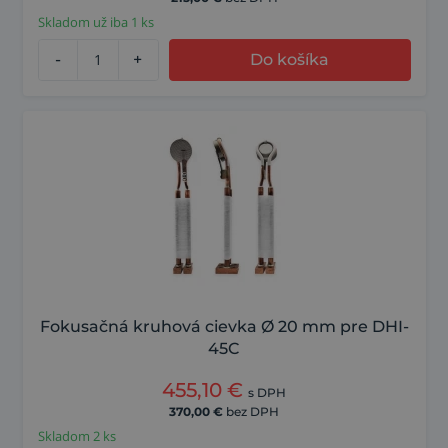
Skladom už iba 1 ks
-
+
Do košíka
Fokusačná kruhová cievka Ø 20 mm pre DHI-
45C
455,10
€
s DPH
370,00
€
bez DPH
Skladom 2 ks