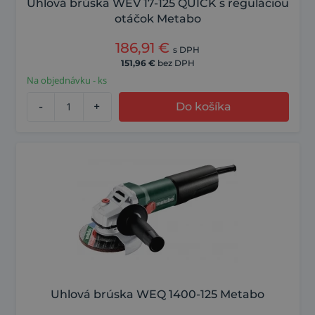
Uhlová brúska WEV 17-125 QUICK s reguláciou
otáčok Metabo
186,91
€
s DPH
151,96
€
bez DPH
Na objednávku - ks
-
+
Do košíka
Uhlová brúska WEQ 1400-125 Metabo