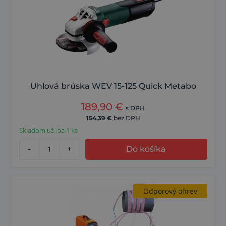
Uhlová brúska WEV 15-125 Quick Metabo
189,90
€
s DPH
154,39
€
bez DPH
Skladom už iba 1 ks
-
+
Do košíka
Odporový ohrev