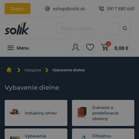
Dopyt
eshop@solik.sk
0917 880 640
0
0,00
€
Menu
Kategórie
Vybavenie dielne
Vybavenie dielne
Zváracie a
Indukčný ohrev
predeľovacie
zásteny
Vybavenie
Filtračno-