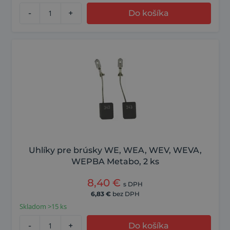
-
+
Do košíka
Uhlíky pre brúsky WE, WEA, WEV, WEVA,
WEPBA Metabo, 2 ks
8,40
€
s DPH
6,83
€
bez DPH
Skladom >15 ks
-
+
Do košíka