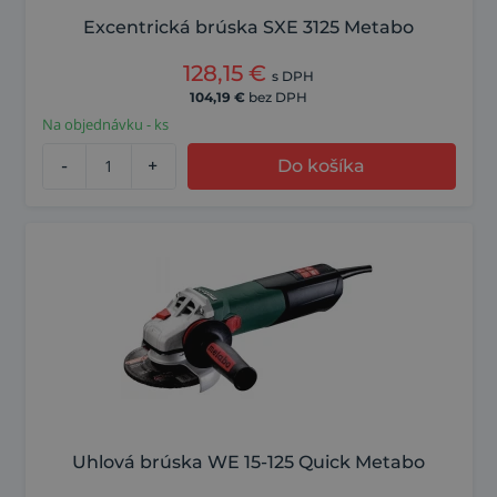
Excentrická brúska SXE 3125 Metabo
128,15
€
s DPH
104,19
€
bez DPH
Na objednávku - ks
-
+
Do košíka
Uhlová brúska WE 15-125 Quick Metabo