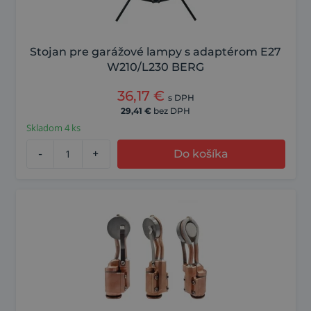
Stojan pre garážové lampy s adaptérom E27
W210/L230 BERG
36,17
€
s DPH
29,41
€
bez DPH
Skladom 4 ks
-
+
Do košíka