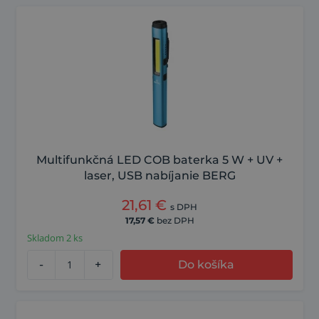
Multifunkčná LED COB baterka 5 W + UV +
laser, USB nabíjanie BERG
21,61
€
s DPH
17,57
€
bez DPH
Skladom 2 ks
-
+
Do košíka