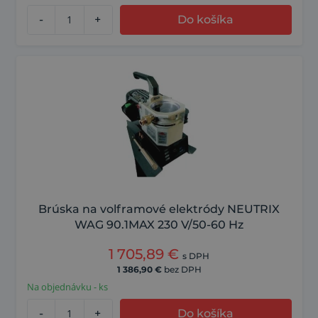
-
+
Do košíka
Brúska na volframové elektródy NEUTRIX
WAG 90.1MAX 230 V/50-60 Hz
1 705,89
€
s DPH
1 386,90
€
bez DPH
Na objednávku - ks
-
+
Do košíka