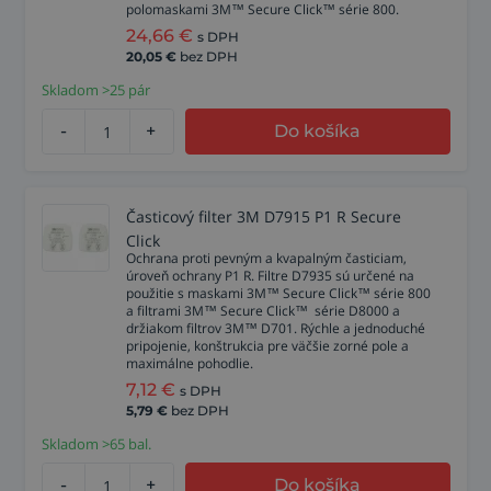
polomaskami 3M™ Secure Click™ série 800.
24,66
€
s DPH
20,05
€
bez DPH
Skladom >25 pár
-
+
Do košíka
Časticový filter 3M D7915 P1 R Secure
Click
Ochrana proti pevným a kvapalným časticiam,
úroveň ochrany P1 R. Filtre D7935 sú určené na
použitie s maskami 3M™ Secure Click™ série 800
a filtrami 3M™ Secure Click™ série D8000 a
držiakom filtrov 3M™ D701. Rýchle a jednoduché
pripojenie, konštrukcia pre väčšie zorné pole a
maximálne pohodlie.
7,12
€
s DPH
5,79
€
bez DPH
Skladom >65 bal.
-
+
Do košíka