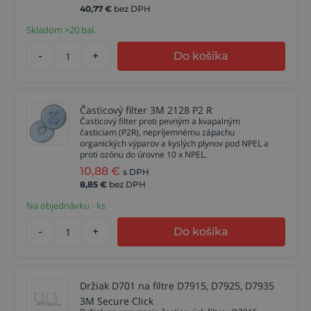
40,77
€
bez DPH
Skladom >20 bal.
-
+
Do košíka
Časticový filter 3M 2128 P2 R
Časticový filter proti pevným a kvapalným
časticiam (P2R), nepríjemnému zápachu
organických výparov a kyslých plynov pod NPEL a
proti ozónu do úrovne 10 x NPEL.
10,88
€
s DPH
8,85
€
bez DPH
Na objednávku - ks
-
+
Do košíka
Držiak D701 na filtre D7915, D7925, D7935
3M Secure Click