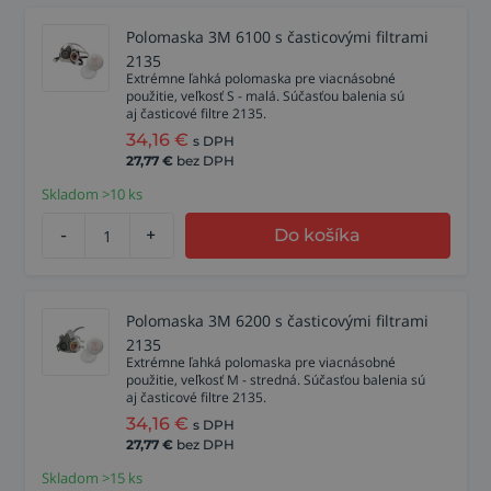
Polomaska 3M 6100 s časticovými filtrami
2135
Extrémne ľahká polomaska pre viacnásobné
použitie, veľkosť S - malá. Súčasťou balenia sú
aj časticové filtre 2135.
34,16
€
s DPH
27,77
€
bez DPH
Skladom >10 ks
-
+
Do košíka
Polomaska 3M 6200 s časticovými filtrami
2135
Extrémne ľahká polomaska pre viacnásobné
použitie, veľkosť M - stredná. Súčasťou balenia sú
aj časticové filtre 2135.
34,16
€
s DPH
27,77
€
bez DPH
Skladom >15 ks