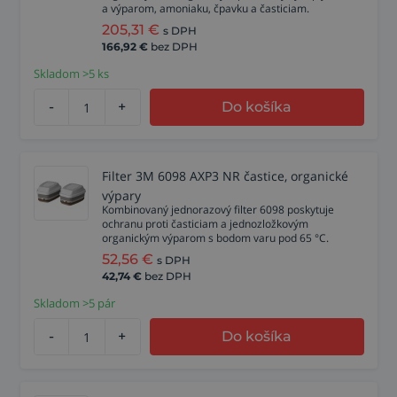
a výparom, amoniaku, čpavku a časticiam.
205,31
€
s DPH
166,92
€
bez DPH
Skladom >5 ks
-
+
Do košíka
Filter 3M 6098 AXP3 NR častice, organické
výpary
Kombinovaný jednorazový filter 6098 poskytuje
ochranu proti časticiam a jednozložkovým
organickým výparom s bodom varu pod 65 °C.
52,56
€
s DPH
42,74
€
bez DPH
Skladom >5 pár
-
+
Do košíka