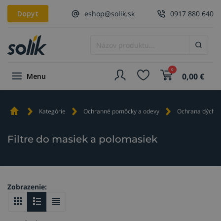
Dopyt
eshop@solik.sk
0917 880 640
0
0,00
€
Menu
Kategórie
Ochranné pomôcky a odevy
Ochrana dýchací
Filtre do masiek a polomasiek
Zobrazenie: