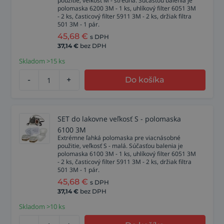
použitie, veľkosť M - stredná. Súčasťou balenia je
polomaska 6200 3M - 1 ks, uhlíkový filter 6051 3M
- 2 ks, časticový filter 5911 3M - 2 ks, držiak filtra
501 3M - 1 pár.
45,68
€
s DPH
37,14
€
bez DPH
Skladom >15 ks
-
+
Do košíka
SET do lakovne veľkosť S - polomaska
6100 3M
Extrémne ľahká polomaska pre viacnásobné
použitie, veľkosť S - malá. Súčasťou balenia je
polomaska 6100 3M - 1 ks, uhlíkový filter 6051 3M
- 2 ks, časticový filter 5911 3M - 2 ks, držiak filtra
501 3M - 1 pár.
45,68
€
s DPH
37,14
€
bez DPH
Skladom >10 ks