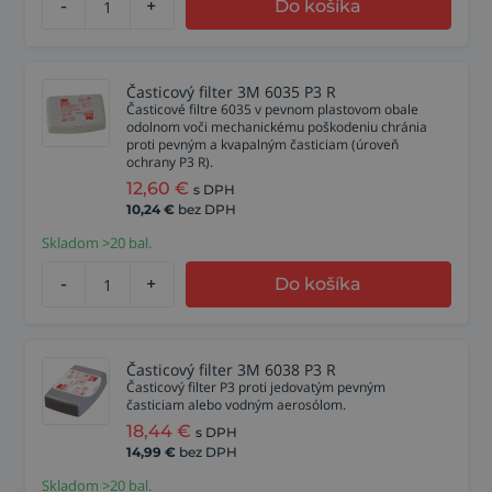
-
+
Do košíka
Časticový filter 3M 6035 P3 R
Časticové filtre 6035 v pevnom plastovom obale
odolnom voči mechanickému poškodeniu chránia
proti pevným a kvapalným časticiam (úroveň
ochrany P3 R).
12,60
€
s DPH
10,24
€
bez DPH
Skladom >20 bal.
-
+
Do košíka
Časticový filter 3M 6038 P3 R
Časticový filter P3 proti jedovatým pevným
časticiam alebo vodným aerosólom.
18,44
€
s DPH
14,99
€
bez DPH
Skladom >20 bal.