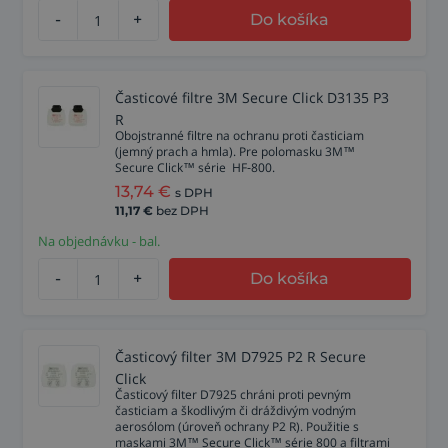
-
+
Do košíka
Časticové filtre 3M Secure Click D3135 P3
R
Obojstranné filtre na ochranu proti časticiam
(jemný prach a hmla). Pre polomasku 3M™
Secure Click™ série HF‑800.
13,74
€
s DPH
11,17
€
bez DPH
Na objednávku - bal.
-
+
Do košíka
Časticový filter 3M D7925 P2 R Secure
Click
Časticový filter D7925 chráni proti pevným
časticiam a škodlivým či dráždivým vodným
aerosólom (úroveň ochrany P2 R). Použitie s
maskami 3M™ Secure Click™ série 800 a filtrami