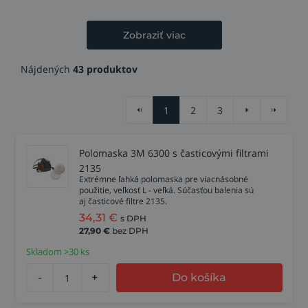
Zobraziť viac
Nájdených
43 produktov
1
2
3
Polomaska 3M 6300 s časticovými filtrami
2135
Extrémne ľahká polomaska pre viacnásobné
použitie, veľkosť L - veľká. Súčasťou balenia sú
aj časticové filtre 2135.
34,31
€
s DPH
27,90
€
bez DPH
Skladom >30 ks
-
+
Do košíka