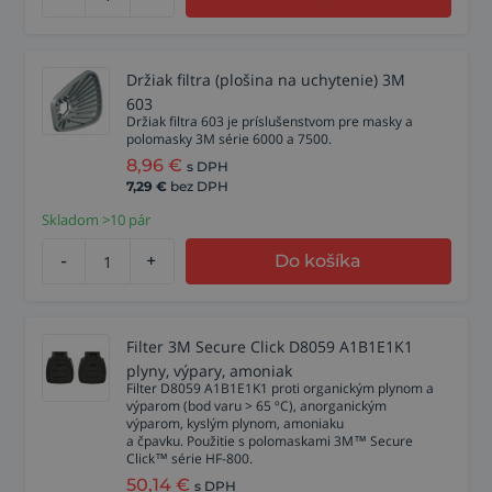
Držiak filtra (plošina na uchytenie) 3M
603
Držiak filtra 603 je príslušenstvom pre masky a
polomasky 3M série 6000 a 7500.
8,96
€
s DPH
7,29
€
bez DPH
Skladom >10 pár
-
+
Do košíka
Filter 3M Secure Click D8059 A1B1E1K1
plyny, výpary, amoniak
Filter D8059 A1B1E1K1 proti organickým plynom a
výparom (bod varu > 65 ºC), anorganickým
výparom, kyslým plynom, amoniaku
a čpavku. Použitie s polomaskami 3M™ Secure
Click™ série HF-800.
50,14
€
s DPH