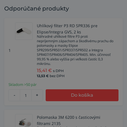
Odporúčané produkty
Uhlíkový filter P3 RD SPR336 pre
Elipse/Integra GVS, 2 ks
Náhradné uhlíkové filtre P3 proti
nepríjemným zápachom a škodlivému prachu do
polomasky a masky Elipse
1
SPR299/SPR501/SPR337/SPR502 a Integra
SPR407/SPR406/SPR404/SPR405. Min. účinnosť
99,95 % alebo vyššia pri veľkosti častíc 0,3
mikrónu.
15,41
€
s DPH
12,53
€
bez DPH
Skladom >50 pár
-
+
Do košíka
Polomaska 3M 6200 s časticovými
filtrami 2135