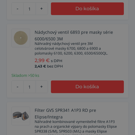
-
+
Do košíka
Nádychový ventil 6893 pre masky série
6000/6500 3M
Náhradný nádychový ventil pre 3M
celotvárové masky 6700, 6800 a 6900 a
polomasky 6100, 6200, 6300, 6500/6500QL.
2,99
€
s DPH
2,43
€
bez DPH
Skladom >50 ks
-
+
Do košíka
Filter GVS SPR341 A1P3 RD pre
Elipse/Integra
Náhradné kombinované vymeniteľné filtre A1P3
na prach a organické výpary do polomasky Elipse
SPR338 (S/M), SPR503 (M/L) a masky Elipse