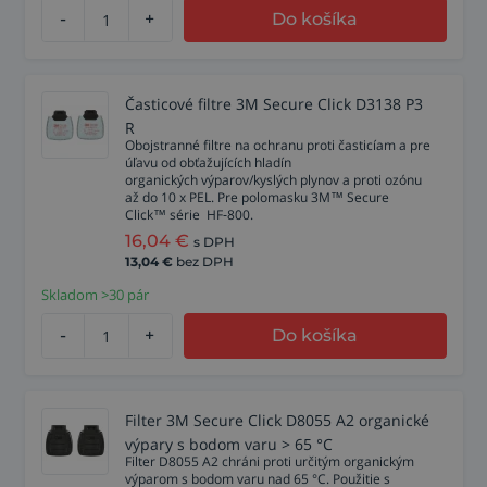
-
+
Do košíka
Časticové filtre 3M Secure Click D3138 P3
R
Obojstranné filtre na ochranu proti časticíam a pre
úľavu od obťažujících hladín
organických výparov/kyslých plynov a proti ozónu
až do 10 x PEL. Pre polomasku 3M™ Secure
Click™ série HF‑800.
16,04
€
s DPH
13,04
€
bez DPH
Skladom >30 pár
-
+
Do košíka
Filter 3M Secure Click D8055 A2 organické
výpary s bodom varu > 65 °C
Filter D8055 A2 chráni proti určitým organickým
výparom s bodom varu nad 65 °C. Použitie s