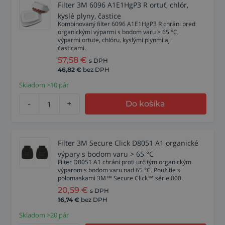
Filter 3M 6096 A1E1HgP3 R ortuť, chlór,
kyslé plyny, častice
Kombinovaný filter 6096 A1E1HgP3 R chráni pred
organickými výparmi s bodom varu > 65 °C,
výparmi ortute, chlóru, kyslými plynmi aj
časticami.
57,58
€
s DPH
46,82
€
bez DPH
Skladom >10 pár
-
+
Do košíka
Filter 3M Secure Click D8051 A1 organické
výpary s bodom varu > 65 °C
Filter D8051 A1 chráni proti určitým organickým
výparom s bodom varu nad 65 °C. Použitie s
polomaskami 3M™ Secure Click™ série 800.
20,59
€
s DPH
16,74
€
bez DPH
Skladom >20 pár