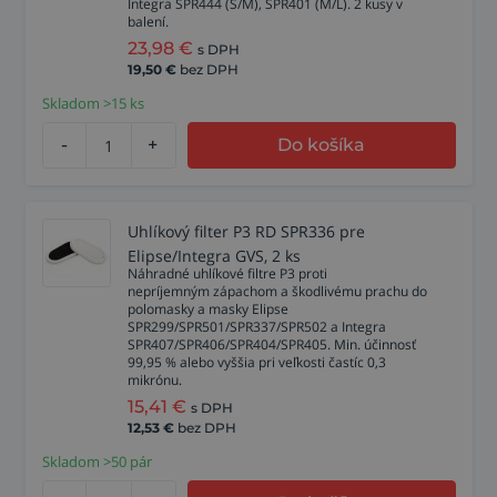
Integra SPR444 (S/M), SPR401 (M/L). 2 kusy v
balení.
23,98
€
s DPH
19,50
€
bez DPH
Skladom >15 ks
-
+
Do košíka
Uhlíkový filter P3 RD SPR336 pre
Elipse/Integra GVS, 2 ks
Náhradné uhlíkové filtre P3 proti
nepríjemným zápachom a škodlivému prachu do
polomasky a masky Elipse
SPR299/SPR501/SPR337/SPR502 a Integra
SPR407/SPR406/SPR404/SPR405. Min. účinnosť
99,95 % alebo vyššia pri veľkosti častíc 0,3
mikrónu.
15,41
€
s DPH
12,53
€
bez DPH
Skladom >50 pár