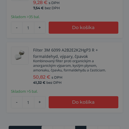
9,28
€
s DPH
7,54
€
bez DPH
Skladom >35 bal.
-
+
Do košíka
Filter 3M 6099 A2B2E2K2HgP3 R +
formaldehyd, výpary, čpavok
Kombinovaný filter proti organickým a
anorganickým výparom, kyslým plynom,
amoniaku, čpavku, formaldehydu a časticiam.
50,82
€
s DPH
41,32
€
bez DPH
Skladom >5 bal.
-
+
Do košíka