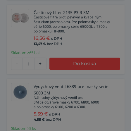
Časticový filter 2135 P3 R 3M
Časticové filtre proti pevným a kvapalným
časticiam (aerosolom). Pre polomasky a masky
série 6000, polomasky série 6500QL a 7500 a
polomasku HF-800.
16,56
€
s DPH
13,47
€
bez DPH
Skladom >65 bal.
-
+
Do košíka
Výdychový ventil 6889 pre masky série
6000 3M
Náhradný výdychový ventil pre
3M celotvárové masky 6700, 6800, 6900
a polomasky 6100, 6200 a 6300.
5,59
€
s DPH
4,55
€
bez DPH
Skladom >5 ks