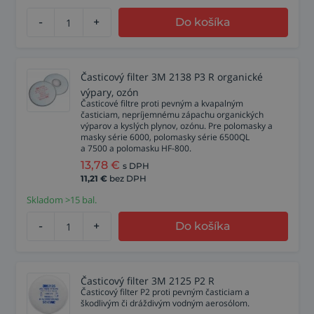
-
+
Do košíka
Časticový filter 3M 2138 P3 R organické
výpary, ozón
Časticové filtre proti pevným a kvapalným
časticiam, nepríjemnému zápachu organických
výparov a kyslých plynov, ozónu. Pre polomasky a
masky série 6000, polomasky série 6500QL
a 7500 a polomasku HF-800.
13,78
€
s DPH
11,21
€
bez DPH
Skladom >15 bal.
-
+
Do košíka
Časticový filter 3M 2125 P2 R
Časticový filter P2 proti pevným časticiam a
škodlivým či dráždivým vodným aerosólom.