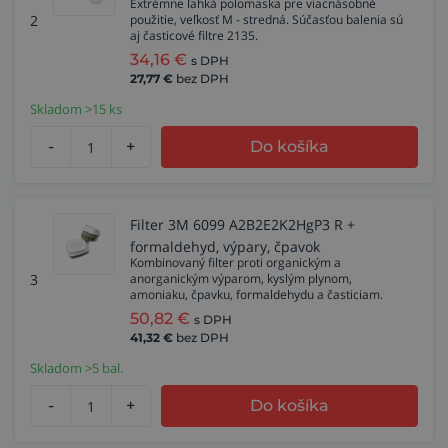
Extrémne ľahká polomaska pre viacnásobné
2
použitie, veľkosť M - stredná. Súčasťou balenia sú
aj časticové filtre 2135.
34,16
€
s DPH
27,77
€
bez DPH
Skladom >15 ks
-
+
Do košíka
Filter 3M 6099 A2B2E2K2HgP3 R +
formaldehyd, výpary, čpavok
Kombinovaný filter proti organickým a
3
anorganickým výparom, kyslým plynom,
amoniaku, čpavku, formaldehydu a časticiam.
50,82
€
s DPH
41,32
€
bez DPH
Skladom >5 bal.
-
+
Do košíka