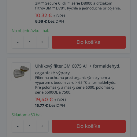
3M™ Secure Click™ série D8000 a držiakom
filtrov 3M™ D701. Rýchle a jednoduché pripojenie.
10,32
€
s DPH
8,38
€
bez DPH
Na objednávku - bal.
-
+
Do košíka
Uhlíkový filter 3M 6075 A1 + formaldehyd,
organické výpary
Filter na ochranu proti organickým plynom a
výparom s bodom varu > 65 °C a formaldehydu.
Pre polomasky a masky série 6000, polomasky
série 6500QL a 7500.
19,40
€
s DPH
15,77
€
bez DPH
Skladom >50 bal.
-
+
Do košíka