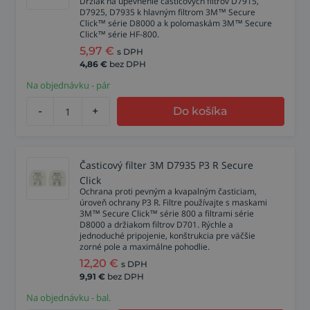
Držiak na upevnenie časticových filtrov D7915,
D7925, D7935 k hlavným filtrom 3M™ Secure
Click™ série D8000 a k polomaskám 3M™ Secure
Click™ série HF-800.
5,97
€
s DPH
4,86
€
bez DPH
Na objednávku - pár
-
+
Do košíka
Časticový filter 3M D7935 P3 R Secure
Click
Ochrana proti pevným a kvapalným časticiam,
úroveň ochrany P3 R. Filtre používajte s maskami
3M™ Secure Click™ série 800 a filtrami série
D8000 a držiakom filtrov D701. Rýchle a
jednoduché pripojenie, konštrukcia pre väčšie
zorné pole a maximálne pohodlie.
12,20
€
s DPH
9,91
€
bez DPH
Na objednávku - bal.