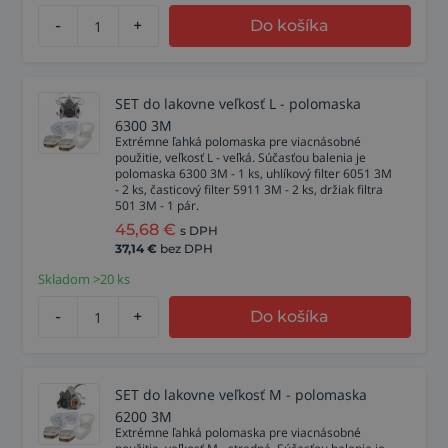
-
+
Do košíka
SET do lakovne veľkosť L - polomaska
6300 3M
Extrémne ľahká polomaska pre viacnásobné
použitie, veľkosť L - veľká. Súčasťou balenia je
polomaska 6300 3M - 1 ks, uhlíkový filter 6051 3M
- 2 ks, časticový filter 5911 3M - 2 ks, držiak filtra
501 3M - 1 pár.
45,68
€
s DPH
37,14
€
bez DPH
Skladom >20 ks
-
+
Do košíka
SET do lakovne veľkosť M - polomaska
6200 3M
Extrémne ľahká polomaska pre viacnásobné