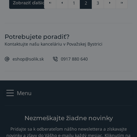
1
2
3
Zobraziť ďalších 11
Potrebujete poradiť?
Kontaktujte našu kanceláriu v Považskej Bystrici
eshop@solik.sk
0917 880 640
Menu
Nezmeškajte žiadne novinky
Pridajte sa k odberateľom nášho newslettera a získavajte
novinky a zľavy do Vášho e-mailu každý mesiac. Kliknutím na