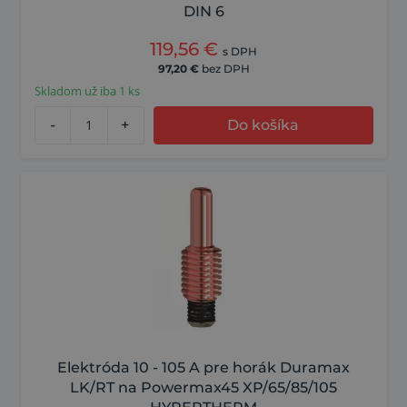
DIN 6
119,56
€
s DPH
97,20
€
bez DPH
Skladom už iba 1 ks
-
+
Do košíka
Elektróda 10 - 105 A pre horák Duramax
LK/RT na Powermax45 XP/65/85/105