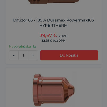
Difúzor 85 - 105 A Duramax Powermax105
HYPERTHERM
39,67
€
s DPH
32,25
€
bez DPH
Na objednávku - ks
-
+
Do košíka