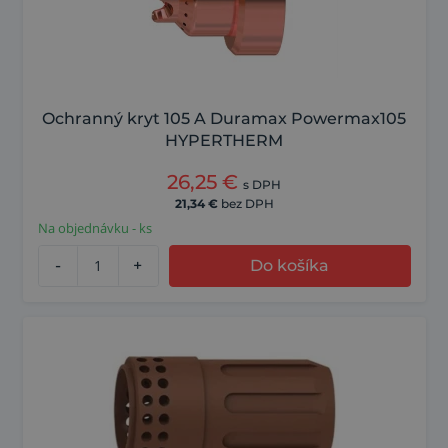
Ochranný kryt 105 A Duramax Powermax105
HYPERTHERM
26,25
€
s DPH
21,34
€
bez DPH
Na objednávku - ks
-
+
Do košíka