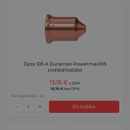
Dýza 105 A Duramax Powermax105
HYPERTHERM
13,16
€
s DPH
10,70
€
bez DPH
Na objednávku - ks
-
+
Do košíka