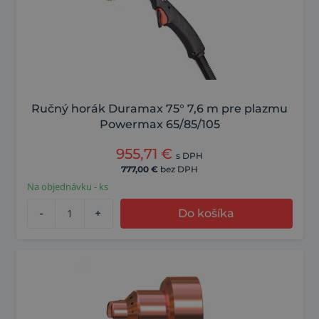
Ručný horák Duramax 75° 7,6 m pre plazmu
Powermax 65/85/105
955,71
€
s DPH
777,00
€
bez DPH
Na objednávku - ks
-
+
Do košíka