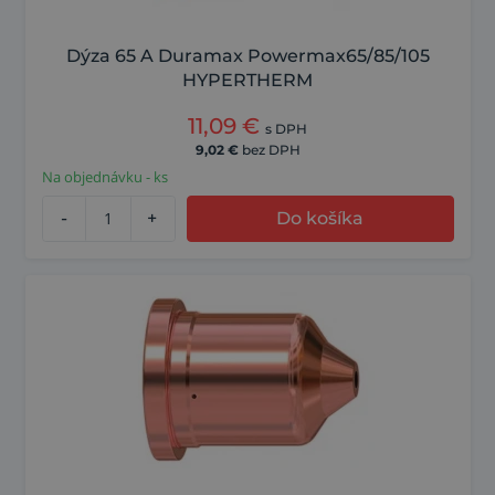
Dýza 65 A Duramax Powermax65/85/105
HYPERTHERM
11,09
€
s DPH
9,02
€
bez DPH
Na objednávku - ks
-
+
Do košíka