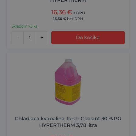
HYPERTHERM
16,36
€
s DPH
13,30
€
bez DPH
Skladom >5 ks
-
+
Do košíka
Chladiaca kvapalina Torch Coolant 30 % PG
HYPERTHERM 3,78 litra