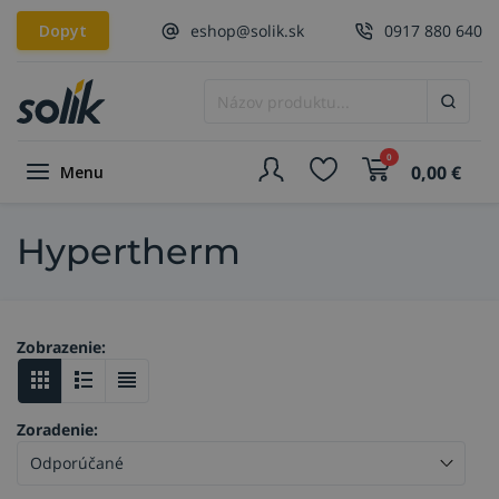
Dopyt
eshop@solik.sk
0917 880 640
0
0,00
€
Menu
Hypertherm
Zobrazenie:
Zoradenie: