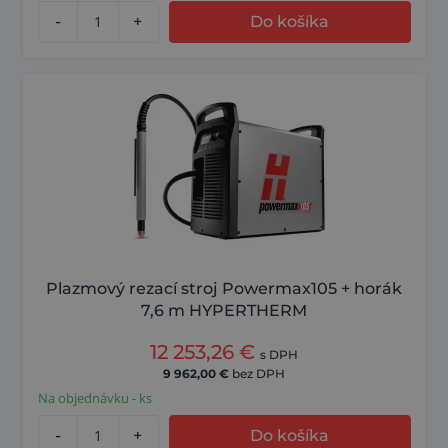
-
+
Do košíka
Plazmový rezací stroj Powermax105 + horák
7,6 m HYPERTHERM
12 253,26
€
s DPH
9 962,00
€
bez DPH
Na objednávku - ks
-
+
Do košíka