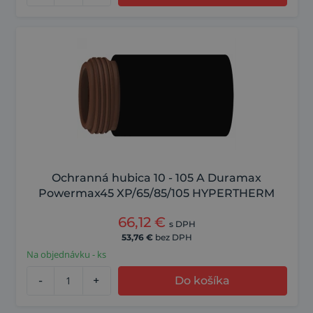
Ochranná hubica 10 - 105 A Duramax
Powermax45 XP/65/85/105 HYPERTHERM
66,12
€
s DPH
53,76
€
bez DPH
Na objednávku - ks
-
+
Do košíka