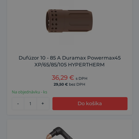
Dufúzor 10 - 85 A Duramax Powermax45
XP/65/85/105 HYPERTHERM
36,29
€
s DPH
29,50
€
bez DPH
Na objednávku - ks
-
+
Do košíka