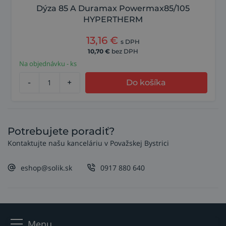
Dýza 85 A Duramax Powermax85/105
HYPERTHERM
13,16
€
s DPH
10,70
€
bez DPH
Na objednávku - ks
-
+
Do košíka
Potrebujete poradiť?
Kontaktujte našu kanceláriu v Považskej Bystrici
eshop@solik.sk
0917 880 640
Menu