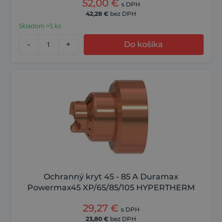
52,00
€
s DPH
42,28
€
bez DPH
Skladom >5 ks
-
+
Do košíka
Ochranný kryt 45 - 85 A Duramax
Powermax45 XP/65/85/105 HYPERTHERM
29,27
€
s DPH
23,80
€
bez DPH