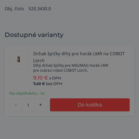
Obj. číslo
520.3430.0
Dostupné varianty
Držiak špičky dlhý pre horák LMR na COBOT
Lorch
Dlhý držiak špičky pre MIG/MAG horák LMR
pre zvárací robot COBOT Lorch.
9,10
€
s DPH
7,40
€
bez DPH
Na objednávku - ks
-
+
Do košíka