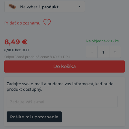
Na výber
1 produkt
Pridať do zoznamu
8,49
€
Na objednávku - ks
6,90
€
bez DPH
-
+
Odporúčaná predajná cena:
8,49
€ s DPH
Do košíka
Zadajte svoj e-mail a budeme vás informovať, keď bude
produkt dostupný.
Pošlite mi upozornenie