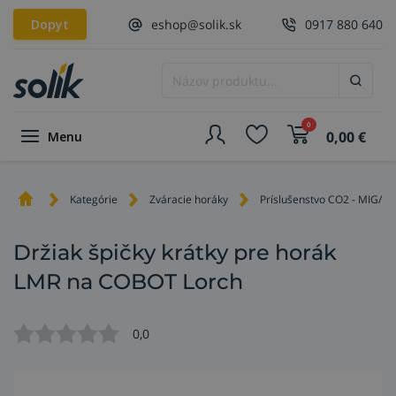
Dopyt
eshop@solik.sk
0917 880 640
0
0,00
€
Menu
Kategórie
Zváracie horáky
Príslušenstvo CO2 - MIG/M
Držiak špičky krátky pre horák
LMR na COBOT Lorch
0,0