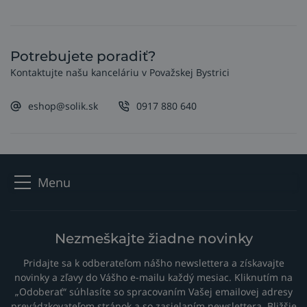
Potrebujete poradiť?
Kontaktujte našu kanceláriu v Považskej Bystrici
eshop@solik.sk
0917 880 640
Menu
Nezmeškajte žiadne novinky
Pridajte sa k odberateľom nášho newslettera a získavajte
novinky a zľavy do Vášho e-mailu každý mesiac. Kliknutím na
„Odoberať“ súhlasíte so spracovaním Vašej emailovej adresy
prevádzkovateľom stránok a so zasielaním newslettera. Bližšie