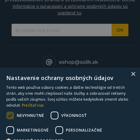
informácie o spracovaní a ochrane osobných údajov sú
uvedené tu
.
OK
eshop@solik.sk
×
Nastavenie ochrany osobných údajov
Tento web používa súbory cookies a ďalšie technológie od tretích
strán, aby sme mohli zlepšovať naše služby a zobrazovať reklamy
podľa vašich záujmov. Svoj súhlas môžete kedykoľvek zmeniť alebo
odvolať.
Prečítať viac
NEVYHNUTNÉ
VÝKONNOSŤ
MARKETINGOVÉ
PERSONALIZAČNÉ
© Copyright 2018-2025 Solík SK, s.r.o. - zváracia technika l Všetky práva