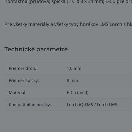
Kontaktná (prúdová) špička CTC ø 8 x 34 mm; E-Cu pre d
Pre všetky materiály a všetky typy horákov LMS Lorch s hl
Technické parametre
Priemer drôtu:
1,0 mm
Priemer špičky:
8 mm
Materiál:
E-Cu (meď)
Kompatibilné horáky:
Lorch iQ-LMS / Lorch LMS