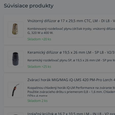
Súvisiace produkty
Vnútorný difúzor ø 17 x 29,5 mm CTC, LM - DI L8 -
Kombinovaný rozdeľovač plynu (držiak trysky, vnútorný difú
G, 320 W a 400 W.
Skladom >20 ks
Keramický difúzor ø 19,5 x 26 mm LM - SP L8 - V2/
Keramický rozdeľovač plynu SP, ø 19,5 x 26 mm LM - SP pre 
Skladom >25 ks
Zvárací horák MIG/MAG iQ-LMS 420 PM-Pro Lorch 
Kvapalinou chladený horák iQ-LM Performance na zváranie 
Použitie zváracieho drôtu s priemerom 0,8 – 1,6 mm. Chladen
Dĺžka 4 metre.
Skladom 2 ks
Izolačný krúžok ø 16,7 x 10,5 mm LM - IN L8 - V2 