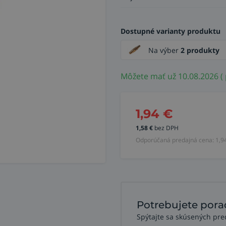
Dostupné varianty produktu
Na výber
2 produkty
Môžete mať už 10.08.2026 (
1,94
€
1,58
€
bez DPH
Odporúčaná predajná cena:
1,9
Potrebujete pora
Spýtajte sa skúsených pre