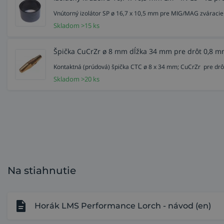
Vnútorný izolátor SP ø 16,7 x 10,5 mm pre MIG/MAG zváracie
Skladom >15 ks
Špička CuCrZr ø 8 mm dĺžka 34 mm pre drôt 0,8 m
Kontaktná (prúdová) špička CTC ø 8 x 34 mm; CuCrZr pre dr
Skladom >20 ks
Na stiahnutie
Horák LMS Performance Lorch - návod (en)