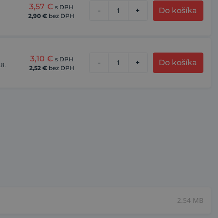
3,57
€
s DPH
-
+
Do košíka
2,90
€
bez DPH
3,10
€
s DPH
-
+
Do košíka
L8.
2,52
€
bez DPH
2.54 MB