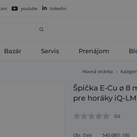
gram
youtube
linkedin
Bazár
Servis
Prenájom
Bl
Hlavná stránka
Kategór
Špička E-Cu ø 8
pre horáky iQ-L
0,0
Obj. číslo
540.0801.100