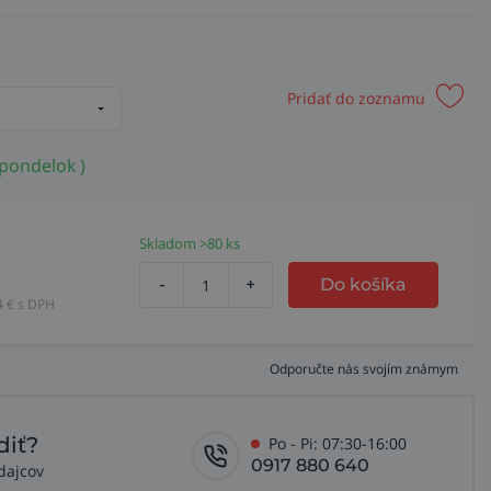
Pridať do zoznamu
 pondelok )
Skladom >80 ks
-
+
Do košíka
4
€ s DPH
Odporučte nás svojím známym
diť?
Po - Pi: 07:30-16:00
0917 880 640
dajcov