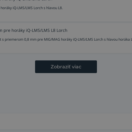
 horáky iQ-LMS/LMS Lorch s hlavou L8.
m pre horáky iQ-LMS/LMS L8 Lorch
ôt s priemerom 0,8 mm pre MIG/MAG horáky iQ-LMS/LMS Lorch s hlavou horáka 
Zobraziť viac