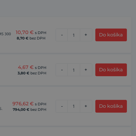
10,70
€
s DPH
LMS 300
-
+
Do košíka
8,70
€
bez DPH
4,67
€
s DPH
-
+
Do košíka
3,80
€
bez DPH
976,62
€
s DPH
-
+
Do košíka
S.
794,00
€
bez DPH