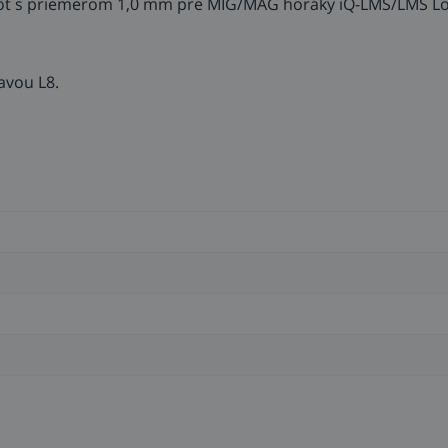
rôt s priemerom 1,0 mm pre MIG/MAG horáky iQ-LMS/LMS Lor
avou L8.