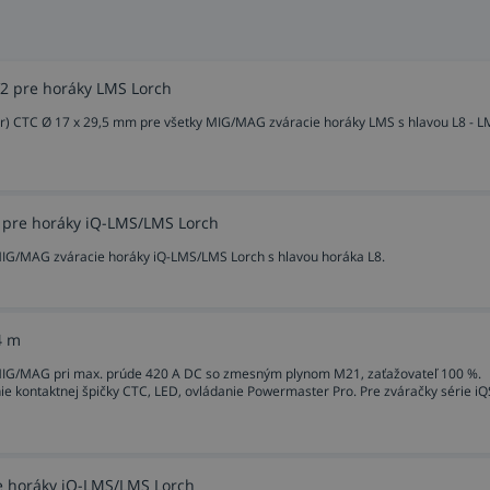
 V2 pre horáky LMS Lorch
zor) CTC Ø 17 x 29,5 mm pre všetky MIG/MAG zváracie horáky LMS s hlavou L8 - 
3 pre horáky iQ-LMS/LMS Lorch
MIG/MAG zváracie horáky iQ-LMS/LMS Lorch s hlavou horáka L8.
4 m
MIG/MAG pri max. prúde 420 A DC so zmesným plynom M21, zaťažovateľ 100 %.
ie kontaktnej špičky CTC, LED, ovládanie Powermaster Pro. Pre zváračky série iQ
pre horáky iQ-LMS/LMS Lorch