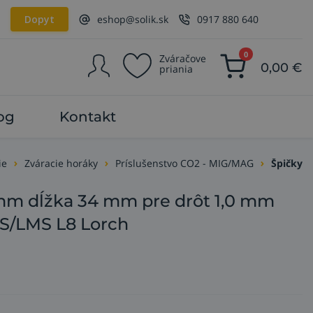
Dopyt
eshop@solik.sk
0917 880 640
0
Zváračove
0,00
€
priania
og
Kontakt
ie
Zváracie horáky
Príslušenstvo CO2 - MIG/MAG
Špičky
 mm dĺžka 34 mm pre drôt 1,0 mm
MS/LMS L8 Lorch