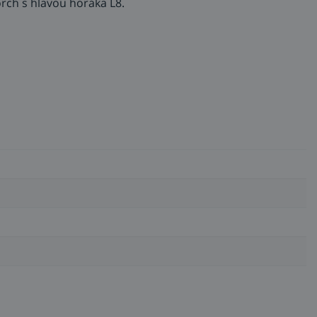
ch s hlavou horáka L8.