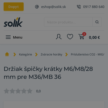
Dopyt
eshop@solik.sk
0917 880 640
0
0,00
€
Menu
Kategórie
Zváracie horáky
Príslušenstvo CO2 - MIG/M
Držiak špičky krátky M6/M8/28
mm pre M36/MB 36
0,0