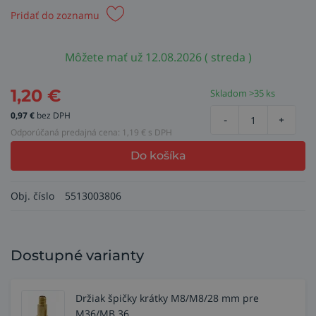
Pridať do zoznamu
Môžete mať už 12.08.2026 ( streda )
1,20
€
Skladom >35 ks
0,97
€
bez DPH
-
+
Odporúčaná predajná cena:
1,19
€ s DPH
Do košíka
Obj. číslo
5513003806
Dostupné varianty
Držiak špičky krátky M8/M8/28 mm pre
M36/MB 36