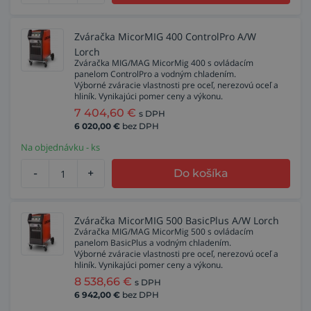
Zváračka MicorMIG 400 ControlPro A/W
Lorch
Zváračka MIG/MAG MicorMig 400 s ovládacím
panelom ControlPro a vodným chladením.
Výborné zváracie vlastnosti pre oceľ, nerezovú oceľ a
hliník. Vynikajúci pomer ceny a výkonu.
7 404,60
€
s DPH
6 020,00
€
bez DPH
Na objednávku - ks
-
+
Do košíka
Zváračka MicorMIG 500 BasicPlus A/W Lorch
Zváračka MIG/MAG MicorMig 500 s ovládacím
panelom BasicPlus a vodným chladením.
Výborné zváracie vlastnosti pre oceľ, nerezovú oceľ a
hliník. Vynikajúci pomer ceny a výkonu.
8 538,66
€
s DPH
6 942,00
€
bez DPH