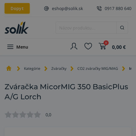
Dopyt
eshop@solik.sk
0917 880 640
0
0,00
€
Menu
Kategórie
Zváračky
CO2 zváračky MIG/MAG
Inv
Zváračka MicorMIG 350 BasicPlus
A/G Lorch
0,0