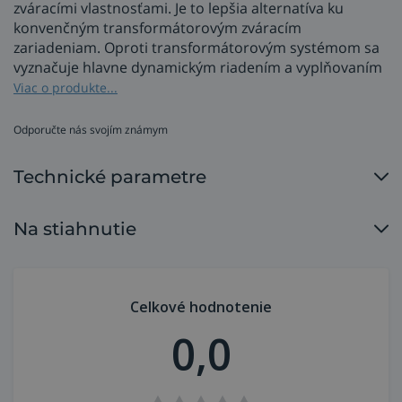
zváracími vlastnosťami. Je to lepšia alternatíva ku
konvenčným transformátorovým zváracím
zariadeniam. Oproti transformátorovým systémom sa
vyznačuje hlavne dynamickým riadením a vyplňovaním
krátera. Disponuje technológiou MICOR, vďaka
Viac o produkte...
ktorej bude zvárač zvárať perfektne a kvalitne. Všetko je
plne certifikované EN 1090 a rozšíriteľné.
Odporučte nás svojím známym
Možnosť zakúpiť aj vo verzii s oddeleným podávačom
Technické parametre
LORCH MF-08.
Výhody zváracích zdrojov
Na stiahnutie
MicorMIG Lorch
zvárací invertor MIG/MAG s plynulo
Celkové hodnotenie
nastaviteľným prúdom zvárania
,
MICOR inovatívna patentovaná technológia –
0,0
maximálny výkon a dokonalé zváracie vlastnosti,
vynikajúce zváracie vlastnosti pre oceľ,
nerezové ocele a hliník
,