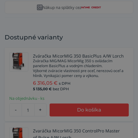
Nákup na splátky cez
Dostupné varianty
Zváračka MicorMIG 350 BasicPlus A/W Lorch
Zváračka MIG/MAG MicorMig 350 s ovládacím
panelom BasicPlus a vodným chladením.
Výborné zváracie vlastnosti pre oceľ, nerezovú oceľ a
hliník. Vynikajúci pomer ceny a výkonu.
6 316,05
€
s DPH
5 135,00
€
bez DPH
Na objednávku - ks
-
+
Do košíka
Zvaráčka MicorMIG 350 ControlPro Master
of Pulse A/W Lorch