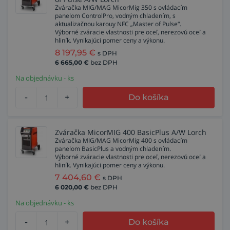
Zváračka MIG/MAG MicorMig 350 s ovládacím
panelom ControlPro, vodným chladením, s
aktualizačnou karouy NFC „Master of Pulse“.
Výborné zváracie vlastnosti pre oceľ, nerezovú oceľ a
hliník. Vynikajúci pomer ceny a výkonu.
8 197,95
€
s DPH
6 665,00
€
bez DPH
Na objednávku - ks
-
+
Do košíka
Zváračka MicorMIG 400 BasicPlus A/W Lorch
Zváračka MIG/MAG MicorMig 400 s ovládacím
panelom BasicPlus a vodným chladením.
Výborné zváracie vlastnosti pre oceľ, nerezovú oceľ a
hliník. Vynikajúci pomer ceny a výkonu.
7 404,60
€
s DPH
6 020,00
€
bez DPH
Na objednávku - ks
-
+
Do košíka