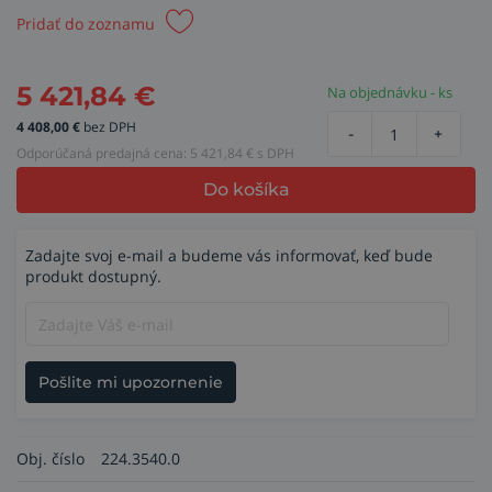
Pridať do zoznamu
5 421,84
€
Na objednávku - ks
4 408,00
€
bez DPH
-
+
Odporúčaná predajná cena:
5 421,84
€ s DPH
Do košíka
Zadajte svoj e-mail a budeme vás informovať, keď bude
produkt dostupný.
Pošlite mi upozornenie
Obj. číslo
224.3540.0