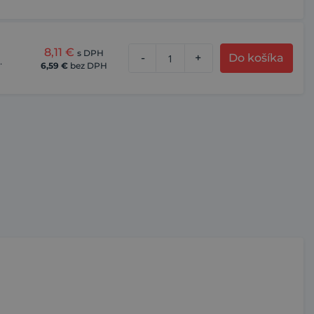
8,11
€
s DPH
-
+
Do košíka
.
6,59
€
bez DPH