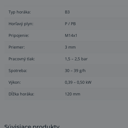
Typ horáka:
B3
Horľavý plyn:
P / PB
Pripojenie:
M14x1
Priemer:
3 mm
Pracovný tlak:
1,5 – 2,5 bar
Spotreba:
30 – 39 g/h
Výkon:
0,39 – 0,50 kW
Dĺžka horáka:
120 mm
Súvisiace produkty