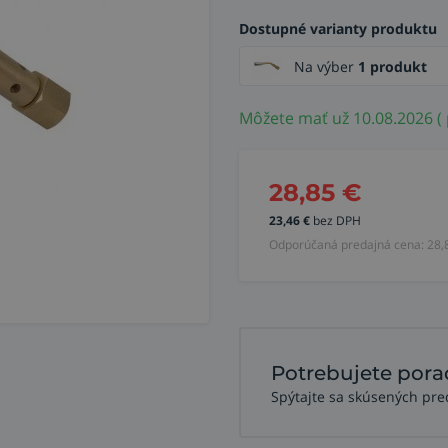
Dostupné varianty produktu
Na výber
1 produkt
Môžete mať už 10.08.2026 (
28,85
€
23,46
€
bez DPH
Odporúčaná predajná cena:
28,
Potrebujete pora
Spýtajte sa skúsených pre