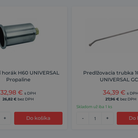
í horák H60 UNIVERSAL
Predlžovacia trubka
Propaline
UNIVERSAL G
32,98
€
34,39
€
s DPH
s DP
26,82
€
bez DPH
27,96
€
bez DPH
Skladom už iba 1 ks
+
Do košíka
-
+
Do 