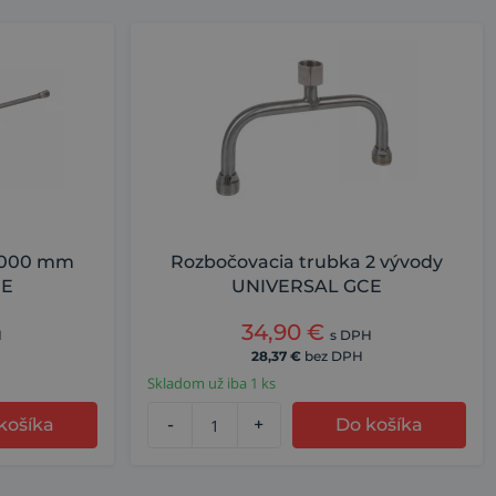
 1000 mm
Rozbočovacia trubka 2 vývody
CE
UNIVERSAL GCE
34,90
€
H
s DPH
28,37
€
bez DPH
Skladom už iba 1 ks
košíka
-
+
Do košíka