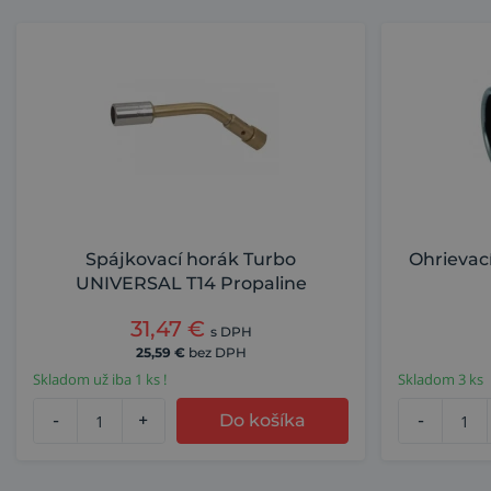
Spájkovací horák Turbo
Ohrievac
UNIVERSAL T14 Propaline
31,47
€
s DPH
25,59
€
bez DPH
Skladom už iba 1 ks !
Skladom 3 ks
-
+
Do košíka
-