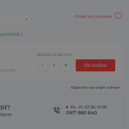
Pridať do zoznamu
 pondelok )
Skladom už iba 1 ks !
-
+
Do košíka
86
€ s DPH
Odporučte nás svojím známym
diť?
Po - Pi: 07:30-16:00
0917 880 640
dajcov