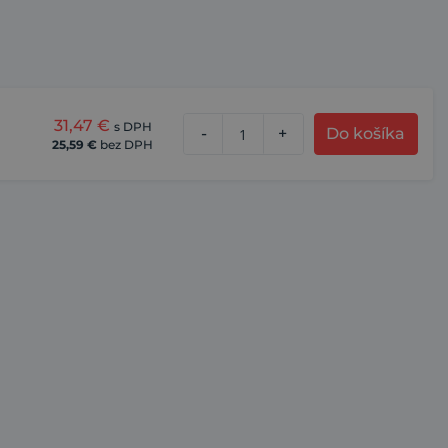
31,47
€
s DPH
-
+
Do košíka
25,59
€
bez DPH