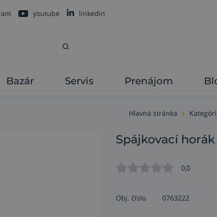
gram
youtube
linkedin
Bazár
Servis
Prenájom
Bl
Hlavná stránka
Kategóri
Spájkovací horá
0,0
Obj. číslo
0763222