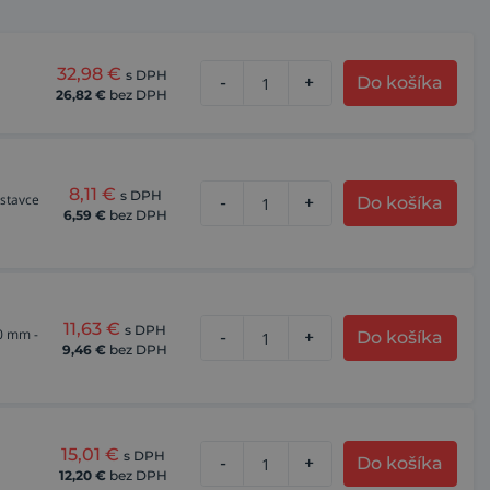
32,98
€
s DPH
-
+
Do košíka
26,82
€
bez DPH
8,11
€
s DPH
dstavce
-
+
Do košíka
6,59
€
bez DPH
11,63
€
s DPH
0 mm -
-
+
Do košíka
9,46
€
bez DPH
15,01
€
s DPH
-
+
Do košíka
12,20
€
bez DPH