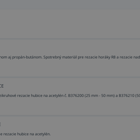
nom aj propán-butánom. Spotrebný materiál pre rezacie horáky R8 a rezacie na
CE
ikruhové rezacie hubice na acetylén č. B376200 (25 mm - 50 mm) a B376210 (5
E
e rezacie hubice na acetylén.