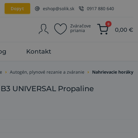
Dopyt
eshop@solik.sk
0917 880 640
0
Zváračove
0,00
€
priania
og
Kontakt
e
Autogén, plynové rezanie a zváranie
Nahrievacie horáky
k B3 UNIVERSAL Propaline