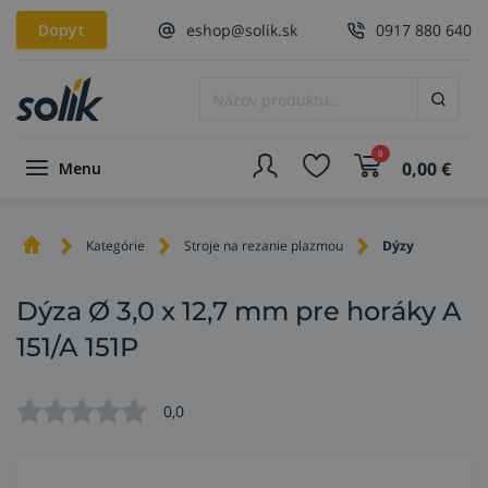
Dopyt
eshop@solik.sk
0917 880 640
0
0,00
€
Menu
Kategórie
Stroje na rezanie plazmou
Dýzy
Dýza Ø 3,0 x 12,7 mm pre horáky A
151/A 151P
0,0