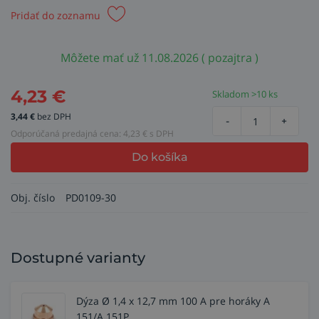
Pridať do zoznamu
Môžete mať už 11.08.2026 ( pozajtra )
4,23
€
Skladom >10 ks
3,44
€
bez DPH
-
+
Odporúčaná predajná cena:
4,23
€ s DPH
Do košíka
Obj. číslo
PD0109-30
Dostupné varianty
Dýza Ø 1,4 x 12,7 mm 100 A pre horáky A
151/A 151P