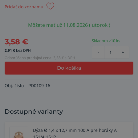
Pridať do zoznamu
Môžete mať už 11.08.2026 ( utorok )
3,58
€
Skladom >10 ks
2,91
€
bez DPH
-
+
Odporúčaná predajná cena:
3,58
€ s DPH
Do košíka
Obj. číslo
PD0109-16
Dostupné varianty
Dýza Ø 1,4 x 12,7 mm 100 A pre horáky A
151/A 151P