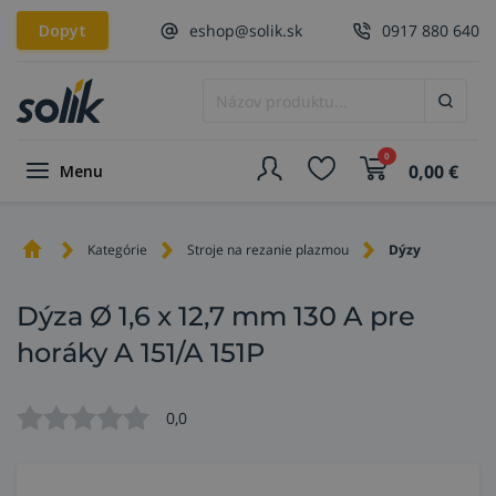
Dopyt
eshop@solik.sk
0917 880 640
0
0,00
€
Menu
Kategórie
Stroje na rezanie plazmou
Dýzy
Dýza Ø 1,6 x 12,7 mm 130 A pre
horáky A 151/A 151P
0,0