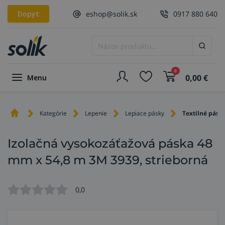
Dopyt
eshop@solik.sk
0917 880 640
0
0,00
€
Menu
Kategórie
Lepenie
Lepiace pásky
Textilné pásk
Izolačná vysokozáťažová páska 48
mm x 54,8 m 3M 3939, strieborná
0,0