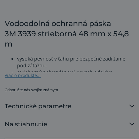
Vodoodolná ochranná páska
3M 3939 strieborná 48 mm x 54,8
m
vysoká pevnosť v ťahu pre bezpečné zadržanie
pod záťažou,
strieborný polyetylénový povrch odoláva
Viac o produkte...
opotrebeniu, abrázii aj vode,
hrubá vrstva gumového lepidla dokáže priľnúť k
Odporučte nás svojím známym
väčšine drsných a hladkých povrchov v záujme
dôkladného utesnenia,
Technické parametre
trhá sa ľahko, čisto a bez štiepenia, horizontálne
aj vertikálne,
použitie v interiéri.
Na stiahnutie
Izolačná páska je vyrobená z vodeodolného poletylénu
laminovaného do tkanivovej výstuže s vrstvou