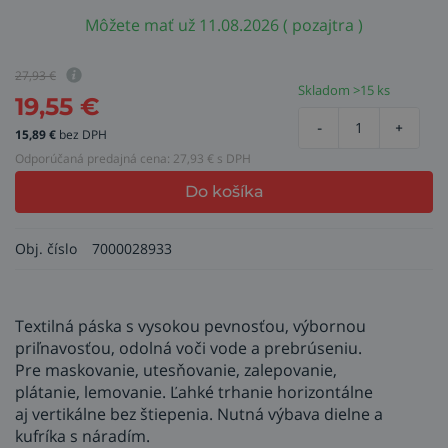
Môžete mať už 11.08.2026 ( pozajtra )
27,93
€
Skladom >15 ks
19,55
€
-
+
15,89
€
bez DPH
Odporúčaná predajná cena:
27,93
€ s DPH
Do košíka
Obj. číslo
7000028933
Textilná páska s vysokou pevnosťou, výbornou
priľnavosťou, odolná voči vode a prebrúseniu.
Pre maskovanie, utesňovanie, zalepovanie,
plátanie, lemovanie. Ľahké trhanie horizontálne
aj vertikálne bez štiepenia. Nutná výbava dielne a
kufríka s náradím.