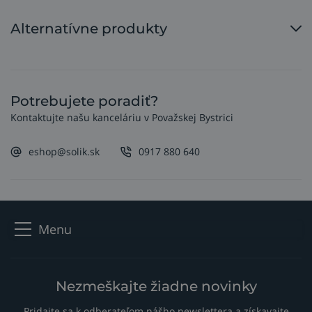
pracovníci, posádka lodí, armáda, policajné zložky,
kamiónová doprava a automobilový priemysel.
Alternatívne produkty
Potrebujete poradiť?
Kontaktujte našu kanceláriu v Považskej Bystrici
eshop@solik.sk
0917 880 640
Menu
Nezmeškajte žiadne novinky
Pridajte sa k odberateľom nášho newslettera a získavajte