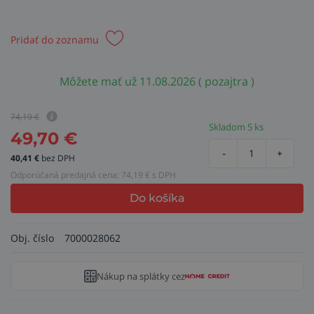
Pridať do zoznamu
Môžete mať už 11.08.2026 ( pozajtra )
74,19
€
Skladom 5 ks
49,70
€
-
+
40,41
€
bez DPH
Odporúčaná predajná cena:
74,19
€ s DPH
Do košíka
Obj. číslo
7000028062
Nákup na splátky cez