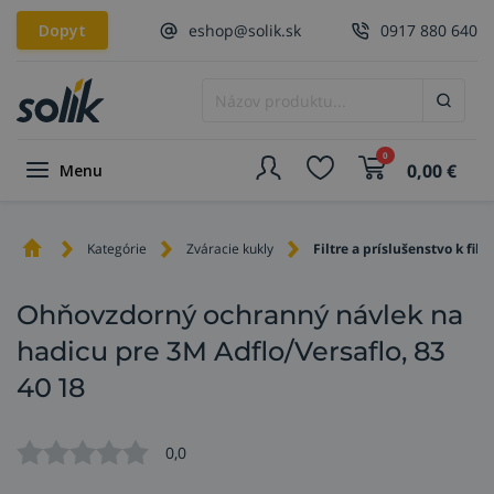
Dopyt
eshop@solik.sk
0917 880 640
0
0,00
€
Menu
Kategórie
Zváracie kukly
Filtre a príslušenstvo k filtr
Ohňovzdorný ochranný návlek na
hadicu pre 3M Adflo/Versaflo, 83
40 18
0,0