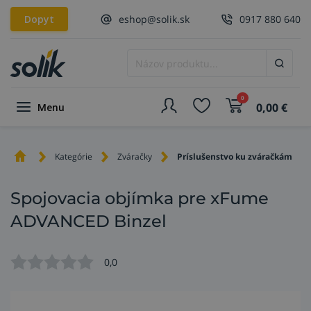
Dopyt
eshop@solik.sk
0917 880 640
0
0,00
€
Menu
Kategórie
Zváračky
Príslušenstvo ku zváračkám
Spojovacia objímka pre xFume
ADVANCED Binzel
0,0