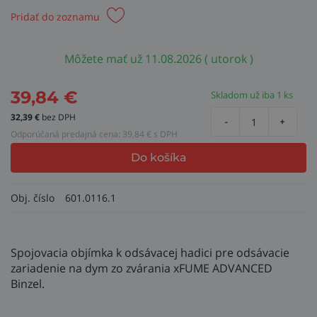
Pridať do zoznamu
Môžete mať už 11.08.2026 ( utorok )
39,84
€
Skladom už iba 1 ks
32,39
€
bez DPH
-
+
Odporúčaná predajná cena:
39,84
€ s DPH
Do košíka
Obj. číslo
601.0116.1
Spojovacia objímka k odsávacej hadici pre odsávacie
zariadenie na dym zo zvárania xFUME ADVANCED
Binzel.