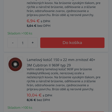
neželezných kovov. Na brúsenie vysokým tlakom, pre
rýchle a náročné brúsenie, odihlovanie a zrážanie
hrán, odstraňovanie zvarov, zjednocovanie a
prípravu povrchu. Brúsi oblé aj nerovné povrchy.
6,94
€
s DPH
5,64
€
bez DPH
Skladom >100 ks
-
+
Do košíka
Lamelový kotúč 150 x 22 mm zrnitosť 40+
3M Cubitron II 969F typ 29
Veľmi odolný lamelový kotúč 969F pre brúsenie
mäkkej/uhlíkovej ocele, nerezovej ocele a
neželezných kovov. Na brúsenie vysokým tlakom, pre
rýchle a náročné brúsenie, odihlovanie a zrážanie
hrán, odstraňovanie zvarov, zjednocovanie a
prípravu povrchu. Brúsi oblé aj nerovné povrchy.
10,04
€
s DPH
8,16
€
bez DPH
Skladom >100 ks