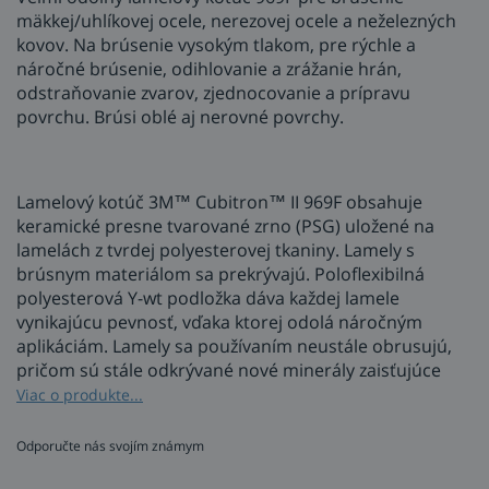
mäkkej/uhlíkovej ocele, nerezovej ocele a neželezných
kovov. Na brúsenie vysokým tlakom, pre rýchle a
náročné brúsenie, odihlovanie a zrážanie hrán,
odstraňovanie zvarov, zjednocovanie a prípravu
povrchu. Brúsi oblé aj nerovné povrchy.
Lamelový kotúč 3M™ Cubitron™ II 969F obsahuje
keramické presne tvarované zrno (PSG) uložené na
lamelách z tvrdej polyesterovej tkaniny. Lamely s
brúsnym materiálom sa prekrývajú. Poloflexibilná
polyesterová Y-wt podložka dáva každej lamele
vynikajúcu pevnosť, vďaka ktorej odolá náročným
aplikáciám. Lamely sa používaním neustále obrusujú,
pričom sú stále odkrývané nové minerály zaisťujúce
rýchly a konzistentný rez.
Viac o produkte...
Použitie lamelového kotúča 969F
Odporučte nás svojím známym
CUBITRON II 3M