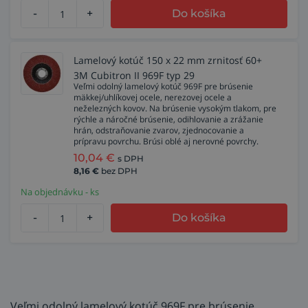
-
+
Do košíka
Lamelový kotúč 150 x 22 mm zrnitosť 60+
3M Cubitron II 969F typ 29
Veľmi odolný lamelový kotúč 969F pre brúsenie
mäkkej/uhlíkovej ocele, nerezovej ocele a
neželezných kovov. Na brúsenie vysokým tlakom, pre
rýchle a náročné brúsenie, odihlovanie a zrážanie
hrán, odstraňovanie zvarov, zjednocovanie a
prípravu povrchu. Brúsi oblé aj nerovné povrchy.
10,04
€
s DPH
8,16
€
bez DPH
Na objednávku - ks
-
+
Do košíka
Veľmi odolný lamelový kotúč 969F pre brúsenie