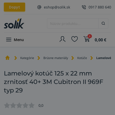
Dopyt
eshop@solik.sk
0917 880 640
0
0,00
€
Menu
Kategórie
Brúsne materiály
Kotúče
Lamelové k
Lamelový kotúč 125 x 22 mm
zrnitosť 40+ 3M Cubitron II 969F
typ 29
0,0