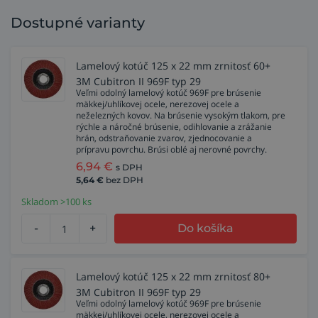
Dostupné varianty
Lamelový kotúč 125 x 22 mm zrnitosť 60+
3M Cubitron II 969F typ 29
Veľmi odolný lamelový kotúč 969F pre brúsenie
mäkkej/uhlíkovej ocele, nerezovej ocele a
neželezných kovov. Na brúsenie vysokým tlakom, pre
rýchle a náročné brúsenie, odihlovanie a zrážanie
hrán, odstraňovanie zvarov, zjednocovanie a
prípravu povrchu. Brúsi oblé aj nerovné povrchy.
6,94
€
s DPH
5,64
€
bez DPH
Skladom >100 ks
-
+
Do košíka
Lamelový kotúč 125 x 22 mm zrnitosť 80+
3M Cubitron II 969F typ 29
Veľmi odolný lamelový kotúč 969F pre brúsenie
mäkkej/uhlíkovej ocele, nerezovej ocele a