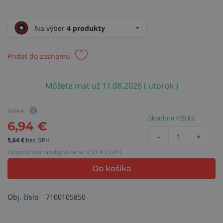
Na výber
4 produkty
Pridať do zoznamu
Môžete mať už 11.08.2026 ( utorok )
9,91
€
Skladom >55 ks
6,94
€
-
+
5,64
€
bez DPH
Odporúčaná predajná cena:
9,91
€ s DPH
Do košíka
Obj. číslo
7100105850