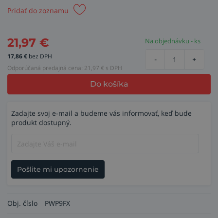
Pridať do zoznamu
21,97
€
Na objednávku - ks
17,86
€
bez DPH
-
+
Odporúčaná predajná cena:
21,97
€ s DPH
Do košíka
Zadajte svoj e-mail a budeme vás informovať, keď bude
produkt dostupný.
Pošlite mi upozornenie
Obj. číslo
PWP9FX