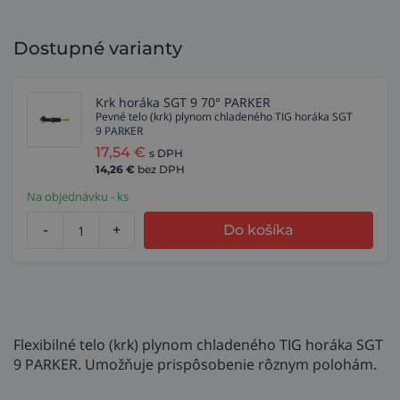
Dostupné varianty
Krk horáka SGT 9 70° PARKER
Pevné telo (krk) plynom chladeného TIG horáka SGT
9 PARKER
17,54
€
s DPH
14,26
€
bez DPH
Na objednávku - ks
-
+
Do košíka
Flexibilné telo (krk) plynom chladeného TIG horáka SGT
9 PARKER. Umožňuje prispôsobenie rôznym polohám.