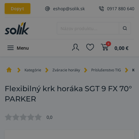
Dopyt
eshop@solik.sk
0917 880 640
0
0,00
€
Menu
Kategórie
Zváracie horáky
Príslušenstvo TIG
Krk
Flexibilný krk horáka SGT 9 FX 70°
PARKER
0,0