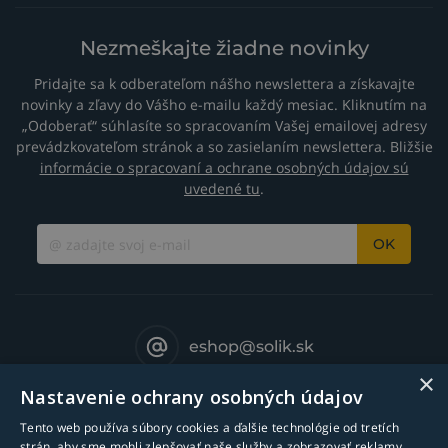
Nezmeškajte žiadne novinky
Pridajte sa k odberateľom nášho newslettera a získavajte
novinky a zľavy do Vášho e-mailu každý mesiac. Kliknutím na
„Odoberať“ súhlasíte so spracovaním Vašej emailovej adresy
prevádzkovateľom stránok a so zasielaním newslettera. Bližšie
informácie o spracovaní a ochrane osobných údajov sú
uvedené tu
.
OK
eshop@solik.sk
×
Nastavenie ochrany osobných údajov
Tento web používa súbory cookies a ďalšie technológie od tretích
strán, aby sme mohli zlepšovať naše služby a zobrazovať reklamy