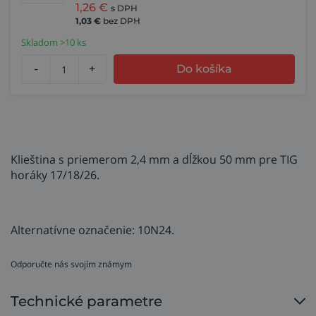
1,26
€
s DPH
1,03
€
bez DPH
Skladom >10 ks
-
+
Do košíka
Klieština s priemerom 2,4 mm a dĺžkou 50 mm pre TIG
horáky 17/18/26.
Alternatívne označenie: 10N24.
Odporučte nás svojím známym
Technické parametre