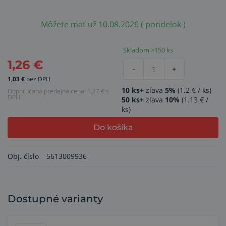
Môžete mať už 10.08.2026 ( pondelok )
Skladom >150 ks
1,26
€
-
+
1,03
€
bez DPH
10 ks+
zľava
5%
(1.2 € / ks)
Odporúčaná predajná cena:
1,27
€ s
DPH
50 ks+
zľava
10%
(1.13 € /
ks)
Do košíka
Obj. číslo
5613009936
Dostupné varianty