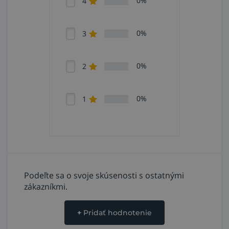
0%
4
0%
3
0%
2
0%
1
Podeľte sa o svoje skúsenosti s ostatnými
zákazníkmi.
+
Pridať hodnotenie