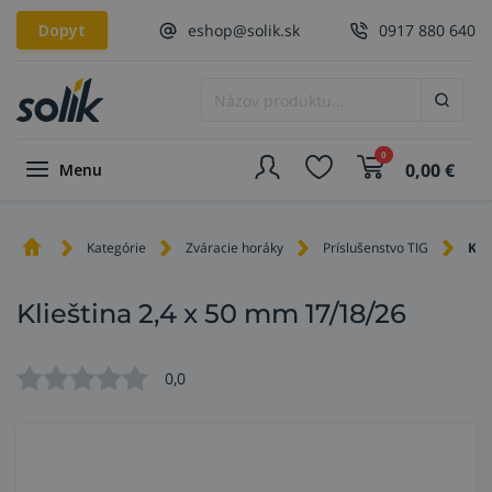
Dopyt
eshop@solik.sk
0917 880 640
0
0,00
€
Menu
Kategórie
Zváracie horáky
Príslušenstvo TIG
Kli
Klieština 2,4 x 50 mm 17/18/26
0,0