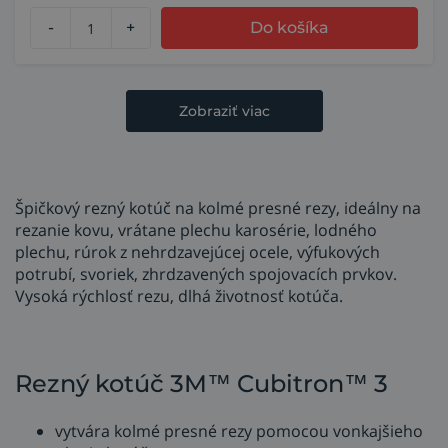
-
+
Do košíka
Zobraziť viac
Špičkový rezný kotúč na kolmé presné rezy, ideálny na
rezanie kovu, vrátane plechu karosérie, lodného
plechu, rúrok z nehrdzavejúcej ocele, výfukových
potrubí, svoriek, zhrdzavených spojovacích prvkov.
Vysoká rýchlosť rezu, dlhá životnosť kotúča.
Rezný kotúč 3M™ Cubitron™ 3
vytvára kolmé presné rezy pomocou vonkajšieho