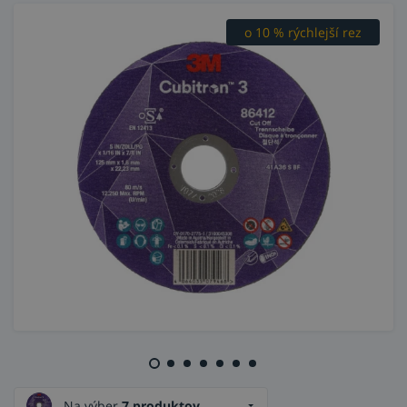
o 10 % rýchlejší rez
3x vyššia životnosť
Na výber
7 produktov