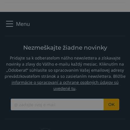
Keramické zrno 3M CUBITRON vs bežné keramické zrno
Menu
Nezmeškajte žiadne novinky
Pridajte sa k odberateľom nášho newslettera a získavajte
novinky a zľavy do Vášho e-mailu každý mesiac. Kliknutím na
„Odoberať“ súhlasíte so spracovaním Vašej emailovej adresy
prevádzkovateľom stránok a so zasielaním newslettera. Bližšie
​Keramické zrno 3M CUBITRON II a 3M CUBITRON 3 -
informácie o spracovaní a ochrane osobných údajov sú
vývoj presne tvarovaného brúsneho zrna.
uvedené tu
.
Rezné kotúče používajú zrno trojuholníkového tvaru
(nie zúžené trojuholníkové zrno).
OK