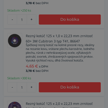
3,78
€
bez DPH
Skladom >250 ks
-
+
Do košíka
Rezný kotúč 125 x 1,0 x 22,23 mm zrnitosť
60+ 3M Cubitron 3 typ T41, 86647
Špičkový rezný kotúč na kolmé presné rezy, ideálny
na rezanie kovu, vrátane plechu karosérie, lodného
plechu, rúrok z nehrdzavejúcej ocele, výfukových
potrubí, svoriek, zhrdzavených spojovacích prvkov.
Vysoká rýchlosť rezu, dlhá životnosť kotúča.
4,65
€
s DPH
3,78
€
bez DPH
Skladom >300 ks
-
+
Do košíka
Rezný kotúč 125 x 2,0 x 22,23 mm zrnitosť