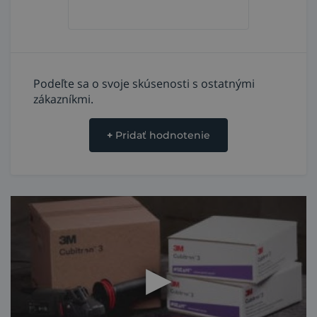
*Keď sú rezné kotúče správne chránené pred
atmosférickou vlhkosťou, životnosť produktu sa môže
predĺžiť až o 20 %. Všetky rezné kotúče Cubitron 3 sa
dodávajú v znovuuzatvárateľných sáčkoch z
Podeľte sa o svoje skúsenosti s ostatnými
recyklovaného materiálu.
zákazníkmi.
+
Pridať hodnotenie
Prechod kotúčov 3M™ Cubitron™ II ku kotúčom 3M™
Cubitron™ 3
Výkonné brúsne materiály 3M™ Cubitron™ sú
vyrobené pre profesionálov, ktorí vyžadujú od svojich
nástrojov špičkový výkon.
Presne tvarované keramické zrno 3M™