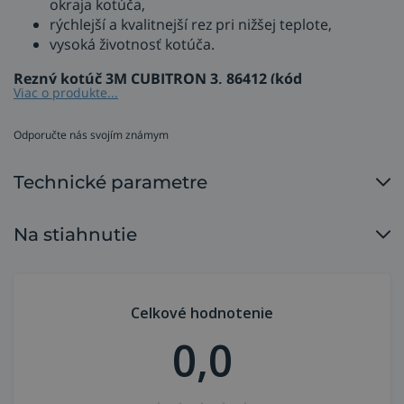
okraja kotúča,
rýchlejší a kvalitnejší rez pri nižšej teplote,
vysoká životnosť kotúča.
Rezný kotúč 3M CUBITRON 3, 86412 (kód
Viac o produkte...
7100303829) nahrádza kotúč 3M Cubitron II s kódom
7100231356.
Odporučte nás svojím známym
Použitie rezného kotúča 3M™ Cubitron™
Technické parametre
3
je ideálny na rezanie kovu,
Na stiahnutie
rezanie plechu karosérie, lodného plechu,
rezanie rúrok z nehrdzavejúcej ocele, výfukových
potrubí, objímok, svoriek, zhrdzavených
spojovacích prvkov a podobne,
Celkové hodnotenie
náročné rezné aplikácie v kovoobrábacích
0,0
procesoch.
3M™ Cubitron™ 3