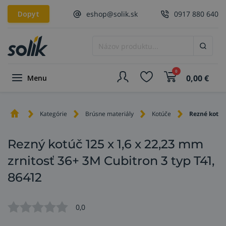
Dopyt
eshop@solik.sk
0917 880 640
0
0,00
€
Menu
Kategórie
Brúsne materiály
Kotúče
Rezné kotúč
Rezný kotúč 125 x 1,6 x 22,23 mm
zrnitosť 36+ 3M Cubitron 3 typ T41,
86412
0,0