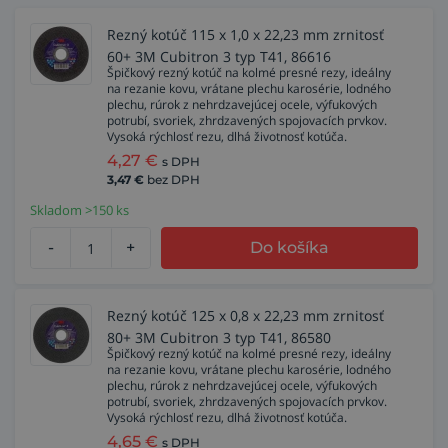
Rezný kotúč 115 x 1,0 x 22,23 mm zrnitosť
60+ 3M Cubitron 3 typ T41, 86616
Špičkový rezný kotúč na kolmé presné rezy, ideálny
na rezanie kovu, vrátane plechu karosérie, lodného
plechu, rúrok z nehrdzavejúcej ocele, výfukových
potrubí, svoriek, zhrdzavených spojovacích prvkov.
Vysoká rýchlosť rezu, dlhá životnosť kotúča.
4,27
€
s DPH
3,47
€
bez DPH
Skladom >150 ks
-
+
Do košíka
Rezný kotúč 125 x 0,8 x 22,23 mm zrnitosť
80+ 3M Cubitron 3 typ T41, 86580
Špičkový rezný kotúč na kolmé presné rezy, ideálny
na rezanie kovu, vrátane plechu karosérie, lodného
plechu, rúrok z nehrdzavejúcej ocele, výfukových
potrubí, svoriek, zhrdzavených spojovacích prvkov.
Vysoká rýchlosť rezu, dlhá životnosť kotúča.
4,65
€
s DPH