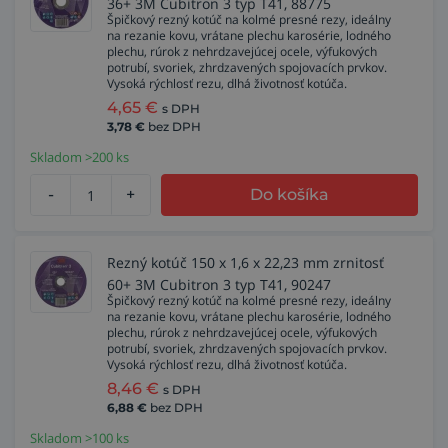
36+ 3M Cubitron 3 typ T41, 88775
Špičkový rezný kotúč na kolmé presné rezy, ideálny
na rezanie kovu, vrátane plechu karosérie, lodného
plechu, rúrok z nehrdzavejúcej ocele, výfukových
potrubí, svoriek, zhrdzavených spojovacích prvkov.
Vysoká rýchlosť rezu, dlhá životnosť kotúča.
4,65
€
s DPH
3,78
€
bez DPH
Skladom >200 ks
-
+
Do košíka
Rezný kotúč 150 x 1,6 x 22,23 mm zrnitosť
60+ 3M Cubitron 3 typ T41, 90247
Špičkový rezný kotúč na kolmé presné rezy, ideálny
na rezanie kovu, vrátane plechu karosérie, lodného
plechu, rúrok z nehrdzavejúcej ocele, výfukových
potrubí, svoriek, zhrdzavených spojovacích prvkov.
Vysoká rýchlosť rezu, dlhá životnosť kotúča.
8,46
€
s DPH
6,88
€
bez DPH
Skladom >100 ks