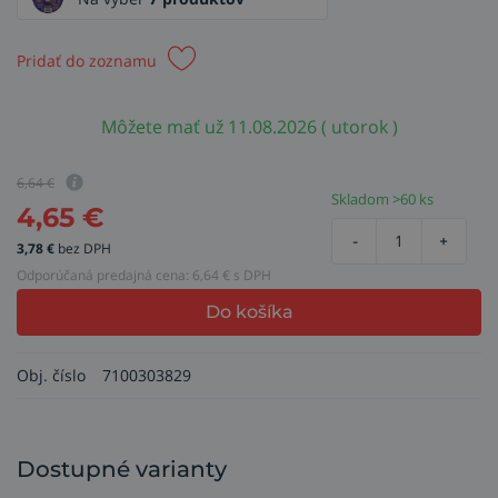
Pridať do zoznamu
Môžete mať už 11.08.2026 ( utorok )
6,64
€
Skladom >60 ks
4,65
€
-
+
3,78
€
bez DPH
Odporúčaná predajná cena:
6,64
€ s DPH
Do košíka
Obj. číslo
7100303829
Dostupné varianty