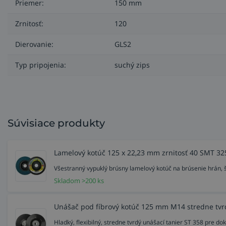
Priemer:
150 mm
Zrnitosť:
120
Dierovanie:
GLS2
Typ pripojenia:
suchý zips
Súvisiace produkty
Lamelový kotúč 125 x 22,23 mm zrnitosť 40 SMT 325
Všestranný vypuklý brúsny lamelový kotúč na brúsenie hrán, š
Skladom >200 ks
Unášač pod fíbrový kotúč 125 mm M14 stredne tvr
Hladký, flexibilný, stredne tvrdý unášací tanier ST 358 pre 