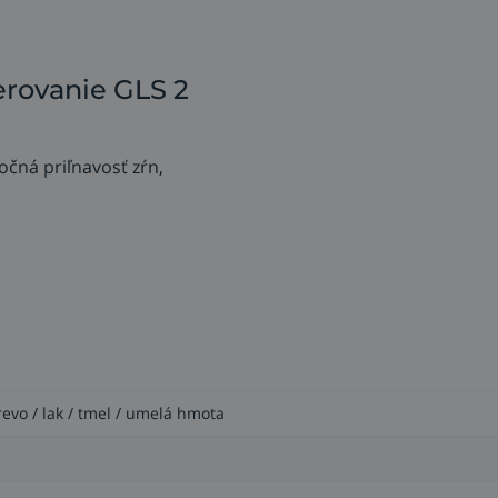
erovanie GLS 2
očná priľnavosť zŕn,
iemerom 10 mm v kruhu ø 65 mm.
lú oceľ, nerezovú oceľ, hliník, titán, lak, tmel, farbu, plast,
revo / lak / tmel / umelá hmota
šetky typy náhodných orbitálnych brúsok,
enie silne profilovaných dielov,