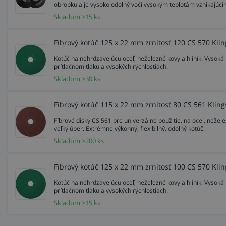
obrobku a je vysoko odolný voči vysokým teplotám vznikajúcim
Skladom >15 ks
Fíbrový kotúč 125 x 22 mm zrnitosť 120 CS 570 Kli
Kotúč na nehrdzavejúcu oceľ, neželezné kovy a hliník. Vysoká 
prítlačnom tlaku a vysokých rýchlostiach.
Skladom >30 ks
Fíbrový kotúč 115 x 22 mm zrnitosť 80 CS 561 Klin
Fíbrové disky CS 561 pre univerzálne použitie, na oceľ, nežel
veľký úber. Extrémne výkonný, flexibilný, odolný kotúč.
Skladom >200 ks
Fíbrový kotúč 125 x 22 mm zrnitosť 100 CS 570 Kli
Kotúč na nehrdzavejúcu oceľ, neželezné kovy a hliník. Vysoká 
prítlačnom tlaku a vysokých rýchlostiach.
Skladom >15 ks