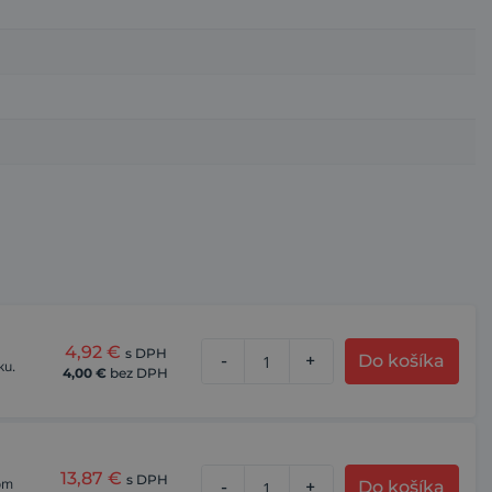
4,92
€
s DPH
-
+
Do košíka
ku.
4,00
€
bez DPH
13,87
€
s DPH
som
-
+
Do košíka