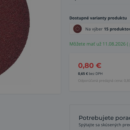
Dostupné varianty produktu
Na výber
15 produkto
Môžete mať už 11.08.2026 ( 
0,80
€
0,65
€
bez DPH
Odporúčaná predajná cena:
0,8
Potrebujete pora
Spýtajte sa skúsených pre