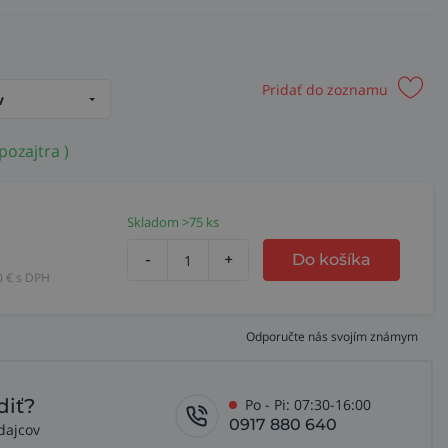
Pridať do zoznamu
v
pozajtra )
Skladom >75 ks
-
+
Do košíka
0
€ s DPH
Odporučte nás svojím známym
diť?
Po - Pi: 07:30-16:00
0917 880 640
dajcov