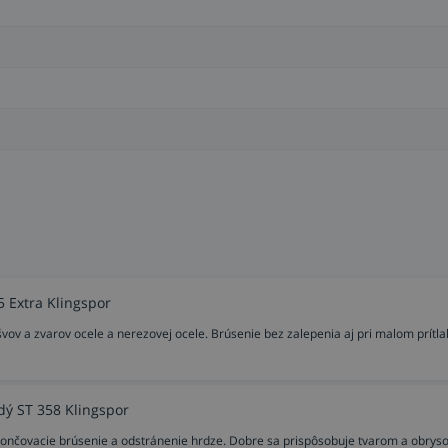
 Extra Klingspor
vov a zvarov ocele a nerezovej ocele. Brúsenie bez zalepenia aj pri malom prítla
dý ST 358 Klingspor
dokončovacie brúsenie a odstránenie hrdze. Dobre sa prispôsobuje tvarom a obry