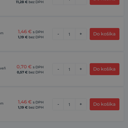
11,28
€
bez DPH
1,46
€
s DPH
kom
-
+
Do košíka
1,19
€
bez DPH
0,70
€
s DPH
oveň
-
+
Do košíka
0,57
€
bez DPH
1,46
€
s DPH
kom
-
+
Do košíka
1,19
€
bez DPH