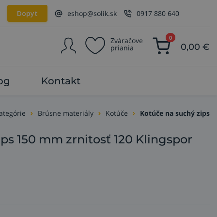
Dopyt
eshop@solik.sk
0917 880 640
0
Zváračove
0,00
€
priania
og
Kontakt
ategórie
Brúsne materiály
Kotúče
Kotúče na suchý zips
ips 150 mm zrnitosť 120 Klingspor