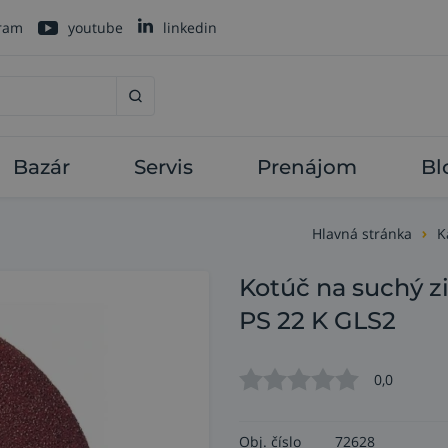
gram
youtube
linkedin
Bazár
Servis
Prenájom
Bl
Hlavná stránka
K
Kotúč na suchý z
PS 22 K GLS2
0,0
Obj. číslo
72628