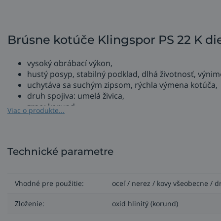
Brúsne kotúče Klingspor PS 22 K di
vysoký obrábací výkon,
hustý posyp, stabilný podklad, dlhá životnosť, výnim
uchytáva sa suchým zipsom, rýchla výmena kotúča,
druh spojiva: umelá živica,
zrno: korund,
Viac o produkte...
druh posypu: polootvorený,
podložka: E-papier,
dierovanie GLS 2 obsahuje 8 odsávacích dier s pr
Technické parametre
Použitie kotúčov Klingspor PS 22 K
na drevo a drevené materiály, kovy všeobecne, ušľachti
Vhodné pre použitie:
oceľ / nerez / kovy všeobecne / d
pre ručné a strojné brúsenie, ručné nástroje, pre v
Zloženie:
oxid hlinitý (korund)
pre všetky aplikácie od plošného brúsenia až po brús
pre suché a mokré brúsenie.