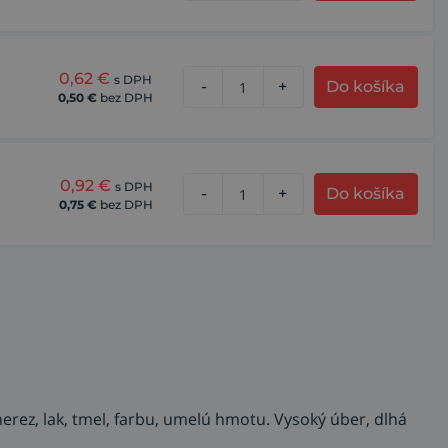
0,62
€
s DPH
-
+
Do košíka
0,50
€
bez DPH
0,92
€
s DPH
-
+
Do košíka
0,75
€
bez DPH
erez, lak, tmel, farbu, umelú hmotu. Vysoký úber, dlhá