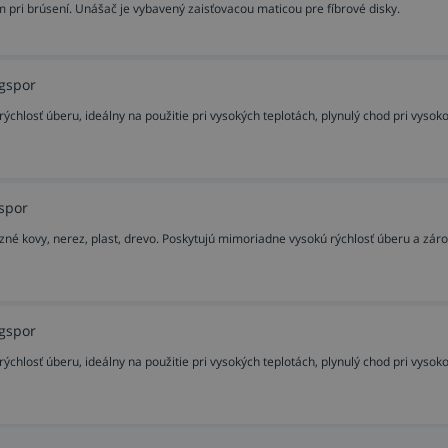
 pri brúsení. Unášač je vybavený zaisťovacou maticou pre fíbrové disky.
ngspor
rýchlosť úberu, ideálny na použitie pri vysokých teplotách, plynulý chod pri vyso
gspor
ezné kovy, nerez, plast, drevo. Poskytujú mimoriadne vysokú rýchlosť úberu a zár
ngspor
rýchlosť úberu, ideálny na použitie pri vysokých teplotách, plynulý chod pri vyso