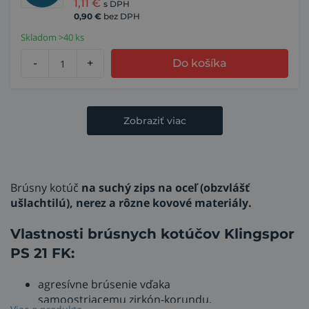
1,11
€
s DPH
0,90
€
bez DPH
Skladom >40 ks
-
+
Do košíka
Zobraziť viac
Brúsny kotúč
na suchý zips na oceľ (obzvlášť
ušlachtilú), nerez a rôzne kovové materiály.
Vlastnosti brúsnych kotúčov Klingspor
PS 21 FK:
agresívne brúsenie vďaka
samoostriacemu zirkón-korundu,