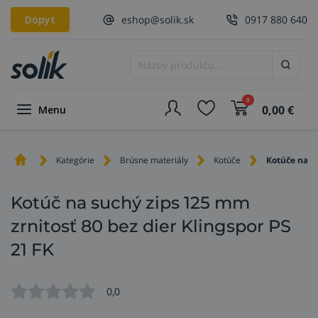
Dopyt
eshop@solik.sk
0917 880 640
0
0,00
€
Menu
Kategórie
Brúsne materiály
Kotúče
Kotúče na s
Kotúč na suchý zips 125 mm
zrnitosť 80 bez dier Klingspor PS
21 FK
0,0