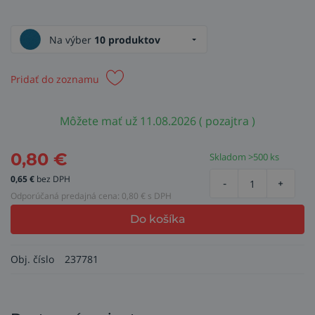
Na výber
10 produktov
Pridať do zoznamu
Môžete mať už 11.08.2026 ( pozajtra )
0,80
€
Skladom >500 ks
0,65
€
bez DPH
-
+
Odporúčaná predajná cena:
0,80
€ s DPH
Do košíka
Obj. číslo
237781